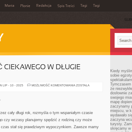
Marta
Redakcja
Tagi
Tagi
Płonie
Spis Treści
SUB
Y
Ć CIEKAWEGO W DŁUGIE
Kiedy myśli
sobie egzoty
spektakular
Tymczasem wi
CO
LIP - 10 - 2025
MOŻLIWOŚĆ KOMENTOWANIA
ZOSTAŁA
że niezwykł
MOŻNA
ROBIĆ
dosłownie z
CIEKAWEGO
swojego mias
W
o
DŁUGIE
mapę dopier
WEEKENDY?
zaczynamy p
miejscu, w k
zez cały długi rok, rozmyśla o tym wspaniałym czasie
wydawało się
zaczyna wci
tego czy wczasy planujemy spędzić z rodziną czy może
turysty. Zam
e czas stał się prawdziwym wypoczynkiem. Zawsze mamy
skręcamy w b