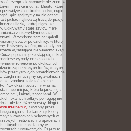
ytać: czego tak naprawdę nie znam w
tórym mieszkam od lat. Miasto, które
 przewidywalne i trochę nudne, nagle
ągać, gdy spojrzymy na nie oczami
iast jechać najkrótszą trasą do pracy,
oczną uliczkę, której nigdy nie
y. Odkrywamy stare szyldy, małe
amienice z niezwykłymi detalami
cznymi. W weekend zamiast galerii
bieramy spacer po dzielnicy, w której
my. Patrzymy w górę, na fasady, na
 drzewa wyrastające nie wiadomo skąd
Coraz popularniejsze stają się mikro-
dnodniowe wypady do sąsiednich
 wyprawy rowerowe po okolicznych
dzanie zapomnianych fortów, starych
rków przemysłowych przerobionych na
ry. Dzięki nim uczymy się zwalniać i
etale, zamiast zaliczać kolejne
isty. Przy okazji tworzymy własną,
stą mapę miejsc, które kojarzą się z
 emocjami, ludźmi, zapachami. W
akich lokalnych odkryć pomagają nie
niki, ale też różne serwisy, blogi i
zyn internetowy
tworzony przez
danego regionu. To tam znajdziemy
 małych kawiarniach schowanych w
niszowych festiwalach, o spacerach
h, których nie znajdziemy w
broszurach turystycznych. Często to