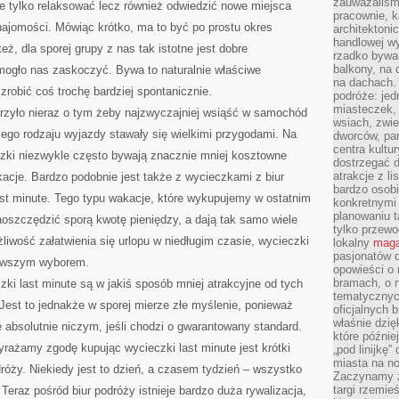
zauważaliśm
ie tylko relaksować lecz również odwiedzić nowe miejsca
pracownie, k
najomości. Mówiąc krótko, ma to być po prostu okres
architektoni
handlowej wy
eż, dla sporej grupy z nas tak istotne jest dobre
rzadko bywa
balkony, na
 mogło nas zaskoczyć. Bywa to naturalnie właściwe
na dachach. 
zrobić coś trochę bardziej spontanicznie.
podróże: je
miasteczek,
rzyło nieraz o tym żeby najzwyczajniej wsiąść w samochód
wsiach, zwie
iego rodzaju wyjazdy stawały się wielkimi przygodami. Na
dworców, pa
centra kultu
zki niezwykle często bywają znacznie mniej kosztowne
dostrzegać d
atrakcje z l
acje. Bardzo podobnie jest także z wycieczkami z biur
bardzo osobi
last minute. Tego typu wakacje, które wykupujemy w ostatnim
konkretnymi
planowaniu t
oszczędzić sporą kwotę pieniędzy, a dają tak samo wiele
tylko przewod
liwość załatwienia się urlopu w niedługim czasie, wycieczki
lokalny
maga
pasjonatów 
erwszym wyborem.
opowieści o
bramach, o 
zki last minute są w jakiś sposób mniej atrakcyjne od tych
tematycznyc
Jest to jednakże w sporej mierze złe myślenie, ponieważ
oficjalnych 
właśnie dzię
ę absolutnie niczym, jeśli chodzi o gwarantowany standard.
które późnie
rażamy zgodę kupując wycieczki last minute jest krótki
„pod linijkę
miasta na n
óży. Niekiedy jest to dzień, a czasem tydzień – wszystko
Zaczynamy z
targi rzemie
 Teraz pośród biur podróży istnieje bardzo duża rywalizacja,