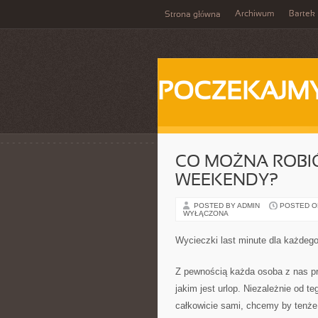
Archiwum
Bartek
Strona główna
POCZEKAJM
CO MOŻNA ROBI
WEEKENDY?
POSTED BY ADMIN
POSTED ON 
WYŁĄCZONA
Wycieczki last minute dla każdeg
Z pewnością każda osoba z nas pr
jakim jest urlop. Niezależnie od 
całkowicie sami, chcemy by tenż