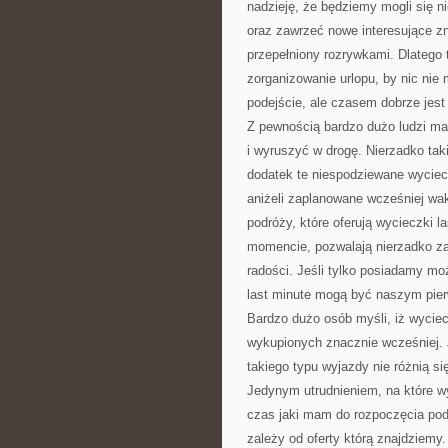
nadzieję, że będziemy mogli się n
oraz zawrzeć nowe interesujące z
przepełniony rozrywkami. Dlatego t
zorganizowanie urlopu, by nic nie
podejście, ale czasem dobrze jest 
Z pewnością bardzo dużo ludzi ma
i wyruszyć w drogę. Nierzadko tak
dodatek te niespodziewane wyciec
aniżeli zaplanowane wcześniej wak
podróży, które oferują wycieczki 
momencie, pozwalają nierzadko za
radości. Jeśli tylko posiadamy moż
last minute mogą być naszym pi
Bardzo dużo osób myśli, iż wyciec
wykupionych znacznie wcześniej. 
takiego typu wyjazdy nie różnią si
Jedynym utrudnieniem, na które wy
czas jaki mam do rozpoczęcia podr
zależy od oferty którą znajdziemy.