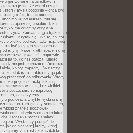
owe organizowane na osiedlowym
gle okazuje się, że wokół nas jest
zi, którzy myślą podobnie – chcą żyć
j, trochę bliżej, trochę bardziej
 anonimowej przestrzeni robi się
tórym czujemy się u siebie. Taka
pektywy ma ogromny wpływ na
mfort życia. Zamiast ciągle tęsknić za
erunkami, uczymy się lubić to, co jest
ście wielkie podróże nadal mają swój
rzestają być jedynym sposobem na
ę od rutyny. Nawet krótki spacer nową
 przewietrzyć głowę, jeśli naprawdę
żni na to, co nas otacza. Miasto,
 nigdy nie jest skończone. Zmieniają
 ludzie, kolory, zapachy. Wystarczy
ję, że od dziś nie traktujemy go jak
 żywą przestrzeń do odkrywania. Wtedy
ń może przynieść małą, lokalną
ez pakowania walizek, bez wielkich
a to z poczuciem, że naprawdę
cni tam, gdzie żyjemy.
my o podróżach, zwykle wyobrażamy
czne kierunki, długie loty samolotem,
ne widoki znane z pocztówek.
ele osób odkryło w ostatnich latach,
e doświadczenia można znaleźć
a rogiem. Wystarczy podejść do
ta jak do nieznanej krainy, której
o rysujemy. Zamiast szukać daleko,