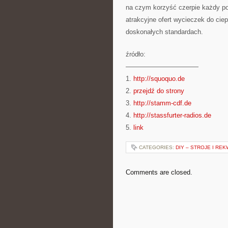
na czym korzyść czerpie każdy po
atrakcyjne ofert wycieczek do ciep
doskonałych standardach.
źródło:
———————————
1.
http://squoquo.de
2.
przejdź do strony
3.
http://stamm-cdf.de
4.
http://stassfurter-radios.de
5.
link
CATEGORIES:
DIY – STROJE I RE
Comments are closed.