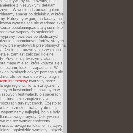
y. Odkrywamy stare szyldy, małe
amienice z niezwykłymi detalami
cznymi. W weekend zamiast galerii
bieramy spacer po dzielnicy, w której
my. Patrzymy w górę, na fasady, na
 drzewa wyrastające nie wiadomo skąd
Coraz popularniejsze stają się mikro-
dnodniowe wypady do sąsiednich
 wyprawy rowerowe po okolicznych
dzanie zapomnianych fortów, starych
rków przemysłowych przerobionych na
ry. Dzięki nim uczymy się zwalniać i
etale, zamiast zaliczać kolejne
isty. Przy okazji tworzymy własną,
stą mapę miejsc, które kojarzą się z
 emocjami, ludźmi, zapachami. W
akich lokalnych odkryć pomagają nie
niki, ale też różne serwisy, blogi i
zyn internetowy
tworzony przez
danego regionu. To tam znajdziemy
 małych kawiarniach schowanych w
niszowych festiwalach, o spacerach
h, których nie znajdziemy w
broszurach turystycznych. Często to
ki takim źródłom trafiamy do miejsc,
j wspominamy najlepiej, bo nie były
” dla masowego turysty. Odkrywanie
owo ma też wymiar społeczny.
wracać uwagę na lokalne inicjatywy,
ślnicze, sąsiedzkie wymiany książek,