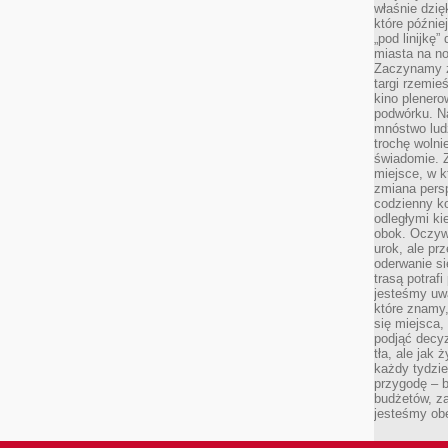
właśnie dzię
które późnie
„pod linijkę
miasta na n
Zaczynamy z
targi rzemie
kino plener
podwórku. Na
mnóstwo lud
trochę wolnie
świadomie. Z
miejsce, w k
zmiana pers
codzienny ko
odległymi ki
obok. Oczywi
urok, ale p
oderwanie si
trasą potrafi
jesteśmy uwa
które znamy,
się miejsca,
podjąć decyz
tła, ale jak
każdy tydzie
przygodę – b
budżetów, z
jesteśmy obe