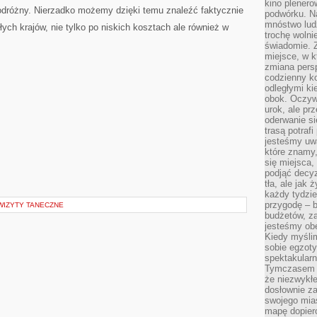
kino plener
dróżny. Nierzadko możemy dzięki temu znaleźć faktycznie
podwórku. Na
mnóstwo lud
łych krajów, nie tylko po niskich kosztach ale również w
trochę wolnie
świadomie. Z
miejsce, w k
zmiana pers
codzienny ko
odległymi ki
obok. Oczywi
urok, ale p
oderwanie si
trasą potrafi
jesteśmy uwa
które znamy,
się miejsca,
podjąć decyz
tła, ale jak
każdy tydzie
przygodę – b
KWIZYTY TANECZNE
budżetów, z
jesteśmy obe
Kiedy myśli
sobie egzoty
spektakular
Tymczasem wi
że niezwykł
dosłownie z
swojego mias
mapę dopier