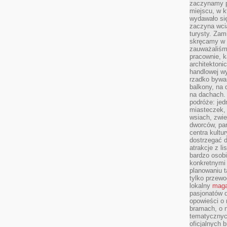
zaczynamy p
miejscu, w k
wydawało się
zaczyna wci
turysty. Zam
skręcamy w b
zauważaliśm
pracownie, k
architektoni
handlowej wy
rzadko bywa
balkony, na
na dachach. 
podróże: je
miasteczek,
wsiach, zwie
dworców, pa
centra kultu
dostrzegać d
atrakcje z l
bardzo osobi
konkretnymi
planowaniu t
tylko przewod
lokalny
maga
pasjonatów 
opowieści o
bramach, o 
tematycznyc
oficjalnych 