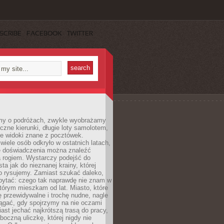
SCRIBE
FACEBOOK
TWITTER
my o podróżach, zwykle wyobrażamy
czne kierunki, długie loty samolotem,
ne widoki znane z pocztówek.
ele osób odkryło w ostatnich latach,
e doświadczenia można znaleźć
a rogiem. Wystarczy podejść do
ta jak do nieznanej krainy, której
o rysujemy. Zamiast szukać daleko,
ytać: czego tak naprawdę nie znam w
tórym mieszkam od lat. Miasto, które
 przewidywalne i trochę nudne, nagle
ągać, gdy spojrzymy na nie oczami
iast jechać najkrótszą trasą do pracy,
oczną uliczkę, której nigdy nie