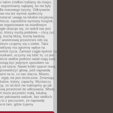
ki takim źródłom trafiamy do miejsc,
j wspominamy najlepiej, bo nie były
” dla masowego turysty. Odkrywanie
owo ma też wymiar społeczny.
wracać uwagę na lokalne inicjatywy,
ślnicze, sąsiedzkie wymiany książek,
owe organizowane na osiedlowym
gle okazuje się, że wokół nas jest
zi, którzy myślą podobnie – chcą żyć
j, trochę bliżej, trochę bardziej
 anonimowej przestrzeni robi się
tórym czujemy się u siebie. Taka
pektywy ma ogromny wpływ na
mfort życia. Zamiast ciągle tęsknić za
erunkami, uczymy się lubić to, co jest
ście wielkie podróże nadal mają swój
rzestają być jedynym sposobem na
ę od rutyny. Nawet krótki spacer nową
 przewietrzyć głowę, jeśli naprawdę
żni na to, co nas otacza. Miasto,
 nigdy nie jest skończone. Zmieniają
 ludzie, kolory, zapachy. Wystarczy
ję, że od dziś nie traktujemy go jak
 żywą przestrzeń do odkrywania. Wtedy
ń może przynieść małą, lokalną
ez pakowania walizek, bez wielkich
a to z poczuciem, że naprawdę
cni tam, gdzie żyjemy.