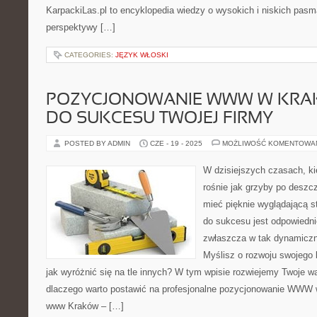
KarpackiLas.pl to encyklopedia wiedzy o wysokich i niskich pasm
perspektywy […]
CATEGORIES:
JĘZYK WŁOSKI
POZYCJONOWANIE WWW W KRAK
DO SUKCESU TWOJEJ FIRMY
POSTED BY ADMIN
CZE - 19 - 2025
MOŻLIWOŚĆ KOMENTOWA
W dzisiejszych czasach, ki
rośnie jak grzyby po deszcz
mieć pięknie wyglądającą s
do sukcesu jest odpowiedn
zwłaszcza w tak dynamiczn
Myślisz o rozwoju swojego 
jak wyróżnić się na tle innych? W tym wpisie rozwiejemy Twoje w
dlaczego warto postawić na profesjonalne pozycjonowanie WWW
www Kraków – […]