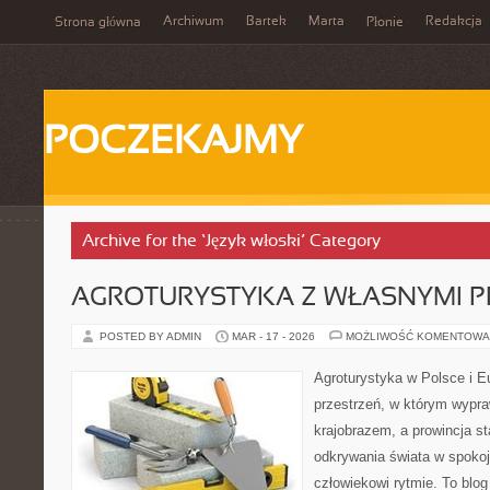
Archiwum
Bartek
Marta
Redakcja
Strona główna
Płonie
POCZEKAJMY
Archive for the ‘Język włoski’ Category
AGROTURYSTYKA Z WŁASNYMI 
POSTED BY ADMIN
MAR - 17 - 2026
MOŻLIWOŚĆ KOMENTOWA
Agroturystyka w Polsce i Eu
przestrzeń, w którym wypra
krajobrazem, a prowincja sta
odkrywania świata w spoko
człowiekowi rytmie. To bl