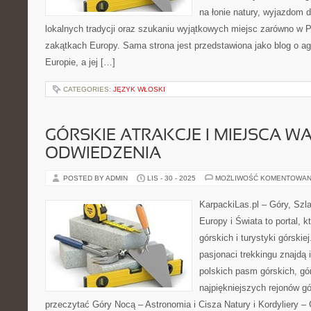
na łonie natury, wyjazdom 
lokalnych tradycji oraz szukaniu wyjątkowych miejsc zarówno w Po
zakątkach Europy. Sama strona jest przedstawiona jako blog o ag
Europie, a jej […]
CATEGORIES:
JĘZYK WŁOSKI
GÓRSKIE ATRAKCJE I MIEJSCA W
ODWIEDZENIA
POSTED BY ADMIN
LIS - 30 - 2025
MOŻLIWOŚĆ KOMENTOWAN
KarpackiLas.pl – Góry, Szl
Europy i Świata to portal, k
górskich i turystyki górskie
pasjonaci trekkingu znajdą 
polskich pasm górskich, gó
najpiękniejszych rejonów gó
przeczytać Góry Nocą – Astronomia i Cisza Natury i Kordyliery –