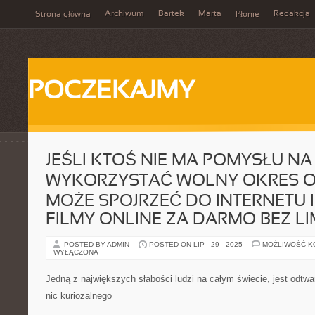
Archiwum
Bartek
Marta
Redakcja
Strona główna
Płonie
POCZEKAJMY
JEŚLI KTOŚ NIE MA POMYSŁU NA 
WYKORZYSTAĆ WOLNY OKRES O
MOŻE SPOJRZEĆ DO INTERNETU I
FILMY ONLINE ZA DARMO BEZ LI
POSTED BY ADMIN
POSTED ON LIP - 29 - 2025
MOŻLIWOŚĆ 
WYŁĄCZONA
Jedną z największych słabości ludzi na całym świecie, jest odtw
nic kuriozalnego