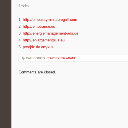
źródło:
———————————
1.
http://embassyminiaturegolf.com
2.
http://emotrance.eu
3.
http://energiemanagement-ads.de
4.
http://enlargementpills.eu
5.
przejdź do artykułu
CATEGORIES:
ROWERY SKŁADANE
Comments are closed.