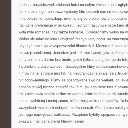
Jedną z największych słabości ludzi na całym świecie, jest ogląd
nic kuriozalnego, ponieważ wyborny film oddzieli nas od rzeczywi
inne położenie, pozwalając uwolnić się od problemów dnia codzie
rozliczne preferencje w tej kwestii, jednych fascynuje ostre kino a
wolą miłe romanse, czy także komedie. Oglądać filmy wolno na w
Wolno się udać do kina i obejrzeć fascynujący obraz na znacznym
użyczyć sobie go w wypożyczalni filmów dvd. Można też poszuka
telewizji satelitarnej. Jednakże jest też możliwość, jaka każdego
filmy online za darmo bez limitu, jeżeli tylko ma się dostęp do I
Ta oferta ma dużo wartości. Szczególnie filmy są bezwarunkowo 
filmów na tej stronce jest tak na nieograniczoną skalę, że z trudem
nic odpowiedniego. Filmy są posortowane zwg na wariant, do jaki
sposób łatwiej można znaleźć taki film, jakiego treść nas z pewn
też zaciekawią seriale online za darmo, które można na tej stroni
seriale wybitniej i mniej znane, które mają wielu entuzjastów. To b
wszystkich wielbicieli dobrych filmów i seriali. A to, że nie należy 
jest tego największą wartością. Pożądane byłoby spojrzeć na tą st
okazałą i rozliczną ofertą filmów i seriali.