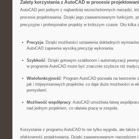
Zalety⁤ korzystania z AutoCAD w procesie⁤ projektowan
AutoCAD jest jednym z najbardziej wszechstronnych⁢ narzędzi, ​kt
procesie projektowania. Dzięki jego‌ zaawansowanym funkcjom, p
precyzyjne i⁣ profesjonalne projekty w krótszym czasie. Oto kilka 
Precyzja
: ⁤Dzięki możliwości ustawienia⁤ dokładnych​ wymiarów
AutoCAD zapewnia wysoką precyzję wykonania.
Szybkość
: Dzięki gotowym szablonom i automatyzacji pewny
w programie AutoCAD⁤ może być znacznie szybsze niż ​tradyc
Wielofunkcyjność
: ⁢Program AutoCAD pozwala⁢ na tworzenie
jak i trójwymiarowych projektów, co daje duże‍ możliwości ⁢w
pomysłami.
Możliwość ⁢współpracy
: AutoCAD umożliwia łatwą współpracę
nad jednym projektem, co‌ ułatwia pracę⁤ w zespole.
Korzystanie z programu⁣ AutoCAD to nie‍ tylko wygoda, ⁣ale także i
efektywność projektowania. Dzięki‍ zaawansowanym narzędziom‌ i 