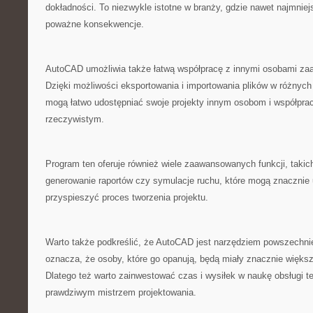
dokładności.⁢ To niezwykle istotne⁢ w branży, gdzie nawet najmni
poważne konsekwencje.
AutoCAD⁢ umożliwia także łatwą współpracę z innymi ⁤osobami za
Dzięki możliwości eksportowania i importowania plików w różnyc
mogą łatwo udostępniać swoje projekty innym osobom‍ i‍ współpra
rzeczywistym.
Program ten⁢ oferuje również wiele⁣ zaawansowanych funkcji, taki
generowanie raportów czy symulacje ruchu, które ⁤mogą znacznie ⁣
⁢przyspieszyć​ proces tworzenia projektu.
Warto także⁢ podkreślić, że AutoCAD jest narzędziem ‍powszechn
oznacza, że osoby, które go opanują, będą miały znacznie⁣ więks
⁣Dlatego⁤ też warto zainwestować czas i‍ wysiłek w naukę‍ obsługi t
prawdziwym mistrzem projektowania.