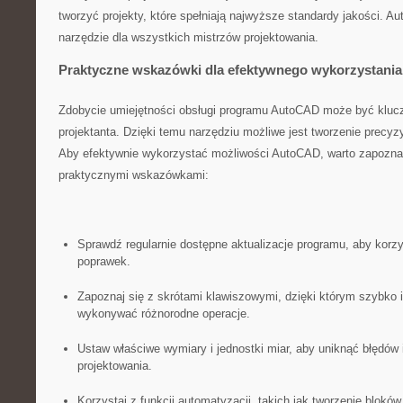
tworzyć projekty,⁣ które spełniają najwyższe ‍standardy‌ jakości. A
narzędzie dla wszystkich‌ mistrzów⁢ projektowania.
Praktyczne wskazówki dla efektywnego wykorzystani
Zdobycie umiejętności obsługi⁤ programu AutoCAD może być ⁢klu
projektanta. Dzięki temu narzędziu możliwe jest tworzenie precyzy
⁣Aby efektywnie wykorzystać ‌możliwości AutoCAD, warto zapozna
praktycznymi wskazówkami:
Sprawdź regularnie⁤ dostępne aktualizacje programu, aby korzy
poprawek.
Zapoznaj się z ⁤skrótami ⁣klawiszowymi, dzięki którym szybko 
wykonywać różnorodne​ operacje.
Ustaw właściwe wymiary i jednostki miar, aby uniknąć błędów i
projektowania.
Korzystaj z ‍funkcji ‍automatyzacji, takich jak tworzenie blokó