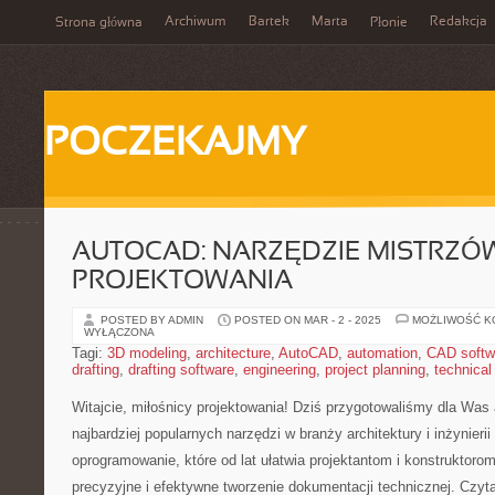
Archiwum
Bartek
Marta
Redakcja
Strona główna
Płonie
POCZEKAJMY
AUTOCAD: NARZĘDZIE MISTRZÓ
PROJEKTOWANIA
POSTED BY ADMIN
POSTED ON MAR - 2 - 2025
MOŻLIWOŚĆ 
WYŁĄCZONA
Tagi:
3D modeling
,
architecture
,
AutoCAD
,
automation
,
CAD softw
drafting
,
drafting software
,
engineering
,
project planning
,
technical
Witajcie, miłośnicy projektowania! Dziś przygotowaliśmy dla Was a
najbardziej popularnych narzędzi w branży architektury ⁢i inżynier
oprogramowanie, które od lat ułatwia projektantom i konstruktorom
precyzyjne i efektywne ⁢tworzenie dokumentacji⁣ technicznej.⁣ Czyt