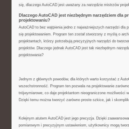
się, dlaczego AutoCAD jest uważany za‌ narzędzie mistrzów proje
Dlaczego AutoCAD jest niezbędnym narzędziem dla pr
projektowaniu?
AutoCAD⁤ to⁤ bez‍ wątpienia jedno z‌ najważniejszych narzędzi dla 
się projektowaniem. Program ten został stworzony z myślą o archit
⁣projektantach, którzy potrzebują precyzyjnych narzędzi do twor
projektów. Dlaczego jednak AutoCAD jest tak niezbędnym narzęd
projektowania?
Jednym ​z głównych powodów, dla których warto korzystać z AutoC
wszechstronność.⁣ Program ten pozwala na projektowanie‍ zarówn
trójwymiarowe, co daje ‍projektantom nieograniczone możliwości‍ w 
Dzięki temu ⁢można ⁤tworzyć zarówno proste szkice, jak i‌ skompl
Kolejnym atutem AutoCAD jest ‌jego precyzja. Dzięki⁢ zaawanso
⁢pomiarowym i precyzyjnym ‌ustawieniom,⁣ użytkownicy mogą tworz