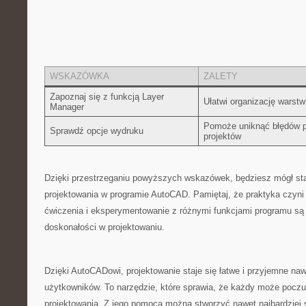
WSKAZÓWKA
ZALETY
Zapoznaj ​się z‍ funkcją Layer⁤
Ułatwi organizację warstw
Manager
Pomoże ‌uniknąć błędów 
Sprawdź opcje wydruku
projektów
Dzięki przestrzeganiu ​powyższych wskazówek, będziesz mógł sta
projektowania w programie AutoCAD. Pamiętaj, że praktyka​ czyni ‍
ćwiczenia i eksperymentowanie z różnymi funkcjami programu są ⁤
doskonałości w projektowaniu.
Dzięki AutoCADowi, projektowanie ⁣staje się łatwe i przyjemne na
użytkowników. To narzędzie, ‍które‍ sprawia, że każdy⁣ może poczu
projektowania. Z ‍jego ‌pomocą‍ można stworzyć nawet najbardziej 