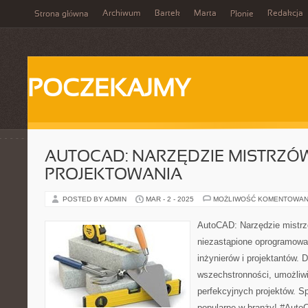
Archiwum
Bartek
Marta
Redakcja
Strona główna
Płonie
POCZEKAJMY
AUTOCAD: NARZĘDZIE MISTRZÓ
PROJEKTOWANIA
POSTED BY ADMIN
MAR - 2 - 2025
MOŻLIWOŚĆ KOMENTOWAN
AutoCAD: Narzędzie mistrz
niezastąpione oprogramowan
inżynierów i projektantów. Dz
wszechstronności, umożliwi
perfekcyjnych projektów. S
popularne w branży! #Auto