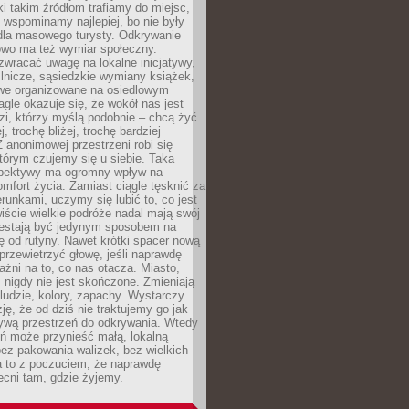
ki takim źródłom trafiamy do miejsc,
j wspominamy najlepiej, bo nie były
” dla masowego turysty. Odkrywanie
owo ma też wymiar społeczny.
wracać uwagę na lokalne inicjatywy,
ślnicze, sąsiedzkie wymiany książek,
owe organizowane na osiedlowym
gle okazuje się, że wokół nas jest
zi, którzy myślą podobnie – chcą żyć
j, trochę bliżej, trochę bardziej
 anonimowej przestrzeni robi się
tórym czujemy się u siebie. Taka
pektywy ma ogromny wpływ na
mfort życia. Zamiast ciągle tęsknić za
erunkami, uczymy się lubić to, co jest
ście wielkie podróże nadal mają swój
rzestają być jedynym sposobem na
ę od rutyny. Nawet krótki spacer nową
 przewietrzyć głowę, jeśli naprawdę
żni na to, co nas otacza. Miasto,
 nigdy nie jest skończone. Zmieniają
 ludzie, kolory, zapachy. Wystarczy
ję, że od dziś nie traktujemy go jak
 żywą przestrzeń do odkrywania. Wtedy
ń może przynieść małą, lokalną
ez pakowania walizek, bez wielkich
a to z poczuciem, że naprawdę
cni tam, gdzie żyjemy.