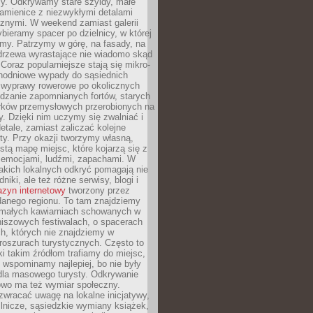
y. Odkrywamy stare szyldy, małe
amienice z niezwykłymi detalami
cznymi. W weekend zamiast galerii
bieramy spacer po dzielnicy, w której
my. Patrzymy w górę, na fasady, na
 drzewa wyrastające nie wiadomo skąd
Coraz popularniejsze stają się mikro-
dnodniowe wypady do sąsiednich
 wyprawy rowerowe po okolicznych
dzanie zapomnianych fortów, starych
rków przemysłowych przerobionych na
ry. Dzięki nim uczymy się zwalniać i
etale, zamiast zaliczać kolejne
isty. Przy okazji tworzymy własną,
stą mapę miejsc, które kojarzą się z
 emocjami, ludźmi, zapachami. W
akich lokalnych odkryć pomagają nie
niki, ale też różne serwisy, blogi i
zyn internetowy
tworzony przez
danego regionu. To tam znajdziemy
 małych kawiarniach schowanych w
niszowych festiwalach, o spacerach
h, których nie znajdziemy w
broszurach turystycznych. Często to
ki takim źródłom trafiamy do miejsc,
j wspominamy najlepiej, bo nie były
” dla masowego turysty. Odkrywanie
owo ma też wymiar społeczny.
wracać uwagę na lokalne inicjatywy,
ślnicze, sąsiedzkie wymiany książek,