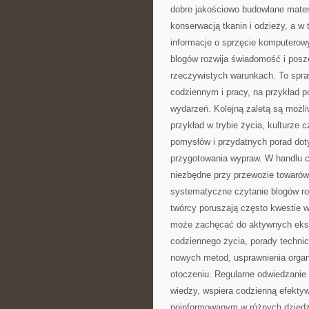
dobre jakościowo budowlane materi
konserwacją tkanin i odzieży, a w 
informacje o sprzęcie komputerow
blogów rozwija świadomość i posz
rzeczywistych warunkach. To spraw
codziennym i pracy, na przykład p
wydarzeń. Kolejną zaletą są możl
przykład w trybie życia, kulturze
pomysłów i przydatnych porad dot
przygotowania wypraw. W handlu c
niezbędne przy przewozie towarów
systematyczne czytanie blogów roz
twórcy poruszają często kwestie 
może zachęcać do aktywnych eksp
codziennego życia, porady techni
nowych metod, usprawnienia organ
otoczeniu. Regularne odwiedzanie
wiedzy, wspiera codzienną efektyw
poinformowanym w różnych dziedzi