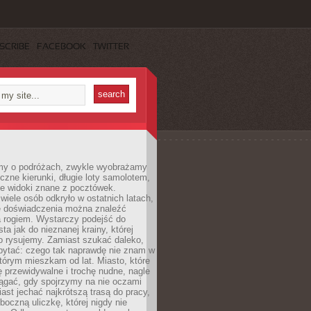
SCRIBE
FACEBOOK
TWITTER
my o podróżach, zwykle wyobrażamy
czne kierunki, długie loty samolotem,
ne widoki znane z pocztówek.
ele osób odkryło w ostatnich latach,
e doświadczenia można znaleźć
a rogiem. Wystarczy podejść do
ta jak do nieznanej krainy, której
o rysujemy. Zamiast szukać daleko,
ytać: czego tak naprawdę nie znam w
tórym mieszkam od lat. Miasto, które
 przewidywalne i trochę nudne, nagle
ągać, gdy spojrzymy na nie oczami
iast jechać najkrótszą trasą do pracy,
oczną uliczkę, której nigdy nie