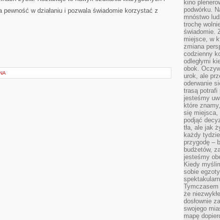
kino plener
podwórku. Na
 pewność w działaniu i pozwala świadomie korzystać z
mnóstwo lud
trochę wolnie
świadomie. Z
miejsce, w k
zmiana pers
codzienny ko
odległymi ki
obok. Oczywi
NA
urok, ale p
oderwanie si
trasą potrafi
jesteśmy uwa
które znamy,
się miejsca,
podjąć decyz
tła, ale jak
każdy tydzie
przygodę – b
budżetów, z
jesteśmy obe
Kiedy myśli
sobie egzoty
spektakular
Tymczasem wi
że niezwykł
dosłownie z
swojego mias
mapę dopier