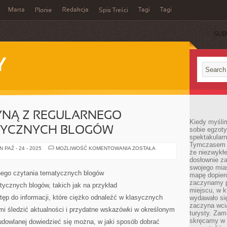
Marta
Redakcja
Tagi
Tagi
Płonie
Spis Treści
SUB
Y
ŁYNĄ Z REGULARNEGO
Kiedy myśli
TYCZNYCH BLOGÓW
sobie egzoty
spektakular
Tymczasem wi
JAKIE
 PAŹ - 24 - 2025
MOŻLIWOŚĆ KOMENTOWANIA
ZOSTAŁA
że niezwykł
ZALETY
PŁYNĄ
dosłownie z
Z
swojego mias
REGULARNEGO
nego czytania tematycznych blogów
mapę dopier
CZYTANIA
TEMATYCZNYCH
zaczynamy p
ycznych blogów, takich jak na przykład
BLOGÓW
miejscu, w k
tęp do informacji, które ciężko odnaleźć w klasycznych
wydawało się
zaczyna wci
mi śledzić aktualności i przydatne wskazówki w określonym
turysty. Zam
skręcamy w b
udowlanej dowiedzieć się można, w jaki sposób dobrać