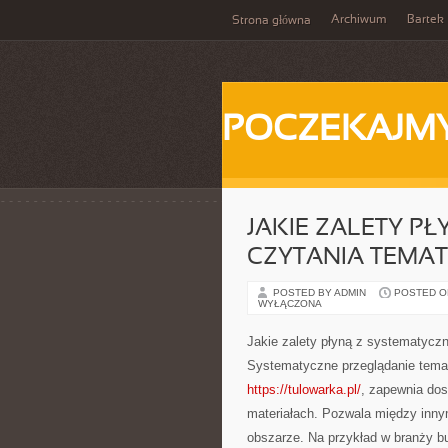
Archiwum
Bartek
Strona główna
POCZEKAJM
JAKIE ZALETY P
CZYTANIA TEMA
POSTED BY ADMIN
POSTED ON
WYŁĄCZONA
Jakie zalety płyną z systematycz
Systematyczne przeglądanie temat
https://tulowarka.pl/
, zapewnia dos
materiałach. Pozwala między inny
obszarze. Na przykład w branży b