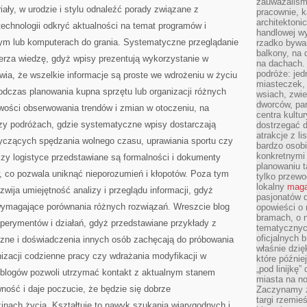
zauważaliśm
ały, w urodzie i stylu odnaleźć porady związane z
pracownie, k
architektoni
technologii odkryć aktualności na temat programów i
handlowej wy
ym lub komputerach do grania. Systematyczne przeglądanie
rzadko bywa
balkony, na
erza wiedzę, gdyż wpisy prezentują wykorzystanie w
na dachach. 
podróże: je
ia, że wszelkie informacje są proste we wdrożeniu w życiu
miasteczek,
odczas planowania kupna sprzętu lub organizacji różnych
wsiach, zwie
dworców, pa
iwości obserwowania trendów i zmian w otoczeniu, na
centra kultu
 czy podróżach, gdzie systematyczne wpisy dostarczają
dostrzegać d
atrakcje z l
yczących spędzania wolnego czasu, uprawiania sportu czy
bardzo osobi
konkretnymi
zy logistyce przedstawiane są formalności i dokumenty
planowaniu t
, co pozwala uniknąć nieporozumień i kłopotów. Poza tym
tylko przewod
lokalny
maga
wija umiejętność analizy i przeglądu informacji, gdyż
pasjonatów 
wymagające porównania różnych rozwiązań. Wreszcie blog
opowieści o
bramach, o 
erymentów i działań, gdyż przedstawiane przykłady z
tematycznyc
oficjalnych 
czne i doświadczenia innych osób zachęcają do próbowania
właśnie dzię
izacji codzienne pracy czy wdrażania modyfikacji w
które późnie
„pod linijkę
 blogów pozwoli utrzymać kontakt z aktualnym stanem
miasta na n
ność i daje poczucie, że będzie się dobrze
Zaczynamy z
targi rzemie
nach życia. Kształtuje to nawyk szukania wiarygodnych i