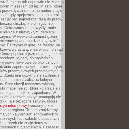
ytać: czego tak naprawdę nie znam w
tórym mieszkam od lat. Miasto, które
 przewidywalne i trochę nudne, nagle
ągać, gdy spojrzymy na nie oczami
iast jechać najkrótszą trasą do pracy,
oczną uliczkę, której nigdy nie
y. Odkrywamy stare szyldy, małe
amienice z niezwykłymi detalami
cznymi. W weekend zamiast galerii
bieramy spacer po dzielnicy, w której
my. Patrzymy w górę, na fasady, na
 drzewa wyrastające nie wiadomo skąd
Coraz popularniejsze stają się mikro-
dnodniowe wypady do sąsiednich
 wyprawy rowerowe po okolicznych
dzanie zapomnianych fortów, starych
rków przemysłowych przerobionych na
ry. Dzięki nim uczymy się zwalniać i
etale, zamiast zaliczać kolejne
isty. Przy okazji tworzymy własną,
stą mapę miejsc, które kojarzą się z
 emocjami, ludźmi, zapachami. W
akich lokalnych odkryć pomagają nie
niki, ale też różne serwisy, blogi i
zyn internetowy
tworzony przez
danego regionu. To tam znajdziemy
 małych kawiarniach schowanych w
niszowych festiwalach, o spacerach
h, których nie znajdziemy w
broszurach turystycznych. Często to