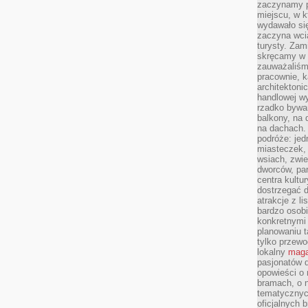
zaczynamy p
miejscu, w k
wydawało się
zaczyna wci
turysty. Zam
skręcamy w b
zauważaliśm
pracownie, k
architektoni
handlowej wy
rzadko bywa
balkony, na
na dachach. 
podróże: je
miasteczek,
wsiach, zwie
dworców, pa
centra kultu
dostrzegać d
atrakcje z l
bardzo osobi
konkretnymi
planowaniu t
tylko przewod
lokalny
maga
pasjonatów 
opowieści o
bramach, o 
tematycznyc
oficjalnych 