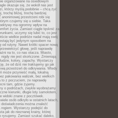
owe organizowane na osiedlowym
gle okazuje się, że wokół nas jest
zi, którzy myślą podobnie – chcą żyć
j, trochę bliżej, trochę bardziej
 anonimowej przestrzeni robi się
tórym czujemy się u siebie. Taka
pektywy ma ogromny wpływ na
mfort życia. Zamiast ciągle tęsknić za
erunkami, uczymy się lubić to, co jest
ście wielkie podróże nadal mają swój
rzestają być jedynym sposobem na
ę od rutyny. Nawet krótki spacer nową
 przewietrzyć głowę, jeśli naprawdę
żni na to, co nas otacza. Miasto,
 nigdy nie jest skończone. Zmieniają
 ludzie, kolory, zapachy. Wystarczy
ję, że od dziś nie traktujemy go jak
 żywą przestrzeń do odkrywania. Wtedy
ń może przynieść małą, lokalną
ez pakowania walizek, bez wielkich
a to z poczuciem, że naprawdę
cni tam, gdzie żyjemy.
my o podróżach, zwykle wyobrażamy
czne kierunki, długie loty samolotem,
ne widoki znane z pocztówek.
ele osób odkryło w ostatnich latach,
e doświadczenia można znaleźć
a rogiem. Wystarczy podejść do
ta jak do nieznanej krainy, której
o rysujemy. Zamiast szukać daleko,