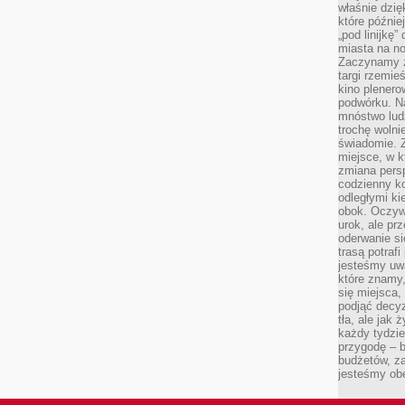
właśnie dzię
które późnie
„pod linijkę
miasta na n
Zaczynamy z
targi rzemie
kino plener
podwórku. Na
mnóstwo lud
trochę wolnie
świadomie. Z
miejsce, w k
zmiana pers
codzienny ko
odległymi ki
obok. Oczywi
urok, ale p
oderwanie si
trasą potrafi
jesteśmy uwa
które znamy,
się miejsca,
podjąć decyz
tła, ale jak
każdy tydzie
przygodę – b
budżetów, z
jesteśmy obe