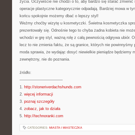
życia. Oczywiście nie chodzi o to, aby bardzo się starać zmienić 
operacje plastyczne kategorycznie odpadają. Bardziej mowa w t
końcu spokojnie możemy dbać o lepszy styl!
Weźmy choćby wizytę u kosmetyczki. Świetna kosmetyczka spraw
prezentowały się. Odnośnie tego to chyba żadna kobieta nie moż
wchodzi w grę styl, ważną rolę z całą pewnością odgrywa ubiór. O
lecz to nie zmienia faktu, że są granice, których nie powinnyśmy
moda sprawia, że wydając dosyć niewielkie pieniądze będziemy 
zewnętrzny, nie do poznania.
źródło:
———————————
1.
http://stoneriverdachshunds.com
2.
więcej informacji
3.
poznaj szczegóły
4.
zobacz, jak to działa
5.
http://technoranki.com
CATEGORIES:
MIASTA I MIASTECZKA