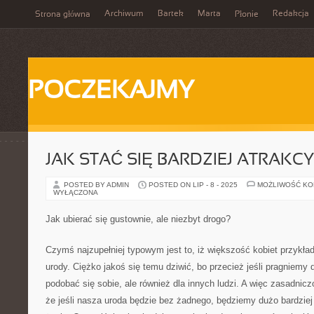
Archiwum
Bartek
Marta
Redakcja
Strona główna
Płonie
POCZEKAJMY
JAK STAĆ SIĘ BARDZIEJ ATRAKC
POSTED BY ADMIN
POSTED ON LIP - 8 - 2025
MOŻLIWOŚĆ K
WYŁĄCZONA
Jak ubierać się gustownie, ale niezbyt drogo?
Czymś najzupełniej typowym jest to, iż większość kobiet przykła
urody. Ciężko jakoś się temu dziwić, bo przecież jeśli pragniemy
podobać się sobie, ale również dla innych ludzi. A więc zasadnic
że jeśli nasza uroda będzie bez żadnego, będziemy dużo bardzie