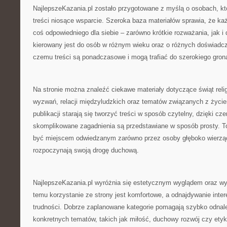
NajlepszeKazania.pl zostało przygotowane z myślą o osobach, któ
treści niosące wsparcie. Szeroka baza materiałów sprawia, że ka
coś odpowiedniego dla siebie – zarówno krótkie rozważania, jak i 
kierowany jest do osób w różnym wieku oraz o różnych doświadcz
czemu treści są ponadczasowe i mogą trafiać do szerokiego gron
Na stronie można znaleźć ciekawe materiały dotyczące świąt reli
wyzwań, relacji międzyludzkich oraz tematów związanych z życie
publikacji starają się tworzyć treści w sposób czytelny, dzięki cz
skomplikowane zagadnienia są przedstawiane w sposób prosty. To
być miejscem odwiedzanym zarówno przez osoby głęboko wierzące,
rozpoczynają swoją drogę duchową.
NajlepszeKazania.pl wyróżnia się estetycznym wyglądem oraz wy
temu korzystanie ze strony jest komfortowe, a odnajdywanie inter
trudności. Dobrze zaplanowane kategorie pomagają szybko odnal
konkretnych tematów, takich jak miłość, duchowy rozwój czy etyk