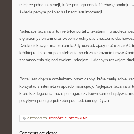
miejsce pełne inspiracji, które pomaga odnaleźć chwilę spokoju, w
świecie pełnym pośpiechu i nadmiaru informacji.
NajlepszeKazania.pl to nie tylko portal z tekstami. To społeczność
się przemyśleniami oraz wspólnie odkrywać znaczenie duchowoś
Dzięki ciekawym materiałom każdy odwiedzający może znaleźć tut
krótkiej refleksji na początek dnia po dłuższe kazania i rozważan
zastanowienia się nad życiem, relacjami i własnym rozwojem du
Portal jest chętnie odwiedzany przez osoby, które cenią sobie war
korzystać z internetu w sposób inspirujący. NajlepszeKazania.pl to
które każdego dnia może pomagać użytkownikom odnajdywać moty
pozytywną energię potrzebną do codziennego życia.
CATEGORIES:
PODRÓŻE EKSTREMALNE
Comments are closed.