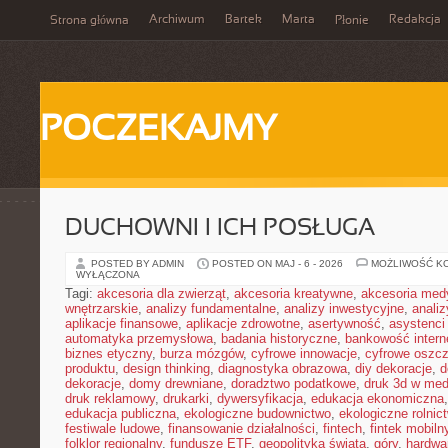
Archiwum
Bartek
Marta
Redakcja
Strona główna
Płonie
POCZEKAJMY
DUCHOWNI I ICH POSŁUGA
POSTED BY ADMIN
POSTED ON MAJ - 6 - 2026
MOŻLIWOŚĆ K
WYŁĄCZONA
Tagi:
akcesoria dla zwierząt
,
akcesoria kreatywne
,
akcesoria med
wnętrzarskie
,
analizy fundamentalne
,
analizy inwestycyjne
,
analiz
aplikacje finansowe
,
aplikacje zdrowotne
,
asertywność
,
asystenci
automatyka przemysłowa
,
badania historyczne
,
bankowość intern
biznes etyczny
,
burza mózgów
,
cyfrowe innowacje
,
cyfrowe oszc
produktu
,
design thinking
,
diagnostyka obrazowa
,
diy dekoracje
,
d
dekoracje
,
domy drewniane
,
doradztwo podatkowe
,
druk 3d w me
druk reklamowy
,
drukarki
,
dywersyfikacja
,
edukacja ekonomiczna
edukacja publiczna
,
ekologiczne budownictwo
,
ekologiczne rolnic
festiwale ludowe
,
finansowanie działalności
,
fintech
,
fintek mobiln
folklor regionalny
,
fundusze ETF
,
geopolityka świata
,
góry
,
hardwa