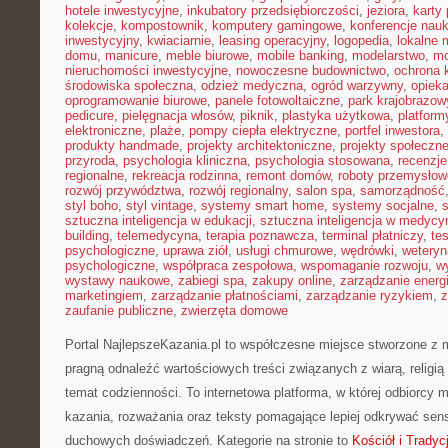
hotele inwestycyjne
,
inkubatory przedsiębiorczości
,
jeziora
,
karty 
kolekcje
,
kompostownik
,
komputery gamingowe
,
konferencje nau
inwestycyjny
,
kwiaciarnie
,
leasing operacyjny
,
logopedia
,
lokalne 
domu
,
manicure
,
meble biurowe
,
mobile banking
,
modelarstwo
,
mo
nieruchomości inwestycyjne
,
nowoczesne budownictwo
,
ochrona
środowiska społeczna
,
odzież medyczna
,
ogród warzywny
,
opiek
oprogramowanie biurowe
,
panele fotowoltaiczne
,
park krajobrazow
pedicure
,
pielęgnacja włosów
,
piknik
,
plastyka użytkowa
,
platfor
elektroniczne
,
plaże
,
pompy ciepła elektryczne
,
portfel inwestora
,
produkty handmade
,
projekty architektoniczne
,
projekty społeczn
przyroda
,
psychologia kliniczna
,
psychologia stosowana
,
recenzje
regionalne
,
rekreacja rodzinna
,
remont domów
,
roboty przemysłow
rozwój przywództwa
,
rozwój regionalny
,
salon spa
,
samorządność
styl boho
,
styl vintage
,
systemy smart home
,
systemy socjalne
,
sztuczna inteligencja w edukacji
,
sztuczna inteligencja w medycy
building
,
telemedycyna
,
terapia poznawcza
,
terminal płatniczy
,
te
psychologiczne
,
uprawa ziół
,
usługi chmurowe
,
wędrówki
,
weteryn
psychologiczne
,
współpraca zespołowa
,
wspomaganie rozwoju
,
w
wystawy naukowe
,
zabiegi spa
,
zakupy online
,
zarządzanie energ
marketingiem
,
zarządzanie płatnościami
,
zarządzanie ryzykiem
,
z
zaufanie publiczne
,
zwierzęta domowe
Portal NajlepszeKazania.pl to współczesne miejsce stworzone z 
pragną odnaleźć wartościowych treści związanych z wiarą, religi
temat codzienności. To internetowa platforma, w której odbiorcy
kazania, rozważania oraz teksty pomagające lepiej odkrywać sen
duchowych doświadczeń. Kategorie na stronie to
Kościół i Tradyc