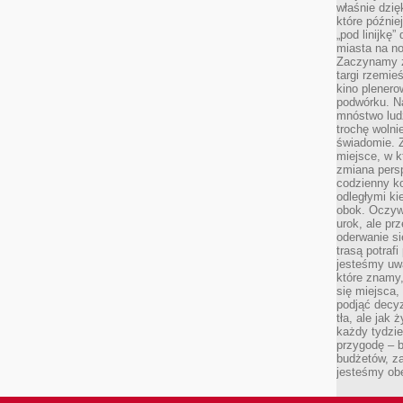
właśnie dzię
które późnie
„pod linijkę
miasta na n
Zaczynamy z
targi rzemie
kino plener
podwórku. Na
mnóstwo lud
trochę wolnie
świadomie. Z
miejsce, w k
zmiana pers
codzienny ko
odległymi ki
obok. Oczywi
urok, ale p
oderwanie si
trasą potrafi
jesteśmy uwa
które znamy,
się miejsca,
podjąć decyz
tła, ale jak
każdy tydzie
przygodę – b
budżetów, z
jesteśmy obe