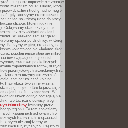
ytać: czego tak naprawdę nie znam w
tórym mieszkam od lat. Miasto, które
 przewidywalne i trochę nudne, nagle
ągać, gdy spojrzymy na nie oczami
iast jechać najkrótszą trasą do pracy,
oczną uliczkę, której nigdy nie
y. Odkrywamy stare szyldy, małe
amienice z niezwykłymi detalami
cznymi. W weekend zamiast galerii
bieramy spacer po dzielnicy, w której
my. Patrzymy w górę, na fasady, na
 drzewa wyrastające nie wiadomo skąd
Coraz popularniejsze stają się mikro-
dnodniowe wypady do sąsiednich
 wyprawy rowerowe po okolicznych
dzanie zapomnianych fortów, starych
rków przemysłowych przerobionych na
ry. Dzięki nim uczymy się zwalniać i
etale, zamiast zaliczać kolejne
isty. Przy okazji tworzymy własną,
stą mapę miejsc, które kojarzą się z
 emocjami, ludźmi, zapachami. W
akich lokalnych odkryć pomagają nie
niki, ale też różne serwisy, blogi i
zyn internetowy
tworzony przez
danego regionu. To tam znajdziemy
 małych kawiarniach schowanych w
niszowych festiwalach, o spacerach
h, których nie znajdziemy w
broszurach turystycznych. Często to