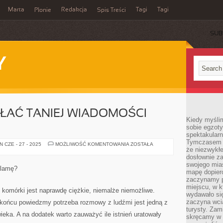
Marta
Redakcja
Tagi
Tagi
Płonie
Spis Treści
SUB
Y
SŁAĆ TANIEJ WIADOMOŚCI
Kiedy myśli
sobie egzoty
spektakular
Tymczasem wi
W
 CZE - 27 - 2025
MOŻLIWOŚĆ KOMENTOWANIA
ZOSTAŁA
że niezwykł
JAKI
SPOSÓB
dosłownie z
SŁAĆ
swojego mias
TANIEJ
klamę?
WIADOMOŚCI
mapę dopier
TEKSTOWE?
zaczynamy p
miejscu, w k
 komórki jest naprawdę ciężkie, niemalże niemożliwe.
wydawało się
zaczyna wci
 końcu powiedzmy potrzeba rozmowy z ludźmi jest jedną z
turysty. Zam
wieka. A na dodatek warto zauważyć ile istnień uratowały
skręcamy w b