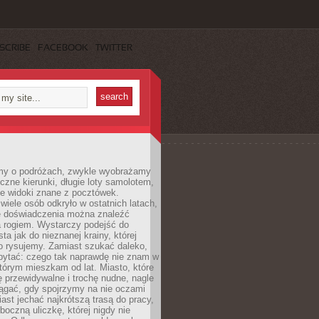
SCRIBE
FACEBOOK
TWITTER
my o podróżach, zwykle wyobrażamy
czne kierunki, długie loty samolotem,
ne widoki znane z pocztówek.
ele osób odkryło w ostatnich latach,
e doświadczenia można znaleźć
a rogiem. Wystarczy podejść do
ta jak do nieznanej krainy, której
o rysujemy. Zamiast szukać daleko,
ytać: czego tak naprawdę nie znam w
tórym mieszkam od lat. Miasto, które
 przewidywalne i trochę nudne, nagle
ągać, gdy spojrzymy na nie oczami
iast jechać najkrótszą trasą do pracy,
oczną uliczkę, której nigdy nie