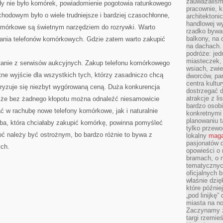
zauważaliśm
dy nie było komórek, powiadomienie pogotowia ratunkowego
pracownie, k
dowym było o wiele trudniejsze i bardziej czasochłonne,
architektoni
handlowej wy
 komórkowe są świetnym narzędziem do rozrywki. Warto
rzadko bywa
balkony, na
ania telefonów komórkowych. Gdzie zatem warto zakupić
na dachach. 
podróże: je
miasteczek,
tanie z serwisów aukcyjnych. Zakup telefonu komórkowego
wsiach, zwie
tne wyjście dla wszystkich tych, którzy zasadniczo chcą
dworców, pa
centra kultu
teryzuje się niezbyt wygórowaną ceną. Duża konkurencja
dostrzegać d
atrakcje z l
 że bez żadnego kłopotu można odnaleźć niesamowicie
bardzo osobi
rać w rachubę nowe telefony komórkowe, jak i naturalnie
konkretnymi
planowaniu t
ba, która chciałaby zakupić komórkę, powinna pomyśleć
tylko przewod
ć należy być ostrożnym, bo bardzo różnie to bywa z
lokalny
maga
pasjonatów 
ych.
opowieści o
bramach, o 
tematycznyc
oficjalnych 
właśnie dzię
które późnie
„pod linijkę
miasta na n
Zaczynamy z
targi rzemie