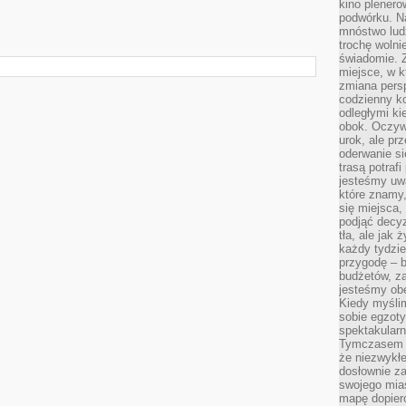
kino plener
podwórku. Na
mnóstwo lud
trochę wolnie
świadomie. Z
miejsce, w k
zmiana pers
codzienny ko
odległymi ki
obok. Oczywi
urok, ale p
oderwanie si
trasą potrafi
jesteśmy uwa
które znamy,
się miejsca,
podjąć decyz
tła, ale jak
każdy tydzie
przygodę – b
budżetów, z
jesteśmy obe
Kiedy myśli
sobie egzoty
spektakular
Tymczasem wi
że niezwykł
dosłownie z
swojego mias
mapę dopier