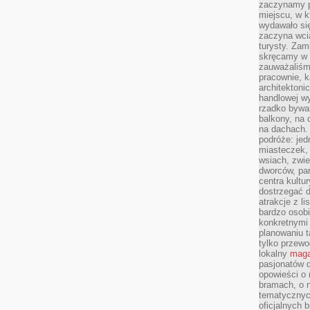
zaczynamy p
miejscu, w k
wydawało się
zaczyna wci
turysty. Zam
skręcamy w b
zauważaliśm
pracownie, k
architektoni
handlowej wy
rzadko bywa
balkony, na
na dachach. 
podróże: je
miasteczek,
wsiach, zwie
dworców, pa
centra kultu
dostrzegać d
atrakcje z l
bardzo osobi
konkretnymi
planowaniu t
tylko przewod
lokalny
maga
pasjonatów 
opowieści o
bramach, o 
tematycznyc
oficjalnych 