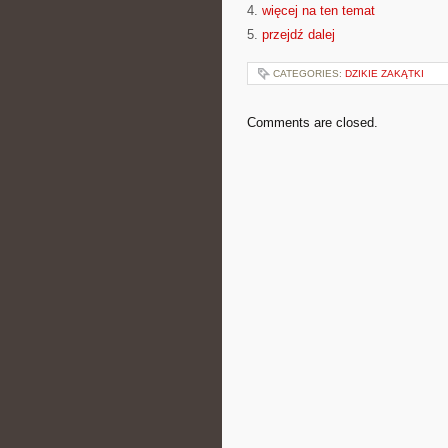
4.
więcej na ten temat
5.
przejdź dalej
CATEGORIES:
DZIKIE ZAKĄTKI
Comments are closed.