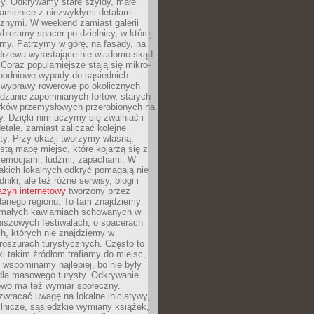
y. Odkrywamy stare szyldy, małe
amienice z niezwykłymi detalami
cznymi. W weekend zamiast galerii
bieramy spacer po dzielnicy, w której
my. Patrzymy w górę, na fasady, na
 drzewa wyrastające nie wiadomo skąd
Coraz popularniejsze stają się mikro-
dnodniowe wypady do sąsiednich
 wyprawy rowerowe po okolicznych
dzanie zapomnianych fortów, starych
rków przemysłowych przerobionych na
ry. Dzięki nim uczymy się zwalniać i
etale, zamiast zaliczać kolejne
isty. Przy okazji tworzymy własną,
stą mapę miejsc, które kojarzą się z
 emocjami, ludźmi, zapachami. W
akich lokalnych odkryć pomagają nie
niki, ale też różne serwisy, blogi i
zyn internetowy
tworzony przez
danego regionu. To tam znajdziemy
 małych kawiarniach schowanych w
niszowych festiwalach, o spacerach
h, których nie znajdziemy w
broszurach turystycznych. Często to
ki takim źródłom trafiamy do miejsc,
j wspominamy najlepiej, bo nie były
” dla masowego turysty. Odkrywanie
owo ma też wymiar społeczny.
wracać uwagę na lokalne inicjatywy,
ślnicze, sąsiedzkie wymiany książek,