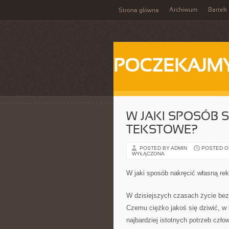
Archiwum
Bartek
Strona główna
POCZEKAJM
W JAKI SPOSÓB 
TEKSTOWE?
POSTED BY ADMIN
POSTED ON
WYŁĄCZONA
W jaki sposób nakręcić własną re
W dzisiejszych czasach życie bez
Czemu ciężko jakoś się dziwić, w
najbardziej istotnych potrzeb czło