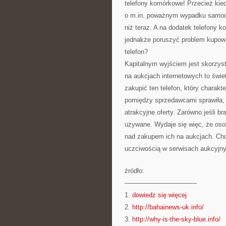
telefony komórkowe! Przecież kie
o m.in. poważnym wypadku samocho
niż teraz. A na dodatek telefony
jednakże poruszyć problem kupow
telefon?
Kapitalnym wyjściem jest skorzys
na aukcjach internetowych to świe
zakupić ten telefon, który charak
pomiędzy sprzedawcami sprawiła,
atrakcyjne oferty. Zarówno jeśli b
używane. Wydaje się więc, że oso
nad zakupem ich na aukcjach. Cho
uczciwością w serwisach aukcyjn
źródło:
———————————
1.
dowiedz się więcej
2.
http://bahainews-uk.info/
3.
http://why-is-the-sky-blue.info/