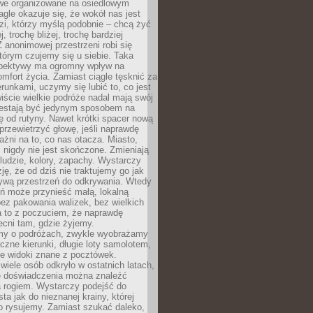
owe organizowane na osiedlowym
gle okazuje się, że wokół nas jest
zi, którzy myślą podobnie – chcą żyć
j, trochę bliżej, trochę bardziej
 anonimowej przestrzeni robi się
tórym czujemy się u siebie. Taka
pektywy ma ogromny wpływ na
mfort życia. Zamiast ciągle tęsknić za
erunkami, uczymy się lubić to, co jest
ście wielkie podróże nadal mają swój
rzestają być jedynym sposobem na
ę od rutyny. Nawet krótki spacer nową
 przewietrzyć głowę, jeśli naprawdę
żni na to, co nas otacza. Miasto,
 nigdy nie jest skończone. Zmieniają
 ludzie, kolory, zapachy. Wystarczy
ję, że od dziś nie traktujemy go jak
 żywą przestrzeń do odkrywania. Wtedy
ń może przynieść małą, lokalną
ez pakowania walizek, bez wielkich
a to z poczuciem, że naprawdę
cni tam, gdzie żyjemy.
my o podróżach, zwykle wyobrażamy
czne kierunki, długie loty samolotem,
ne widoki znane z pocztówek.
ele osób odkryło w ostatnich latach,
e doświadczenia można znaleźć
a rogiem. Wystarczy podejść do
ta jak do nieznanej krainy, której
o rysujemy. Zamiast szukać daleko,