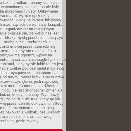
ki takim źródłom trafiamy do miejsc,
j wspominamy najlepiej, bo nie były
” dla masowego turysty. Odkrywanie
owo ma też wymiar społeczny.
wracać uwagę na lokalne inicjatywy,
ślnicze, sąsiedzkie wymiany książek,
owe organizowane na osiedlowym
gle okazuje się, że wokół nas jest
zi, którzy myślą podobnie – chcą żyć
j, trochę bliżej, trochę bardziej
 anonimowej przestrzeni robi się
tórym czujemy się u siebie. Taka
pektywy ma ogromny wpływ na
mfort życia. Zamiast ciągle tęsknić za
erunkami, uczymy się lubić to, co jest
ście wielkie podróże nadal mają swój
rzestają być jedynym sposobem na
ę od rutyny. Nawet krótki spacer nową
 przewietrzyć głowę, jeśli naprawdę
żni na to, co nas otacza. Miasto,
 nigdy nie jest skończone. Zmieniają
 ludzie, kolory, zapachy. Wystarczy
ję, że od dziś nie traktujemy go jak
 żywą przestrzeń do odkrywania. Wtedy
ń może przynieść małą, lokalną
ez pakowania walizek, bez wielkich
a to z poczuciem, że naprawdę
cni tam, gdzie żyjemy.