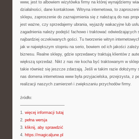
www, jest to albowiem wizytówka firmy na której wynajdziemy wia
działalności, dane kontaktowe. Witryna internetowa, to zaproszen
sklepu, zaproszenie do zaznajomienia się z należącą do nas propoz
jest ważne, czy sprzedajemy ubrania, wyjazdy wakacyjne lub usł
zagadnienia należy podejść fachowo i traktować odwiedzających s
najbardziej oczekiwanych gości. Tu tworzenie witryn internetowy
jak w największym stopniu na serio, bowiem od ich jakości zale
biznesu. Realne sklepy, gdzie sprzedawcy traktują klientów z aute
większą sprzedaż. Nikt z nas nie kocha być traktowanym w sklepi
takie również się jeszcze zdarzają. Jeśli w takim razie dołożymy
nas domena internetowa www była przyjacielska, przejrzysta, z 
realizacji naszych zamierzeń i zwiększaniu przychodów firmy.
źródło:
———————————
1.
więcej informacji tutaj
2.
pełna wersja
3.
kliknij, aby sprawdzić
4.
https://magicaljune.pl