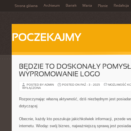
Archiwum
Bartek
Marta
Redakcja
Strona główna
Płonie
POCZEKAJMY
BĘDZIE TO DOSKONAŁY POMYSŁ
WYPROMOWANIE LOGO
POSTED BY ADMIN
POSTED ON PAŹ - 3 - 2025
MOŻLIWOŚĆ K
WYŁĄCZONA
Rozpoczynając własną aktywność, dziś niezbędnym jest posiadani
dotyczącej
Obecnie, każdy kto poszukuje jakichkolwiek informacji, przede w
internetu. Wiodąc swój biznes, najważniejszą sprawą jest posiada