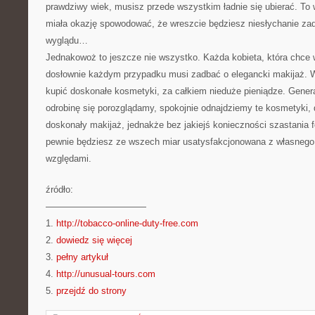
prawdziwy wiek, musisz przede wszystkim ładnie się ubierać. To 
miała okazję spowodować, że wreszcie będziesz niesłychanie za
wyglądu…
Jednakowoż to jeszcze nie wszystko. Każda kobieta, która chce 
dosłownie każdym przypadku musi zadbać o elegancki makijaż. 
kupić doskonałe kosmetyki, za całkiem nieduże pieniądze. Generaln
odrobinę się porozglądamy, spokojnie odnajdziemy te kosmetyki, 
doskonały makijaż, jednakże bez jakiejś konieczności szastania f
pewnie będziesz ze wszech miar usatysfakcjonowana z własnego
względami.
źródło:
———————————
1.
http://tobacco-online-duty-free.com
2.
dowiedz się więcej
3.
pełny artykuł
4.
http://unusual-tours.com
5.
przejdź do strony