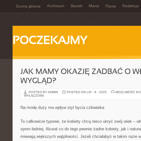
Archiwum
Bartek
Marta
Redakcja
Strona główna
Płonie
POCZEKAJMY
JAK MAMY OKAZJĘ ZADBAĆ O W
WYGLĄD?
POSTED BY ADMIN
POSTED ON LIP - 8 - 2025
MOŻLIWOŚĆ K
WYŁĄCZONA
Na modę duży ma wpływ styl bycia człowieka
To całkowicie typowe, że kobiety chcą nieco ukryć swój wiek – wł
sporo ładniej. Akurat co do tego pewnie żadne kobiety, jak i natu
miewają większych wątpliwości. Jeżeli chciałabyś w takim razie 