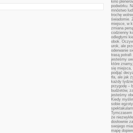
kino plener
podwórku. Na
mnóstwo lud
trochę wolnie
świadomie. Z
miejsce, w k
zmiana pers
codzienny ko
odległymi ki
obok. Oczywi
urok, ale p
oderwanie si
trasą potrafi
jesteśmy uwa
które znamy,
się miejsca,
podjąć decyz
tła, ale jak
każdy tydzie
przygodę – b
budżetów, z
jesteśmy obe
Kiedy myśli
sobie egzoty
spektakular
Tymczasem wi
że niezwykł
dosłownie z
swojego mias
mapę dopier