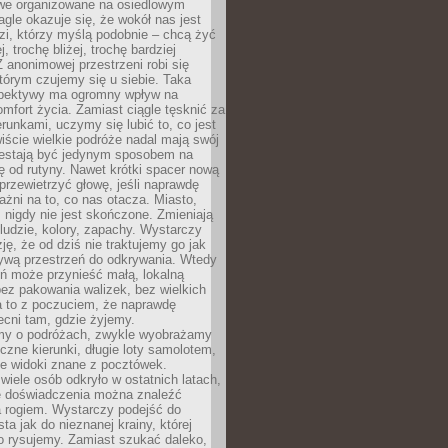
owe organizowane na osiedlowym
gle okazuje się, że wokół nas jest
zi, którzy myślą podobnie – chcą żyć
j, trochę bliżej, trochę bardziej
 anonimowej przestrzeni robi się
tórym czujemy się u siebie. Taka
pektywy ma ogromny wpływ na
mfort życia. Zamiast ciągle tęsknić za
erunkami, uczymy się lubić to, co jest
ście wielkie podróże nadal mają swój
rzestają być jedynym sposobem na
ę od rutyny. Nawet krótki spacer nową
 przewietrzyć głowę, jeśli naprawdę
żni na to, co nas otacza. Miasto,
 nigdy nie jest skończone. Zmieniają
 ludzie, kolory, zapachy. Wystarczy
ję, że od dziś nie traktujemy go jak
 żywą przestrzeń do odkrywania. Wtedy
ń może przynieść małą, lokalną
ez pakowania walizek, bez wielkich
a to z poczuciem, że naprawdę
cni tam, gdzie żyjemy.
my o podróżach, zwykle wyobrażamy
czne kierunki, długie loty samolotem,
ne widoki znane z pocztówek.
ele osób odkryło w ostatnich latach,
e doświadczenia można znaleźć
a rogiem. Wystarczy podejść do
ta jak do nieznanej krainy, której
o rysujemy. Zamiast szukać daleko,