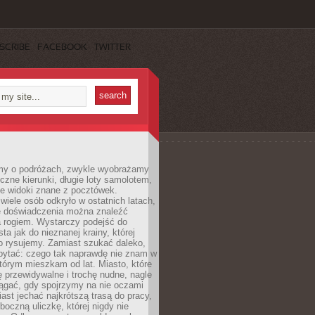
SCRIBE
FACEBOOK
TWITTER
my o podróżach, zwykle wyobrażamy
czne kierunki, długie loty samolotem,
ne widoki znane z pocztówek.
ele osób odkryło w ostatnich latach,
e doświadczenia można znaleźć
a rogiem. Wystarczy podejść do
ta jak do nieznanej krainy, której
o rysujemy. Zamiast szukać daleko,
ytać: czego tak naprawdę nie znam w
tórym mieszkam od lat. Miasto, które
 przewidywalne i trochę nudne, nagle
ągać, gdy spojrzymy na nie oczami
iast jechać najkrótszą trasą do pracy,
oczną uliczkę, której nigdy nie