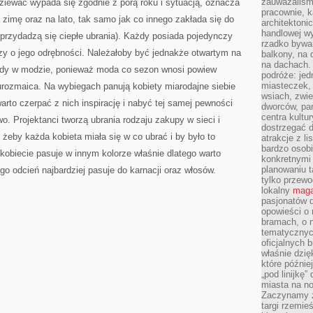
zauważaliśm
ziewać wypada się zgodnie z porą roku i sytuacją, oznacza
pracownie, k
 zimę oraz na lato, tak samo jak co innego zakłada się do
architektoni
handlowej wy
j przydadzą się ciepłe ubrania). Każdy posiada pojedynczy
rzadko bywa
czy o jego odrębności. Należałoby być jednakże otwartym na
balkony, na
na dachach. 
rendy w modzie, ponieważ moda co sezon wnosi powiew
podróże: je
miasteczek,
 urozmaica. Na wybiegach panują kobiety miarodajne siebie
wsiach, zwie
warto czerpać z nich inspirację i nabyć tej samej pewności
dworców, pa
centra kultu
wo. Projektanci tworzą ubrania rodzaju zakupy w sieci i
dostrzegać d
, żeby każda kobieta miała się w co ubrać i by było to
atrakcje z l
bardzo osobi
 kobiecie pasuje w innym kolorze właśnie dlatego warto
konkretnymi
planowaniu t
ego odcień najbardziej pasuje do karnacji oraz włosów.
tylko przewod
lokalny
maga
pasjonatów 
opowieści o
bramach, o 
tematycznyc
oficjalnych 
właśnie dzię
które późnie
„pod linijkę
miasta na n
Zaczynamy z
targi rzemie