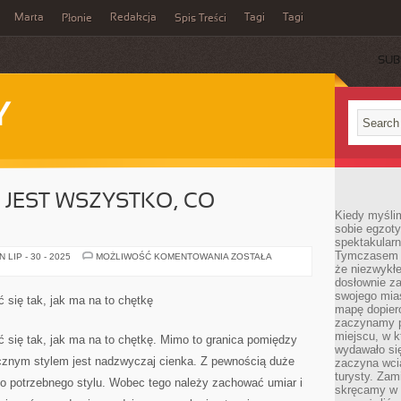
Marta
Redakcja
Tagi
Tagi
Płonie
Spis Treści
SUB
Y
 JEST WSZYSTKO, CO
Kiedy myśli
sobie egzoty
spektakular
Tymczasem wi
TERAZ
LIP - 30 - 2025
MOŻLIWOŚĆ KOMENTOWANIA
ZOSTAŁA
W
że niezwykł
MODZIE
dosłownie z
JEST
swojego mias
WSZYSTKO,
 się tak, jak ma na to chętkę
CO
mapę dopier
KREATYWNE
zaczynamy p
miejscu, w k
 się tak, jak ma na to chętkę. Mimo to granica pomiędzy
wydawało się
znym stylem jest nadzwyczaj cienka. Z pewnością duże
zaczyna wci
turysty. Zam
y do potrzebnego stylu. Wobec tego należy zachować umiar i
skręcamy w b