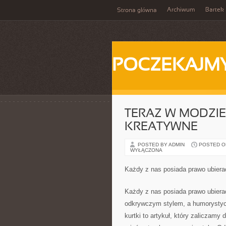
Archiwum
Bartek
Strona główna
POCZEKAJM
TERAZ W MODZIE
KREATYWNE
POSTED BY ADMIN
POSTED ON 
WYŁĄCZONA
Każdy z nas posiada prawo ubierać
Każdy z nas posiada prawo ubierać
odkrywczym stylem, a humorystyc
kurtki to artykuł, który zaliczam