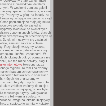
y. Odkrywamy stare szyldy, małe
amienice z niezwykłymi detalami
cznymi. W weekend zamiast galerii
bieramy spacer po dzielnicy, w której
my. Patrzymy w górę, na fasady, na
 drzewa wyrastające nie wiadomo skąd
Coraz popularniejsze stają się mikro-
dnodniowe wypady do sąsiednich
 wyprawy rowerowe po okolicznych
dzanie zapomnianych fortów, starych
rków przemysłowych przerobionych na
ry. Dzięki nim uczymy się zwalniać i
etale, zamiast zaliczać kolejne
isty. Przy okazji tworzymy własną,
stą mapę miejsc, które kojarzą się z
 emocjami, ludźmi, zapachami. W
akich lokalnych odkryć pomagają nie
niki, ale też różne serwisy, blogi i
zyn internetowy
tworzony przez
danego regionu. To tam znajdziemy
 małych kawiarniach schowanych w
niszowych festiwalach, o spacerach
h, których nie znajdziemy w
broszurach turystycznych. Często to
ki takim źródłom trafiamy do miejsc,
j wspominamy najlepiej, bo nie były
” dla masowego turysty. Odkrywanie
owo ma też wymiar społeczny.
wracać uwagę na lokalne inicjatywy,
ślnicze, sąsiedzkie wymiany książek,