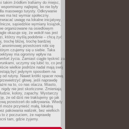
ki takim źródłom trafiamy do miejsc,
j wspominamy najlepiej, bo nie były
” dla masowego turysty. Odkrywanie
owo ma też wymiar społeczny.
wracać uwagę na lokalne inicjatywy,
ślnicze, sąsiedzkie wymiany książek,
owe organizowane na osiedlowym
gle okazuje się, że wokół nas jest
zi, którzy myślą podobnie – chcą żyć
j, trochę bliżej, trochę bardziej
 anonimowej przestrzeni robi się
tórym czujemy się u siebie. Taka
pektywy ma ogromny wpływ na
mfort życia. Zamiast ciągle tęsknić za
erunkami, uczymy się lubić to, co jest
ście wielkie podróże nadal mają swój
rzestają być jedynym sposobem na
ę od rutyny. Nawet krótki spacer nową
 przewietrzyć głowę, jeśli naprawdę
żni na to, co nas otacza. Miasto,
 nigdy nie jest skończone. Zmieniają
 ludzie, kolory, zapachy. Wystarczy
ję, że od dziś nie traktujemy go jak
 żywą przestrzeń do odkrywania. Wtedy
ń może przynieść małą, lokalną
ez pakowania walizek, bez wielkich
a to z poczuciem, że naprawdę
cni tam, gdzie żyjemy.