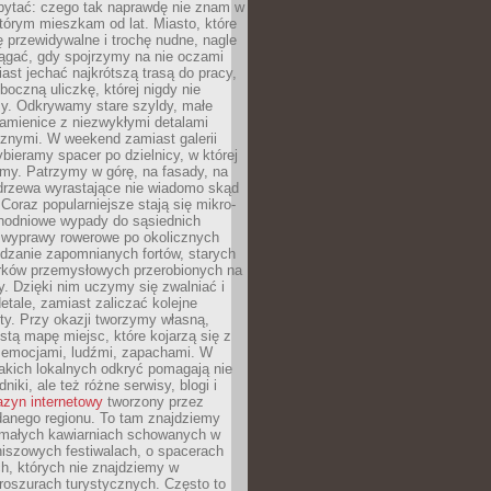
ytać: czego tak naprawdę nie znam w
tórym mieszkam od lat. Miasto, które
 przewidywalne i trochę nudne, nagle
ągać, gdy spojrzymy na nie oczami
iast jechać najkrótszą trasą do pracy,
oczną uliczkę, której nigdy nie
y. Odkrywamy stare szyldy, małe
amienice z niezwykłymi detalami
cznymi. W weekend zamiast galerii
bieramy spacer po dzielnicy, w której
my. Patrzymy w górę, na fasady, na
 drzewa wyrastające nie wiadomo skąd
Coraz popularniejsze stają się mikro-
dnodniowe wypady do sąsiednich
 wyprawy rowerowe po okolicznych
dzanie zapomnianych fortów, starych
rków przemysłowych przerobionych na
ry. Dzięki nim uczymy się zwalniać i
etale, zamiast zaliczać kolejne
isty. Przy okazji tworzymy własną,
stą mapę miejsc, które kojarzą się z
 emocjami, ludźmi, zapachami. W
akich lokalnych odkryć pomagają nie
niki, ale też różne serwisy, blogi i
zyn internetowy
tworzony przez
danego regionu. To tam znajdziemy
 małych kawiarniach schowanych w
niszowych festiwalach, o spacerach
h, których nie znajdziemy w
broszurach turystycznych. Często to