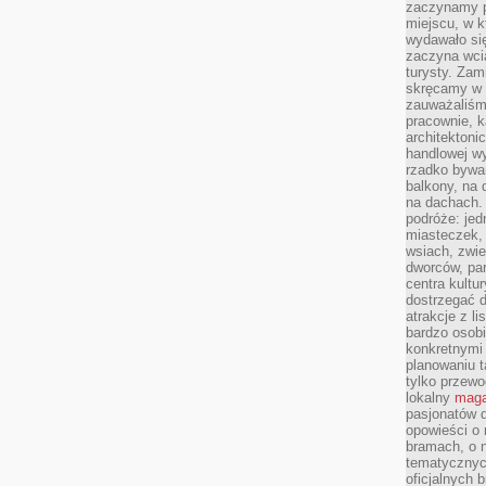
zaczynamy p
miejscu, w k
wydawało się
zaczyna wci
turysty. Zam
skręcamy w b
zauważaliśm
pracownie, k
architektoni
handlowej wy
rzadko bywa
balkony, na
na dachach. 
podróże: je
miasteczek,
wsiach, zwie
dworców, pa
centra kultu
dostrzegać d
atrakcje z l
bardzo osobi
konkretnymi
planowaniu t
tylko przewod
lokalny
maga
pasjonatów 
opowieści o
bramach, o 
tematycznyc
oficjalnych 