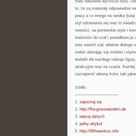
mieć naturalne wyczucie stylu. Od
to, że są materiały odpowiednie na
pracy a co innego na randkę (tuta
styl odziewania się oraz to świad
nowości, na pionierskie style i t
świeżości do szaf i prawidłowo je
oraz swoich ciał, właśnie dlatego 
siebie ubierając się modnie i stylo
dodatki dla każdego rodzaju figury
atrakcyjne oraz na czasie. Każdej
zaznajomić własny kolor, taki jaki
źródło:
———————————
1.
zapoznaj się
2.
http://ffw-grosswendern.de
3.
więcej danych
4.
pełny artykuł
5.
http://fifthwardcoc.info