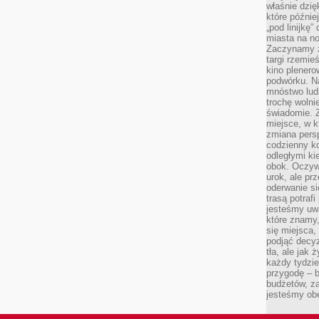
właśnie dzię
które późnie
„pod linijkę
miasta na n
Zaczynamy z
targi rzemie
kino plener
podwórku. Na
mnóstwo lud
trochę wolnie
świadomie. Z
miejsce, w k
zmiana pers
codzienny ko
odległymi ki
obok. Oczywi
urok, ale p
oderwanie si
trasą potrafi
jesteśmy uwa
które znamy,
się miejsca,
podjąć decyz
tła, ale jak
każdy tydzie
przygodę – b
budżetów, z
jesteśmy obe