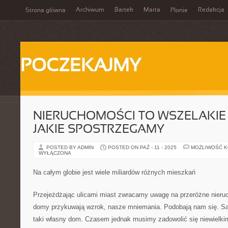
Archiwum
Bartek
Marta
Redakcja
Strona główna
Płonie
POCZEKAJMY
NIERUCHOMOŚCI TO WSZELAKIE
JAKIE SPOSTRZEGAMY
POSTED BY ADMIN
POSTED ON PAŹ - 11 - 2025
MOŻLIWOŚĆ 
WYŁĄCZONA
Na całym globie jest wiele miliardów różnych mieszkań
Przejeżdżając ulicami miast zwracamy uwagę na przeróżne nieru
domy przykuwają wzrok, nasze mniemania. Podobają nam się. S
taki własny dom. Czasem jednak musimy zadowolić się niewielk