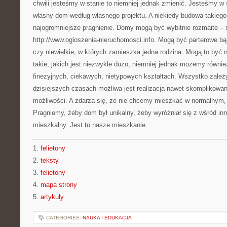
chwili jesteśmy w stanie to niemniej jednak zmienić. Jesteśmy 
własny dom według własnego projektu. A niekiedy budowa takieg
najogromniejsze pragnienie. Domy mogą być wybitnie rozmaite –
http://www.ogloszenia-nieruchomosci.info. Mogą być parterowe bą
czy niewielkie, w których zamieszka jedna rodzina. Mogą to być 
takie, jakich jest niezwykle dużo, niemniej jednak możemy równ
finezyjnych, ciekawych, nietypowych kształtach. Wszystko zale
dzisiejszych czasach możliwa jest realizacja nawet skomplikow
możliwości. A zdarza się, ze nie chcemy mieszkać w normalnym,
Pragniemy, żeby dom był unikalny, żeby wyróżniał się z wśród in
mieszkalny. Jest to nasze mieszkanie.
1.
felietony
2.
teksty
3.
felietony
4.
mapa strony
5.
artykuly
CATEGORIES:
NAUKA I EDUKACJA