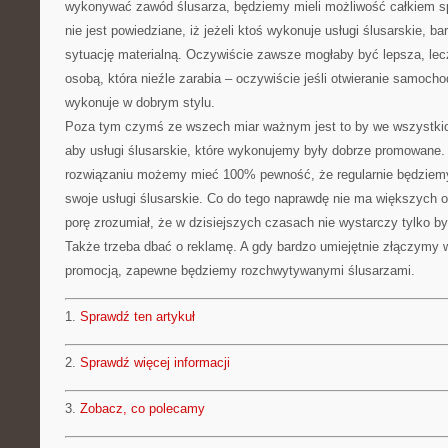
wykonywać zawód ślusarza, będziemy mieli możliwość całkiem s
nie jest powiedziane, iż jeżeli ktoś wykonuje usługi ślusarskie, b
sytuację materialną. Oczywiście zawsze mogłaby być lepsza, lecz
osobą, która nieźle zarabia – oczywiście jeśli otwieranie samoch
wykonuje w dobrym stylu.
Poza tym czymś ze wszech miar ważnym jest to by we wszystkic
aby usługi ślusarskie, które wykonujemy były dobrze promowane.
rozwiązaniu możemy mieć 100% pewność, że regularnie będziemy
swoje usługi ślusarskie. Co do tego naprawdę nie ma większych ob
porę zrozumiał, że w dzisiejszych czasach nie wystarczy tylko 
Także trzeba dbać o reklamę. A gdy bardzo umiejętnie złączymy 
promocją, zapewne będziemy rozchwytywanymi ślusarzami.
1.
Sprawdź ten artykuł
2.
Sprawdź więcej informacji
3.
Zobacz, co polecamy