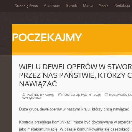
Archiwum
Bartek
Marta
Redakcja
Strona główna
Płonie
POCZEKAJMY
WIELU DEWELOPERÓW W STWO
PRZEZ NAS PAŃSTWIE, KTÓRZY 
NAWIĄZAĆ
POSTED BY ADMIN
POSTED ON PAŹ - 9 - 2025
MOŻLIWOŚĆ K
WYŁĄCZONA
Duża grupa deweloperów w naszym kraju, którzy chcą nawiązać
Kontrola przebiegu komunikacji może być dokonywana w przeróżn
jako metakomunikację. W czasie komunikowania się częstokroć is