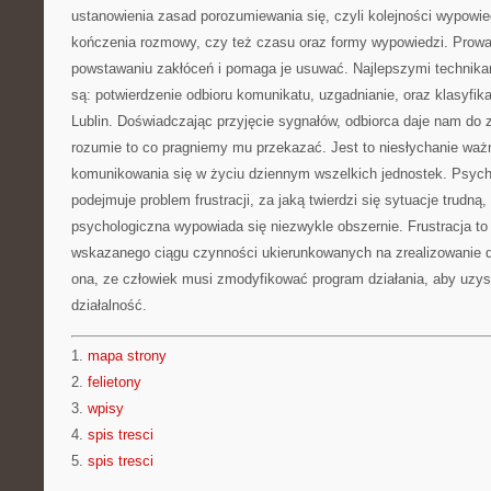
ustanowienia zasad porozumiewania się, czyli kolejności wypowi
kończenia rozmowy, czy też czasu oraz formy wypowiedzi. Prowa
powstawaniu zakłóceń i pomaga je usuwać. Najlepszymi technika
są: potwierdzenie odbioru komunikatu, uzgadnianie, oraz klasyfik
Lublin. Doświadczając przyjęcie sygnałów, odbiorca daje nam do z
rozumie to co pragniemy mu przekazać. Jest to niesłychanie waż
komunikowania się w życiu dziennym wszelkich jednostek. Psych
podejmuje problem frustracji, za jaką twierdzi się sytuacje trudną, 
psychologiczna wypowiada się niezwykle obszernie. Frustracja to
wskazanego ciągu czynności ukierunkowanych na zrealizowanie 
ona, ze człowiek musi zmodyfikować program działania, aby uzy
działalność.
1.
mapa strony
2.
felietony
3.
wpisy
4.
spis tresci
5.
spis tresci