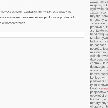
zaczynamy p
miejscu, w k
wydawało się
z nowoczesnymi rozwiązaniami w zakresie pracy na
zaczyna wci
turysty. Zam
sze opinie — może macie swoje ulubione produkty lub
skręcamy w b
ać w komentarzach
zauważaliśm
pracownie, k
architektoni
handlowej wy
rzadko bywa
balkony, na
na dachach. 
podróże: je
miasteczek,
wsiach, zwie
dworców, pa
centra kultu
dostrzegać d
atrakcje z l
bardzo osobi
konkretnymi
planowaniu t
tylko przewod
lokalny
maga
pasjonatów 
opowieści o
bramach, o 
tematycznyc
oficjalnych 