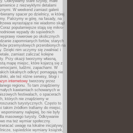
y. Odkrywamy stare szyldy, małe
amienice z niezwykłymi detalami
cznymi. W weekend zamiast galerii
bieramy spacer po dzielnicy, w której
my. Patrzymy w górę, na fasady, na
 drzewa wyrastające nie wiadomo skąd
Coraz popularniejsze stają się mikro-
dnodniowe wypady do sąsiednich
 wyprawy rowerowe po okolicznych
dzanie zapomnianych fortów, starych
rków przemysłowych przerobionych na
ry. Dzięki nim uczymy się zwalniać i
etale, zamiast zaliczać kolejne
isty. Przy okazji tworzymy własną,
stą mapę miejsc, które kojarzą się z
 emocjami, ludźmi, zapachami. W
akich lokalnych odkryć pomagają nie
niki, ale też różne serwisy, blogi i
zyn internetowy
tworzony przez
danego regionu. To tam znajdziemy
 małych kawiarniach schowanych w
niszowych festiwalach, o spacerach
h, których nie znajdziemy w
broszurach turystycznych. Często to
ki takim źródłom trafiamy do miejsc,
j wspominamy najlepiej, bo nie były
” dla masowego turysty. Odkrywanie
owo ma też wymiar społeczny.
wracać uwagę na lokalne inicjatywy,
ślnicze, sąsiedzkie wymiany książek,