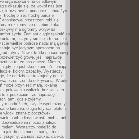
owe organizowane na osiedlowym
gle okazuje się, że wokół nas jest
zi, którzy myślą podobnie – chcą żyć
j, trochę bliżej, trochę bardziej
 anonimowej przestrzeni robi się
tórym czujemy się u siebie. Taka
pektywy ma ogromny wpływ na
mfort życia. Zamiast ciągle tęsknić za
erunkami, uczymy się lubić to, co jest
ście wielkie podróże nadal mają swój
rzestają być jedynym sposobem na
ę od rutyny. Nawet krótki spacer nową
 przewietrzyć głowę, jeśli naprawdę
żni na to, co nas otacza. Miasto,
 nigdy nie jest skończone. Zmieniają
 ludzie, kolory, zapachy. Wystarczy
ję, że od dziś nie traktujemy go jak
 żywą przestrzeń do odkrywania. Wtedy
ń może przynieść małą, lokalną
ez pakowania walizek, bez wielkich
a to z poczuciem, że naprawdę
cni tam, gdzie żyjemy.
my o podróżach, zwykle wyobrażamy
czne kierunki, długie loty samolotem,
ne widoki znane z pocztówek.
ele osób odkryło w ostatnich latach,
e doświadczenia można znaleźć
a rogiem. Wystarczy podejść do
ta jak do nieznanej krainy, której
o rysujemy. Zamiast szukać daleko,