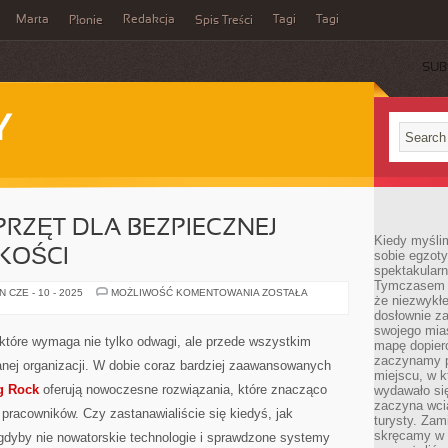
Marta
Redakcja
Tagi
Tagi
Płonie
Spis Treści
SUB
Y
PRZĘT DLA BEZPIECZNEJ
Kiedy myśli
KOŚCI
sobie egzoty
spektakular
Tymczasem wi
SINGING
 CZE - 10 - 2025
MOŻLIWOŚĆ KOMENTOWANIA
ZOSTAŁA
że niezwykł
ROCK:
SPRZĘT
dosłownie z
DLA
swojego mias
BEZPIECZNEJ
które wymaga nie tylko odwagi, ale przede wszystkim
mapę dopier
PRACY
NA
zaczynamy p
anej organizacji. W dobie coraz bardziej zaawansowanych
WYSOKOŚCI
miejscu, w k
g Rock
oferują nowoczesne rozwiązania, które znacząco
wydawało się
zaczyna wci
racowników. Czy zastanawialiście się kiedyś, jak
turysty. Zam
skręcamy w b
gdyby nie nowatorskie technologie i sprawdzone systemy