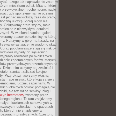
ytać: czego tak naprawdę nie znam w
tórym mieszkam od lat. Miasto, które
 przewidywalne i trochę nudne, nagle
ągać, gdy spojrzymy na nie oczami
iast jechać najkrótszą trasą do pracy,
oczną uliczkę, której nigdy nie
y. Odkrywamy stare szyldy, małe
amienice z niezwykłymi detalami
cznymi. W weekend zamiast galerii
bieramy spacer po dzielnicy, w której
my. Patrzymy w górę, na fasady, na
 drzewa wyrastające nie wiadomo skąd
Coraz popularniejsze stają się mikro-
dnodniowe wypady do sąsiednich
 wyprawy rowerowe po okolicznych
dzanie zapomnianych fortów, starych
rków przemysłowych przerobionych na
ry. Dzięki nim uczymy się zwalniać i
etale, zamiast zaliczać kolejne
isty. Przy okazji tworzymy własną,
stą mapę miejsc, które kojarzą się z
 emocjami, ludźmi, zapachami. W
akich lokalnych odkryć pomagają nie
niki, ale też różne serwisy, blogi i
zyn internetowy
tworzony przez
danego regionu. To tam znajdziemy
 małych kawiarniach schowanych w
niszowych festiwalach, o spacerach
h, których nie znajdziemy w
broszurach turystycznych. Często to