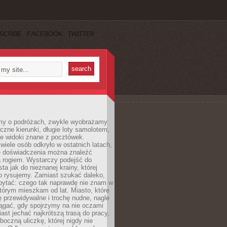
SCRIBE
FACEBOOK
TWITTER
my o podróżach, zwykle wyobrażamy
czne kierunki, długie loty samolotem,
ne widoki znane z pocztówek.
ele osób odkryło w ostatnich latach,
e doświadczenia można znaleźć
a rogiem. Wystarczy podejść do
ta jak do nieznanej krainy, której
o rysujemy. Zamiast szukać daleko,
ytać: czego tak naprawdę nie znam w
tórym mieszkam od lat. Miasto, które
 przewidywalne i trochę nudne, nagle
ągać, gdy spojrzymy na nie oczami
iast jechać najkrótszą trasą do pracy,
oczną uliczkę, której nigdy nie