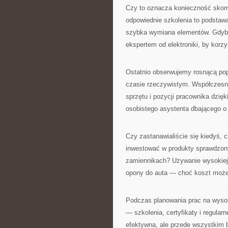
Czy to oznacza konieczność skom
odpowiednie szkolenia to podstawa
szybka wymiana elementów. Gdyby
ekspertem od elektroniki, by korz
Ostatnio obserwujemy rosnącą po
czasie rzeczywistym. Współczesne
sprzętu i pozycji pracownika dzię
osobistego asystenta dbającego o
Czy zastanawialiście się kiedyś, 
inwestować w produkty sprawdzon
zamiennikach? Używanie wysokiej k
opony do auta — choć koszt może 
Podczas planowania prac na wysok
— szkolenia, certyfikaty i regular
efektywna, ale przede wszystkim 