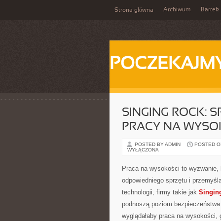
Archiwum
Bartek
Strona główna
POCZEKAJM
SINGING ROCK: S
PRACY NA WYSO
POSTED BY ADMIN
POSTED ON
WYŁĄCZONA
Praca na wysokości to wyzwanie, 
odpowiedniego sprzętu i przemyśl
technologii, firmy takie jak
Singin
podnoszą poziom bezpieczeństwa p
wyglądałaby praca na wysokości, 