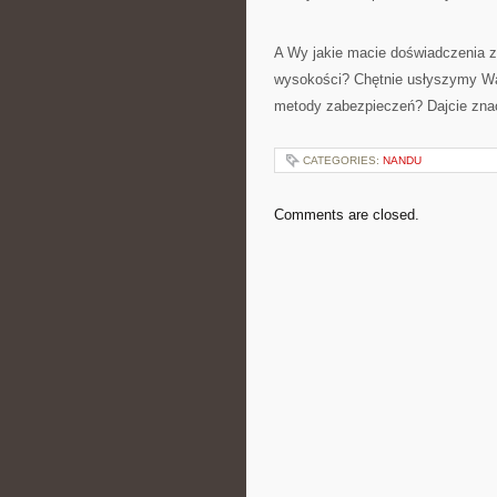
A Wy jakie macie doświadczenia 
wysokości? Chętnie usłyszymy Wa
metody zabezpieczeń? Dajcie zn
CATEGORIES:
NANDU
Comments are closed.