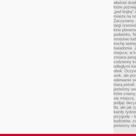
właśnie dzię
które późnie
„pod linijkę
miasta na n
Zaczynamy z
targi rzemie
kino plener
podwórku. Na
mnóstwo lud
trochę wolnie
świadomie. Z
miejsce, w k
zmiana pers
codzienny ko
odległymi ki
obok. Oczywi
urok, ale p
oderwanie si
trasą potrafi
jesteśmy uwa
które znamy,
się miejsca,
podjąć decyz
tła, ale jak
każdy tydzie
przygodę – b
budżetów, z
jesteśmy obe