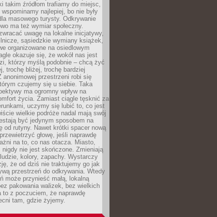
ki takim źródłom trafiamy do miejsc,
j wspominamy najlepiej, bo nie były
” dla masowego turysty. Odkrywanie
owo ma też wymiar społeczny.
wracać uwagę na lokalne inicjatywy,
ślnicze, sąsiedzkie wymiany książek,
owe organizowane na osiedlowym
gle okazuje się, że wokół nas jest
zi, którzy myślą podobnie – chcą żyć
j, trochę bliżej, trochę bardziej
 anonimowej przestrzeni robi się
tórym czujemy się u siebie. Taka
pektywy ma ogromny wpływ na
mfort życia. Zamiast ciągle tęsknić za
erunkami, uczymy się lubić to, co jest
ście wielkie podróże nadal mają swój
rzestają być jedynym sposobem na
ę od rutyny. Nawet krótki spacer nową
 przewietrzyć głowę, jeśli naprawdę
żni na to, co nas otacza. Miasto,
 nigdy nie jest skończone. Zmieniają
 ludzie, kolory, zapachy. Wystarczy
ję, że od dziś nie traktujemy go jak
 żywą przestrzeń do odkrywania. Wtedy
ń może przynieść małą, lokalną
ez pakowania walizek, bez wielkich
a to z poczuciem, że naprawdę
cni tam, gdzie żyjemy.