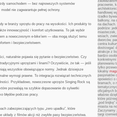
zauważaliśm
 jazdy samochodem — bez najnowszych systemów
pracownie, k
architektoni
 model nie zagwarantuje pełnej ochrony.
handlowej wy
rzadko bywa
balkony, na
dy w branży sprzętu do pracy na wysokości. Ich produkty to
na dachach. 
podróże: je
także innowacyjność i komfort użytkowania. To jak wybór
miasteczek,
wsiach, zwie
rem a nowoczesnym e-bike’iem — oba mogą służyć temu
dworców, pa
mfortem i bezpieczeństwem.
centra kultu
dostrzegać d
atrakcje z l
bardzo osobi
i, naturalnie pojawia się pytanie o bezpieczeństwo. Czy
konkretnymi
radycyjnymi uprzężami i linami? Oczywiście, że tak — jeśli
planowaniu t
tylko przewod
łniają wszystkie obowiązujące normy. Jednak dzisiejsze
lokalny
maga
pasjonatów 
nimalne wymogi prawne. To integracja rozwiązań technicznych
opowieści o
lności. Przykładowo, nowoczesne uprzęże Singing Rock są
bramach, o 
tematycznyc
które pozwalają na szybkie dopasowanie do sylwetki
oficjalnych 
yko błędów podczas pracy.
właśnie dzię
które późnie
„pod linijkę
miasta na n
ach zabezpieczających typu „zero upadku”, które
Zaczynamy z
targi rzemie
e układy z filmów akcji niż zwykłe pasy bezpieczeństwa.