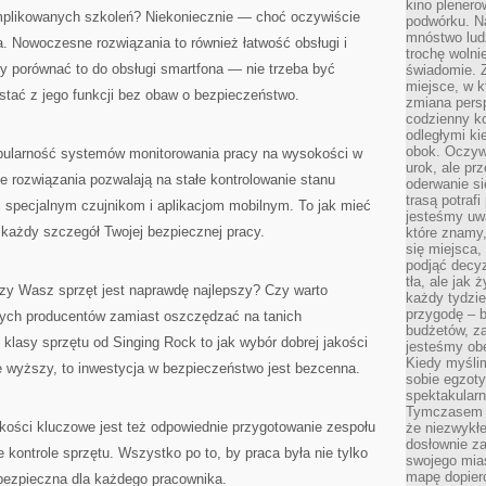
kino plener
plikowanych szkoleń? Niekoniecznie — choć oczywiście
podwórku. Na
mnóstwo lud
. Nowoczesne rozwiązania to również łatwość obsługi i
trochę wolnie
 porównać to do obsługi smartfona — nie trzeba być
świadomie. Z
miejsce, w k
ystać z jego funkcji bez obaw o bezpieczeństwo.
zmiana pers
codzienny ko
odległymi ki
obok. Oczywi
pularność systemów monitorowania pracy na wysokości w
urok, ale p
 rozwiązania pozwalają na stałe kontrolowanie stanu
oderwanie si
trasą potrafi
ki specjalnym czujnikom i aplikacjom mobilnym. To jak mieć
jesteśmy uwa
 każdy szczegół Twojej bezpiecznej pracy.
które znamy,
się miejsca,
podjąć decyz
tła, ale jak
czy Wasz sprzęt jest naprawdę najlepszy? Czy warto
każdy tydzie
przygodę – b
ych producentów zamiast oszczędzać na tanich
budżetów, z
lasy sprzętu od Singing Rock to jak wybór dobrej jakości
jesteśmy obe
Kiedy myśli
wyższy, to inwestycja w bezpieczeństwo jest bezcenna.
sobie egzoty
spektakular
Tymczasem wi
ości kluczowe jest też odpowiednie przygotowanie zespołu
że niezwykł
dosłownie z
ne kontrole sprzętu. Wszystko po to, by praca była nie tylko
swojego mias
mapę dopier
bezpieczna dla każdego pracownika.