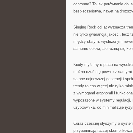
ochronne? To jak porównanie do
bezpieczeństwa, nawet najdroższy
Singing Rock od lat wyznacza tren
nie tylko gwarancja jakości, lecz 
między starym, wysłużonym rowe
samemu celowi, ale różnią się ko
Kiedy myślimy o praca na wysokośc
można czuć się pewnie z samymi t
są one najnowszej generacji i spe
trendy to coś więcej niż tylko mi
z wymogami ergonomii i funkcjona
wyposażone w systemy regulacji, 
użytkownika, co minimalizuje ryz
Coraz częściej słyszymy o system
przypominają raczej skomplikowan