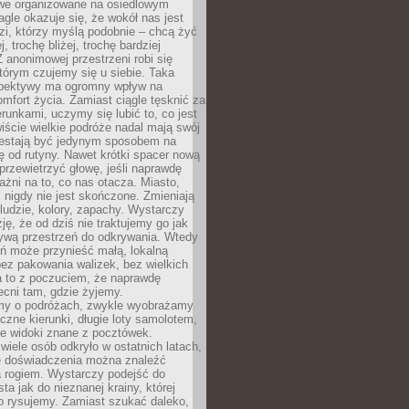
owe organizowane na osiedlowym
gle okazuje się, że wokół nas jest
zi, którzy myślą podobnie – chcą żyć
j, trochę bliżej, trochę bardziej
 anonimowej przestrzeni robi się
tórym czujemy się u siebie. Taka
pektywy ma ogromny wpływ na
mfort życia. Zamiast ciągle tęsknić za
erunkami, uczymy się lubić to, co jest
ście wielkie podróże nadal mają swój
rzestają być jedynym sposobem na
ę od rutyny. Nawet krótki spacer nową
 przewietrzyć głowę, jeśli naprawdę
żni na to, co nas otacza. Miasto,
 nigdy nie jest skończone. Zmieniają
 ludzie, kolory, zapachy. Wystarczy
ję, że od dziś nie traktujemy go jak
 żywą przestrzeń do odkrywania. Wtedy
ń może przynieść małą, lokalną
ez pakowania walizek, bez wielkich
a to z poczuciem, że naprawdę
cni tam, gdzie żyjemy.
my o podróżach, zwykle wyobrażamy
czne kierunki, długie loty samolotem,
ne widoki znane z pocztówek.
ele osób odkryło w ostatnich latach,
e doświadczenia można znaleźć
a rogiem. Wystarczy podejść do
ta jak do nieznanej krainy, której
o rysujemy. Zamiast szukać daleko,