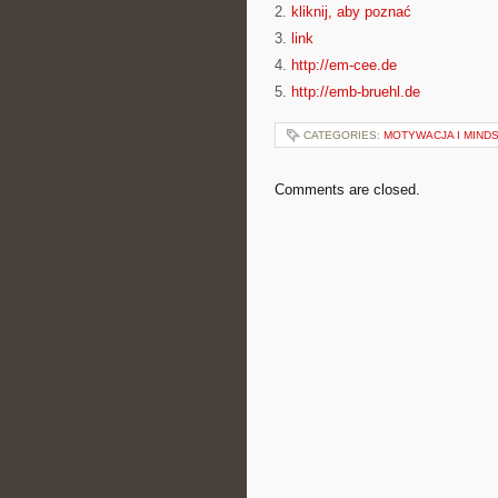
2.
kliknij, aby poznać
3.
link
4.
http://em-cee.de
5.
http://emb-bruehl.de
CATEGORIES:
MOTYWACJA I MIND
Comments are closed.