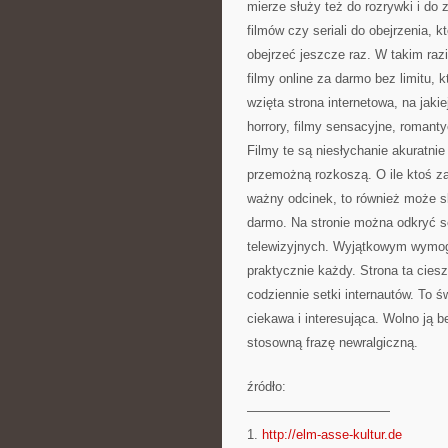
mierze służy też do rozrywki i do 
filmów czy seriali do obejrzenia, k
obejrzeć jeszcze raz. W takim razi
filmy online za darmo bez limitu, 
wzięta strona internetowa, na jak
horrory, filmy sensacyjne, romant
Filmy te są niesłychanie akuratnie
przemożną rozkoszą. O ile ktoś zaś
ważny odcinek, to również może sko
darmo. Na stronie można odkryć ser
telewizyjnych. Wyjątkowym wymogi
praktycznie każdy. Strona ta cies
codziennie setki internautów. To 
ciekawa i interesująca. Wolno j
stosowną frazę newralgiczną.
źródło:
———————————
1.
http://elm-asse-kultur.de