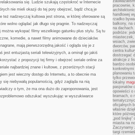
zauważaliśm
zrelaksowania się. Ludzie szukają częstokroć w Internecie
pracownie, k
tórych nie mieli okazji do tej pory obejrzeć, bądź chcą je
architektoni
handlowej wy
e też nadzwyczaj kultowa jest strona, w której oferowane są
rzadko bywa
balkony, na
które wolno oglądać jak długo się pragnie. To nadzwyczaj
na dachach. 
iej można wykopać filmy wszelkiego gatunku plus stylu. Są tu
podróże: je
miasteczek,
yczne, komedie, a nawet filmy animowane do dzieciaków.
wsiach, zwie
 nagrane, mają pierwszorzędną jakość i ogląda się je z
dworców, pa
centra kultu
 jest entuzjastą seriali telewizyjnych, a ominął go jakiś
dostrzegać d
atrakcje z l
rzystać z propozycji tej firmy i obejrzeć seriale online za
bardzo osobi
iale najbardziej znane i kultowe, z przeróżnych stacji
konkretnymi
planowaniu t
em jest wieczny dostęp do Internetu, a to obecnie ma
tylko przewod
zy się niebywałą popularnością, gdyż zagląda na nią
lokalny
maga
pasjonatów 
świadczy o tym, że ma ona dużo do zaproponowania, jest
opowieści o
bramach, o 
ą bezproblemowo odszukać wyszukując w wyszukiwarce
tematycznyc
oficjalnych 
właśnie dzię
które późnie
„pod linijkę
miasta na n
Zaczynamy z
targi rzemie