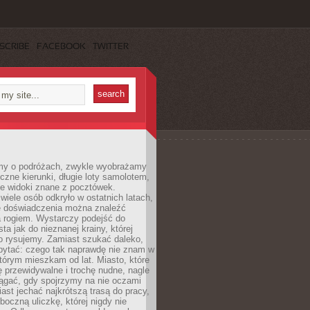
SCRIBE
FACEBOOK
TWITTER
my o podróżach, zwykle wyobrażamy
czne kierunki, długie loty samolotem,
ne widoki znane z pocztówek.
ele osób odkryło w ostatnich latach,
e doświadczenia można znaleźć
a rogiem. Wystarczy podejść do
ta jak do nieznanej krainy, której
o rysujemy. Zamiast szukać daleko,
ytać: czego tak naprawdę nie znam w
tórym mieszkam od lat. Miasto, które
 przewidywalne i trochę nudne, nagle
ągać, gdy spojrzymy na nie oczami
iast jechać najkrótszą trasą do pracy,
oczną uliczkę, której nigdy nie