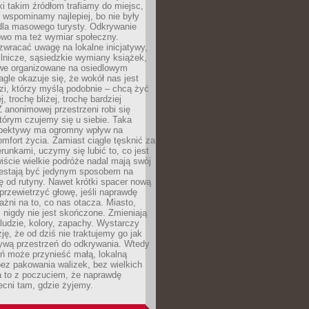
ki takim źródłom trafiamy do miejsc,
j wspominamy najlepiej, bo nie były
” dla masowego turysty. Odkrywanie
owo ma też wymiar społeczny.
wracać uwagę na lokalne inicjatywy,
ślnicze, sąsiedzkie wymiany książek,
owe organizowane na osiedlowym
gle okazuje się, że wokół nas jest
zi, którzy myślą podobnie – chcą żyć
j, trochę bliżej, trochę bardziej
 anonimowej przestrzeni robi się
tórym czujemy się u siebie. Taka
pektywy ma ogromny wpływ na
mfort życia. Zamiast ciągle tęsknić za
erunkami, uczymy się lubić to, co jest
ście wielkie podróże nadal mają swój
rzestają być jedynym sposobem na
ę od rutyny. Nawet krótki spacer nową
 przewietrzyć głowę, jeśli naprawdę
żni na to, co nas otacza. Miasto,
 nigdy nie jest skończone. Zmieniają
 ludzie, kolory, zapachy. Wystarczy
ję, że od dziś nie traktujemy go jak
 żywą przestrzeń do odkrywania. Wtedy
ń może przynieść małą, lokalną
ez pakowania walizek, bez wielkich
a to z poczuciem, że naprawdę
cni tam, gdzie żyjemy.