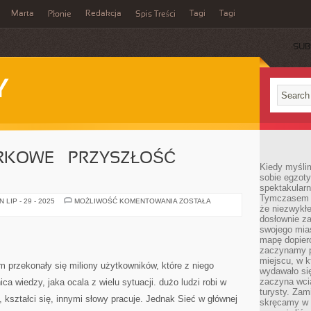
Marta
Redakcja
Tagi
Tagi
Płonie
Spis Treści
SUB
Y
RKOWE – PRZYSZŁOŚĆ
Kiedy myśli
sobie egzoty
spektakular
Tymczasem wi
GRY
LIP - 29 - 2025
MOŻLIWOŚĆ KOMENTOWANIA
ZOSTAŁA
że niezwykł
PRZEGLĄDARKOWE
–
dosłownie z
PRZYSZŁOŚĆ
swojego mias
ROZRYWKI?
mapę dopier
zaczynamy p
miejscu, w k
 przekonały się miliony użytkowników, które z niego
wydawało się
zaczyna wci
a wiedzy, jaka ocala z wielu sytuacji. dużo ludzi robi w
turysty. Zam
 kształci się, innymi słowy pracuje. Jednak Sieć w głównej
skręcamy w b