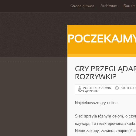
Archiwum
Bartek
Strona główna
POCZEKAJM
GRY PRZEGLĄDA
ROZRYWKI?
POSTED BY ADMIN
POSTED ON 
WYŁĄCZONA
Najciekawsze gry online
Sieć sprzyja różnym celom, o czym
używają. To nieskrępowana skarbnic
Necie zakupy, zawiera znajomości,