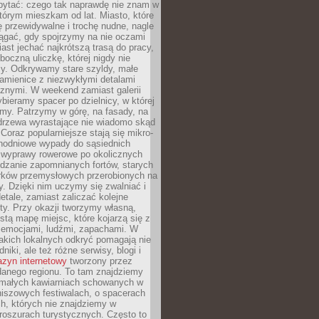
ytać: czego tak naprawdę nie znam w
tórym mieszkam od lat. Miasto, które
 przewidywalne i trochę nudne, nagle
ągać, gdy spojrzymy na nie oczami
iast jechać najkrótszą trasą do pracy,
oczną uliczkę, której nigdy nie
y. Odkrywamy stare szyldy, małe
amienice z niezwykłymi detalami
cznymi. W weekend zamiast galerii
bieramy spacer po dzielnicy, w której
my. Patrzymy w górę, na fasady, na
 drzewa wyrastające nie wiadomo skąd
Coraz popularniejsze stają się mikro-
dnodniowe wypady do sąsiednich
 wyprawy rowerowe po okolicznych
dzanie zapomnianych fortów, starych
rków przemysłowych przerobionych na
ry. Dzięki nim uczymy się zwalniać i
etale, zamiast zaliczać kolejne
isty. Przy okazji tworzymy własną,
stą mapę miejsc, które kojarzą się z
 emocjami, ludźmi, zapachami. W
akich lokalnych odkryć pomagają nie
niki, ale też różne serwisy, blogi i
zyn internetowy
tworzony przez
danego regionu. To tam znajdziemy
 małych kawiarniach schowanych w
niszowych festiwalach, o spacerach
h, których nie znajdziemy w
broszurach turystycznych. Często to