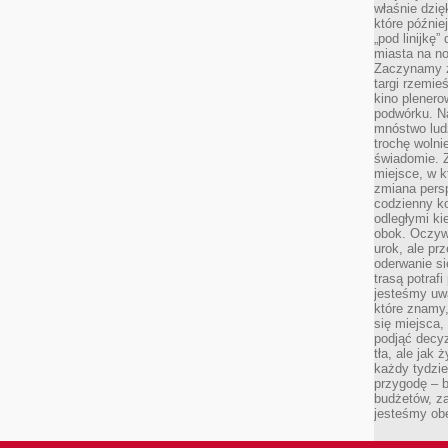
właśnie dzię
które późnie
„pod linijkę
miasta na n
Zaczynamy z
targi rzemie
kino plener
podwórku. Na
mnóstwo lud
trochę wolnie
świadomie. Z
miejsce, w k
zmiana pers
codzienny ko
odległymi ki
obok. Oczywi
urok, ale p
oderwanie si
trasą potrafi
jesteśmy uwa
które znamy,
się miejsca,
podjąć decyz
tła, ale jak
każdy tydzie
przygodę – b
budżetów, z
jesteśmy obe