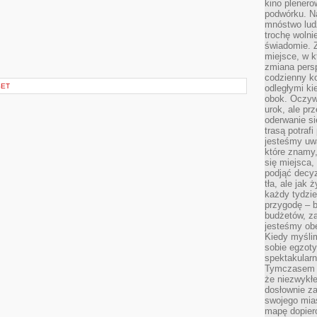
kino plener
podwórku. Na
mnóstwo lud
trochę wolnie
świadomie. Z
miejsce, w k
zmiana pers
codzienny ko
SET
odległymi ki
obok. Oczywi
urok, ale p
oderwanie si
trasą potrafi
jesteśmy uwa
które znamy,
się miejsca,
podjąć decyz
tła, ale jak
każdy tydzie
przygodę – b
budżetów, z
jesteśmy obe
Kiedy myśli
sobie egzoty
spektakular
Tymczasem wi
że niezwykł
dosłownie z
swojego mias
mapę dopier