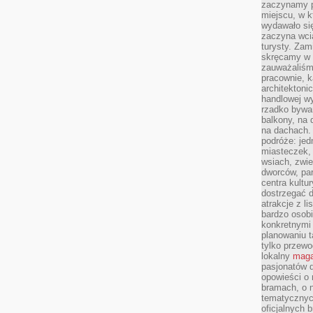
zaczynamy p
miejscu, w k
wydawało się
zaczyna wci
turysty. Zam
skręcamy w b
zauważaliśm
pracownie, k
architektoni
handlowej wy
rzadko bywa
balkony, na
na dachach. 
podróże: je
miasteczek,
wsiach, zwie
dworców, pa
centra kultu
dostrzegać d
atrakcje z l
bardzo osobi
konkretnymi
planowaniu t
tylko przewod
lokalny
maga
pasjonatów 
opowieści o
bramach, o 
tematycznyc
oficjalnych 