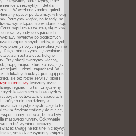
y. Odkrywamy stare szyldy, małe
amienice z niezwykłymi detalami
cznymi. W weekend zamiast galerii
bieramy spacer po dzielnicy, w której
my. Patrzymy w górę, na fasady, na
 drzewa wyrastające nie wiadomo skąd
Coraz popularniejsze stają się mikro-
dnodniowe wypady do sąsiednich
 wyprawy rowerowe po okolicznych
dzanie zapomnianych fortów, starych
rków przemysłowych przerobionych na
ry. Dzięki nim uczymy się zwalniać i
etale, zamiast zaliczać kolejne
isty. Przy okazji tworzymy własną,
stą mapę miejsc, które kojarzą się z
 emocjami, ludźmi, zapachami. W
akich lokalnych odkryć pomagają nie
niki, ale też różne serwisy, blogi i
zyn internetowy
tworzony przez
danego regionu. To tam znajdziemy
 małych kawiarniach schowanych w
niszowych festiwalach, o spacerach
h, których nie znajdziemy w
broszurach turystycznych. Często to
ki takim źródłom trafiamy do miejsc,
j wspominamy najlepiej, bo nie były
” dla masowego turysty. Odkrywanie
owo ma też wymiar społeczny.
wracać uwagę na lokalne inicjatywy,
ślnicze, sąsiedzkie wymiany książek,