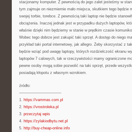
stacjonarny komputer. Z pewnością do jego zalet jesteśmy w stan
tym zajmuje on niezmiernie mało miejsca, skutkiem tego będzie 
swojej torbie, torebce. Z pewnością taki laptop nie będzie stanowi
obciążenia. Inaczej jednak jest w przypadku dużych laptopów, któ
właśnie dzięki nim będziemy w stanie w prędkim czasie komuniko
Wobec tego dobrze jest zakupić taki sprzęt. A dostęp do niego m
przykład taki portal internetowy, jak allegro. Żeby skorzystać z tak
będzie wziąć pod uwagę laptopy, których rozdzielczość ekranu w
laptopów 7 calowych, tak w rzeczywistości mamy ograniczone m
pewne osoby mogą sobie pozwolić na taki sprzęt, przede wszystk
posiadają kłopotu z własnym wzrokiem.
źródło:
———————————
1.
https://vammas.com.pl
2.
https://vrostroleka.pl
3.
przeczytaj wpis
4.
https://zylakiodbytu.net.pl
5.
http://buy-cheap-online.info