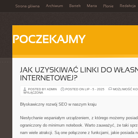
Archiwum
Bartek
Marta
Redakcja
Strona główna
Płonie
POCZEKAJMY
JAK UZYSKIWAĆ LINKI DO WŁAS
INTERNETOWEJ?
POSTED BY ADMIN
POSTED ON LIP - 5 - 2025
MOŻLIWOŚĆ K
WYŁĄCZONA
Błyskawiczny rozwój SEO w naszym kraju
Niesłychanie wspaniałym urządzeniem, z którego możemy posiada
ograniczony do minimum notebook. Warto zauważyć, że taki spr
nam wiele atrakcji. Są one połączone z funkcjami, jakie posiada 