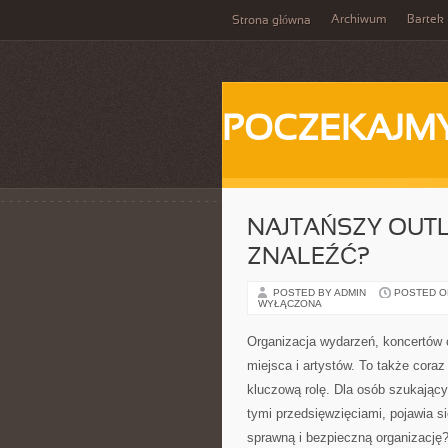
Archiwum
Bartek
Strona główna
POCZEKAJM
NAJTAŃSZY OUTL
ZNALEŹĆ?
POSTED BY ADMIN
POSTED ON
WYŁĄCZONA
Organizacja wydarzeń, koncertów c
miejsca i artystów. To także cora
kluczową rolę. Dla osób szukając
tymi przedsięwzięciami, pojawia si
sprawną i bezpieczną organizację?