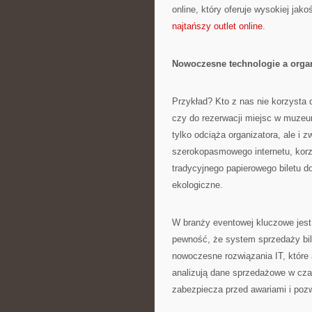
online, który oferuje wysokiej jak
najtańszy outlet online
.
Nowoczesne technologie a organ
Przykład? Kto z nas nie korzysta 
czy do rezerwacji miejsc w muzeum
tylko odciąża organizatora, ale i
szerokopasmowego internetu, korzy
tradycyjnego papierowego biletu do 
ekologiczne.
W branży eventowej kluczowe jest
pewność, że system sprzedaży bil
nowoczesne rozwiązania IT, które 
analizują dane sprzedażowe w cza
zabezpiecza przed awariami i poz