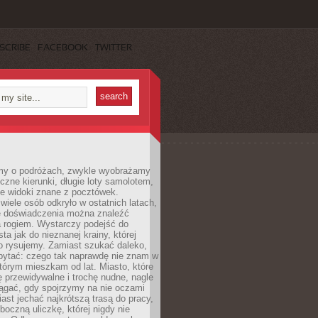
SCRIBE
FACEBOOK
TWITTER
my o podróżach, zwykle wyobrażamy
czne kierunki, długie loty samolotem,
ne widoki znane z pocztówek.
ele osób odkryło w ostatnich latach,
e doświadczenia można znaleźć
a rogiem. Wystarczy podejść do
ta jak do nieznanej krainy, której
o rysujemy. Zamiast szukać daleko,
ytać: czego tak naprawdę nie znam w
tórym mieszkam od lat. Miasto, które
 przewidywalne i trochę nudne, nagle
ągać, gdy spojrzymy na nie oczami
iast jechać najkrótszą trasą do pracy,
oczną uliczkę, której nigdy nie