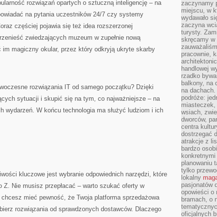
larność rozwiązań opartych o sztuczną inteligencję – na
zaczynamy p
miejscu, w k
powiadać na pytania uczestników 24/7 czy systemy
wydawało się
zaczyna wci
oraz częściej pojawia się też idea rozszerzonej
turysty. Zam
 przenieść zwiedzających muzeum w zupełnie nową
skręcamy w b
zauważaliśm
 im magiczny okular, przez który odkryją ukryte skarby
pracownie, k
architektoni
handlowej wy
rzadko bywa
balkony, na
owoczesne rozwiązania IT od samego początku? Dzięki
na dachach. 
podróże: je
cych sytuacji i skupić się na tym, co najważniejsze – na
miasteczek,
ch wydarzeń. W końcu technologia ma służyć ludziom i ich
wsiach, zwie
dworców, pa
centra kultu
dostrzegać d
atrakcje z l
bardzo osobi
konkretnymi
planowaniu t
tylko przewod
wości kluczowe jest wybranie odpowiednich narzędzi, które
lokalny
maga
pasjonatów 
o Z. Nie musisz przepłacać – warto szukać oferty w
opowieści o
śli chcesz mieć pewność, że Twoja platforma sprzedażowa
bramach, o 
tematycznyc
ybierz rozwiązania od sprawdzonych dostawców. Dlaczego
oficjalnych 