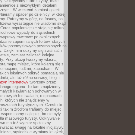
y. Odkrywamy stare szyldy, małe
amienice z niezwykłymi detalami
cznymi. W weekend zamiast galerii
bieramy spacer po dzielnicy, w której
my. Patrzymy w górę, na fasady, na
 drzewa wyrastające nie wiadomo skąd
Coraz popularniejsze stają się mikro-
dnodniowe wypady do sąsiednich
 wyprawy rowerowe po okolicznych
dzanie zapomnianych fortów, starych
rków przemysłowych przerobionych na
ry. Dzięki nim uczymy się zwalniać i
etale, zamiast zaliczać kolejne
isty. Przy okazji tworzymy własną,
stą mapę miejsc, które kojarzą się z
 emocjami, ludźmi, zapachami. W
akich lokalnych odkryć pomagają nie
niki, ale też różne serwisy, blogi i
zyn internetowy
tworzony przez
danego regionu. To tam znajdziemy
 małych kawiarniach schowanych w
niszowych festiwalach, o spacerach
h, których nie znajdziemy w
broszurach turystycznych. Często to
ki takim źródłom trafiamy do miejsc,
j wspominamy najlepiej, bo nie były
” dla masowego turysty. Odkrywanie
owo ma też wymiar społeczny.
wracać uwagę na lokalne inicjatywy,
ślnicze, sąsiedzkie wymiany książek,