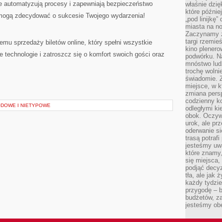
e automatyzują procesy i zapewniają bezpieczeństwo
właśnie dzię
które późnie
 mogą zdecydować o sukcesie Twojego wydarzenia!
„pod linijkę
miasta na n
Zaczynamy z
targi rzemie
mu sprzedaży biletów online, który spełni wszystkie
kino plener
technologie i zatroszcz się o komfort swoich gości oraz
podwórku. Na
mnóstwo lud
trochę wolnie
świadomie. Z
miejsce, w k
zmiana pers
codzienny ko
DOWE I NIETYPOWE
odległymi ki
obok. Oczywi
urok, ale p
oderwanie si
trasą potrafi
jesteśmy uwa
które znamy,
się miejsca,
podjąć decyz
tła, ale jak
każdy tydzie
przygodę – b
budżetów, z
jesteśmy obe