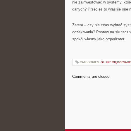
nie zainwestować w systemy, któr
danych? Przecież to właśnie one
Zatem – czy nie czas wybrać syste
oczekiwania? Postaw na skuteczne 
spokój własny jako organizator.
CATEGORIES:
ŚLUBY MIĘDZYNARO
Comments are closed.