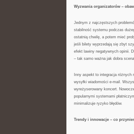
Wyzwania organizatorów – obawy
Jednym z najczęstszych problemó
stabilność systemu podczas dużeg
ostatnią chwilę, a potem mieć pro
jeśli bilety wyprzedają się zbyt 
efekt lawiny negatywnych opinii. 
– tak samo ważna jak dobra scena
Inny aspekt to integracja różnych 
wysyłki wiadomości e-mail. Wszys
wyreżyserowany koncert. Nowoczes
popularnymi systemami płatniczym
minimalizuje ryzyko błędów.
Trendy i innowacje – co przynie