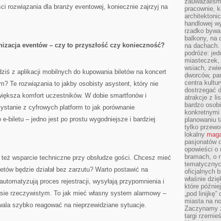
zauważaliśm
ości rozwiązania dla branży eventowej, koniecznie zajrzyj na
pracownie, k
architektoni
handlowej wy
rzadko bywa
balkony, na
izacja eventów – czy to przyszłość czy konieczność?
na dachach. 
podróże: je
miasteczek,
wsiach, zwie
dziś z aplikacji mobilnych do kupowania biletów na koncert
dworców, pa
centra kultu
? Te rozwiązania to jakby osobisty asystent, który nie
dostrzegać d
 zwiększa komfort uczestników. W dobie smartfonów i
atrakcje z l
bardzo osobi
stanie z cyfrowych platform to jak porównanie
konkretnymi
e-biletu – jedno jest po prostu wygodniejsze i bardziej
planowaniu t
tylko przewod
lokalny
maga
pasjonatów 
opowieści o
bramach, o 
 też wsparcie techniczne przy obsłudze gości. Chcesz mieć
tematycznyc
etów będzie działał bez zarzutu? Warto postawić na
oficjalnych 
właśnie dzię
automatyzują proces rejestracji, wysyłają przypomnienia i
które późnie
sie rzeczywistym. To jak mieć własny system alarmowy –
„pod linijkę
miasta na n
wala szybko reagować na nieprzewidziane sytuacje.
Zaczynamy z
targi rzemie