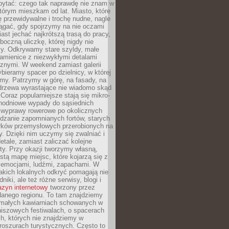
ytać: czego tak naprawdę nie znam w
tórym mieszkam od lat. Miasto, które
 przewidywalne i trochę nudne, nagle
ągać, gdy spojrzymy na nie oczami
iast jechać najkrótszą trasą do pracy,
oczną uliczkę, której nigdy nie
y. Odkrywamy stare szyldy, małe
amienice z niezwykłymi detalami
cznymi. W weekend zamiast galerii
bieramy spacer po dzielnicy, w której
my. Patrzymy w górę, na fasady, na
 drzewa wyrastające nie wiadomo skąd
Coraz popularniejsze stają się mikro-
dnodniowe wypady do sąsiednich
 wyprawy rowerowe po okolicznych
dzanie zapomnianych fortów, starych
rków przemysłowych przerobionych na
ry. Dzięki nim uczymy się zwalniać i
etale, zamiast zaliczać kolejne
isty. Przy okazji tworzymy własną,
stą mapę miejsc, które kojarzą się z
 emocjami, ludźmi, zapachami. W
akich lokalnych odkryć pomagają nie
niki, ale też różne serwisy, blogi i
zyn internetowy
tworzony przez
danego regionu. To tam znajdziemy
 małych kawiarniach schowanych w
niszowych festiwalach, o spacerach
h, których nie znajdziemy w
broszurach turystycznych. Często to