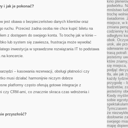
kino plener
podwórku. Na
 i jak je pokonać?
mnóstwo lud
trochę wolnie
świadomie. Z
w jest obawa o bezpieczeństwo danych klientów oraz
miejsce, w k
zmiana pers
o ruchu. Przecież żadna osoba nie chce kupić biletu na
codzienny ko
blem z dostępem do swojego konta. To trochę jak w kinie –
odległymi ki
obok. Oczywi
szybko lub system się zawiesza, frustracja może wywołać
urok, ale p
oderwanie si
Dlatego inwestycja w sprawdzone rozwiązania IT to podstawa
trasą potrafi
 na koncercie.
jesteśmy uwa
które znamy,
się miejsca,
podjąć decyz
narzędzi – kasowania rezerwacji, obsługi płatności czy
tła, ale jak
tko musi działać harmonijnie niczym dobrze
każdy tydzie
przygodę – b
ne platformy często oferują gotowe integracje z
budżetów, z
jesteśmy obe
i czy CRM-ami, co znacznie skraca czas wdrożenia i
Kiedy myśli
sobie egzoty
spektakular
Tymczasem wi
że niezwykł
sie przyszłość?
dosłownie z
swojego mias
mapę dopier