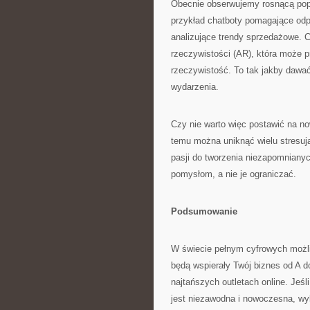
Obecnie obserwujemy rosnącą popu
przykład chatboty pomagające od
analizujące trendy sprzedażowe. C
rzeczywistości (AR), która może
rzeczywistość. To tak jakby dawać
wydarzenia.
Czy nie warto więc postawić na n
temu można uniknąć wielu stresują
pasji do tworzenia niezapomniany
pomysłom, a nie je ograniczać.
Podsumowanie
W świecie pełnym cyfrowych możli
będą wspierały Twój biznes od A d
najtańszych outletach online. Je
jest niezawodna i nowoczesna, w