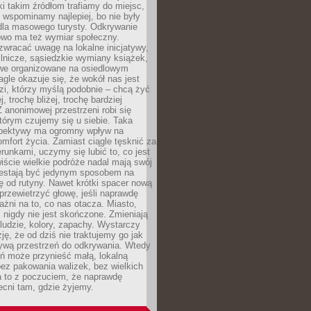
ki takim źródłom trafiamy do miejsc,
j wspominamy najlepiej, bo nie były
” dla masowego turysty. Odkrywanie
owo ma też wymiar społeczny.
wracać uwagę na lokalne inicjatywy,
ślnicze, sąsiedzkie wymiany książek,
owe organizowane na osiedlowym
gle okazuje się, że wokół nas jest
zi, którzy myślą podobnie – chcą żyć
j, trochę bliżej, trochę bardziej
 anonimowej przestrzeni robi się
tórym czujemy się u siebie. Taka
pektywy ma ogromny wpływ na
mfort życia. Zamiast ciągle tęsknić za
erunkami, uczymy się lubić to, co jest
ście wielkie podróże nadal mają swój
rzestają być jedynym sposobem na
ę od rutyny. Nawet krótki spacer nową
 przewietrzyć głowę, jeśli naprawdę
żni na to, co nas otacza. Miasto,
 nigdy nie jest skończone. Zmieniają
 ludzie, kolory, zapachy. Wystarczy
ję, że od dziś nie traktujemy go jak
 żywą przestrzeń do odkrywania. Wtedy
ń może przynieść małą, lokalną
ez pakowania walizek, bez wielkich
a to z poczuciem, że naprawdę
cni tam, gdzie żyjemy.