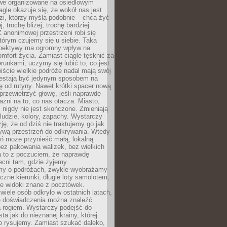
owe organizowane na osiedlowym
gle okazuje się, że wokół nas jest
zi, którzy myślą podobnie – chcą żyć
j, trochę bliżej, trochę bardziej
 anonimowej przestrzeni robi się
tórym czujemy się u siebie. Taka
pektywy ma ogromny wpływ na
mfort życia. Zamiast ciągle tęsknić za
erunkami, uczymy się lubić to, co jest
ście wielkie podróże nadal mają swój
rzestają być jedynym sposobem na
ę od rutyny. Nawet krótki spacer nową
 przewietrzyć głowę, jeśli naprawdę
żni na to, co nas otacza. Miasto,
 nigdy nie jest skończone. Zmieniają
 ludzie, kolory, zapachy. Wystarczy
ję, że od dziś nie traktujemy go jak
 żywą przestrzeń do odkrywania. Wtedy
ń może przynieść małą, lokalną
ez pakowania walizek, bez wielkich
a to z poczuciem, że naprawdę
cni tam, gdzie żyjemy.
my o podróżach, zwykle wyobrażamy
czne kierunki, długie loty samolotem,
ne widoki znane z pocztówek.
ele osób odkryło w ostatnich latach,
e doświadczenia można znaleźć
a rogiem. Wystarczy podejść do
ta jak do nieznanej krainy, której
o rysujemy. Zamiast szukać daleko,