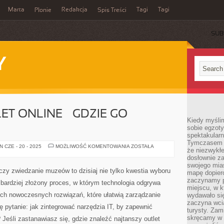
Marta
Redakcja
Tagi
Tagi
Płonie
Spis Treści
SUB
Y
ET ONLINE – GDZIE GO
Kiedy myśli
sobie egzoty
spektakular
Tymczasem wi
NAJTAŃSZY
 CZE - 20 - 2025
MOŻLIWOŚĆ KOMENTOWANIA
ZOSTAŁA
że niezwykł
OUTLET
ONLINE
dosłownie z
–
swojego mias
GDZIE
zy zwiedzanie muzeów to dzisiaj nie tylko kwestia wyboru
mapę dopier
GO
ZNALEŹĆ?
zaczynamy p
z bardziej złożony proces, w którym technologia odgrywa
miejscu, w k
ych nowoczesnych rozwiązań, które ułatwią zarządzanie
wydawało się
zaczyna wci
ę pytanie: jak zintegrować narzędzia IT, by zapewnić
turysty. Zam
skręcamy w b
 Jeśli zastanawiasz się, gdzie znaleźć najtanszy outlet