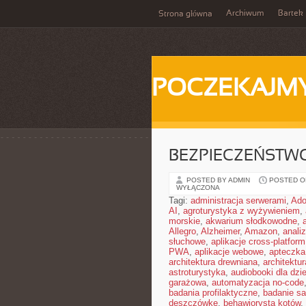
Archiwum
Bartek
Strona główna
POCZEKAJM
BEZPIECZEŃSTW
POSTED BY ADMIN
POSTED ON 
WYŁĄCZONA
Tagi:
administracja serwerami
,
Ad
AI
,
agroturystyka z wyżywieniem
,
morskie
,
akwarium słodkowodne
,
Allegro
,
Alzheimer
,
Amazon
,
anali
słuchowe
,
aplikacje cross-platform
PWA
,
aplikacje webowe
,
apteczka
architektura drewniana
,
architektu
astroturystyka
,
audiobooki dla dzie
garażowa
,
automatyzacja no-code
badania profilaktyczne
,
badanie sa
deszczówkę
,
behawiorysta kotów
,