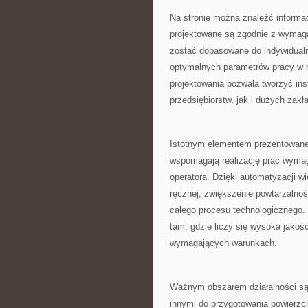
Na stronie można znaleźć informa
projektowane są zgodnie z wymag
zostać dopasowane do indywidualny
optymalnych parametrów pracy w r
projektowania pozwala tworzyć ins
przedsiębiorstw, jak i dużych zak
Istotnym elementem prezentowanej
wspomagają realizację prac wyma
operatora. Dzięki automatyzacji w
ręcznej, zwiększenie powtarzalno
całego procesu technologicznego.
tam, gdzie liczy się wysoka jako
wymagających warunkach.
Ważnym obszarem działalności są
innymi do przygotowania powierzc