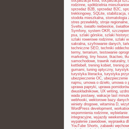
socjalizacja kota
,
socjalizacja szc
rodzinne
,
spółdzielnia mieszkanio
sprzedaż B2B
,
sprzedaż B2C
,
spr
trekkingowy
,
SQLite
,
stabilizacja
,
stodoła mieszkalna
,
stomatologia
stres przewlekły
,
stroje regionalne
Svelte
,
światło niebieskie
,
światło
Symfony
,
system OKR
,
szczepien
psa
,
szlaki górskie
,
szlaki history
szlaki rowerowe rodzinne
,
szlaki w
sakralna
,
szyfrowanie danych
,
tań
techniczne SEO
,
techniki oddech
termy
,
terrarium
,
testowanie opro
marketing
,
tiny house
,
tkactwo
,
tł
samochodowe
,
trawnik naturalny
,
kettlebell
,
trening kobiet
,
trening p
gumami
,
tuning optyczny
,
turystyk
turystyka literacka
,
turystyka przy
ubezpieczenie OC
,
ubezpieczenie
najmu
,
umowa o dzieło
,
umowa o 
uprawa papryki
,
uprawa pomidorów
dwuskładnikowe
,
UX writing
,
uzdr
wada postawy
,
wakacje last minut
webhooki
,
wektorowe bazy danych
winiety drogowe
,
witamina D
,
wizy
WordPress development
,
workatio
wspomnienia rodzinne
,
wybielanie
integracyjne
,
wyjazdy weekendow
wypalenie zawodowe
,
wyprawka dl
YouTube Shorts
,
zabawki węchow