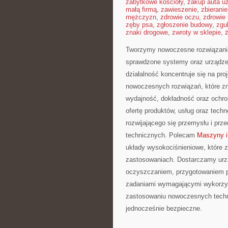
zabytkowe kościoły
,
zakup auta u
małą firmą
,
zawieszenie
,
zbierani
mężczyzn
,
zdrowie oczu
,
zdrowie
zęby psa
,
zgłoszenie budowy
,
zgu
znaki drogowe
,
zwroty w sklepie
,
ż
Tworzymy nowoczesne rozwiązania
sprawdzone systemy oraz urządzen
działalność koncentruje się na pro
nowoczesnych rozwiązań, które zn
wydajność, dokładność oraz ochr
ofertę produktów, usług oraz techn
rozwijającego się przemysłu i pr
technicznych. Polecam
Maszyny i 
układy wysokociśnieniowe, które 
zastosowaniach. Dostarczamy urzą
oczyszczaniem, przygotowaniem po
zadaniami wymagającymi wykorzyst
zastosowaniu nowoczesnych techn
jednocześnie bezpieczne.