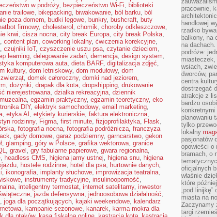
zauważaliśm
eczeństwo w podróży
,
bezpieczeństwo Wi-Fi
,
biblioteki
pracownie, k
anie trailowe
,
bikepacking
,
biwakowanie
,
ból barku
,
ból
architektoni
nie poza domem
,
budki lęgowe
,
bunkry
,
bushcraft
,
buty
handlowej wy
hatbot firmowy
,
cholesterol
,
chomik
,
choroby odkleszczowe
,
rzadko bywa
ie krwi
,
cisza nocna
,
city break Europa
,
city break Polska
,
balkony, na
,
content plan
,
coworking lokalny
,
ćwiczenia korekcyjne
,
na dachach. 
,
czujniki IoT
,
czyszczenie uszu psa
,
czytanie dzieciom
,
podróże: je
ep learning
,
delegowanie zadań
,
demencja
,
design system
,
miasteczek,
styka komputerowa auta
,
dieta BARF
,
digitalizacja zdjęć
,
wsiach, zwie
m kultury
,
dom letniskowy
,
dom modułowy
,
dom
dworców, pa
zwierząt
,
domek całoroczny
,
domki nad jeziorem
,
centra kultu
irm
,
dożynki
,
drapak dla kota
,
dropshipping
,
drukowanie
dostrzegać d
ść nierejestrowana
,
działka rekreacyjna
,
dziennik
atrakcje z l
 muzealna
,
egzamin praktyczny
,
egzamin teoretyczny
,
eko
bardzo osobi
tronika DIY
,
elektryk samochodowy
,
email marketing
,
konkretnymi
a
,
etyka AI
,
etykiety kurierskie
,
faktura elektroniczna
,
planowaniu t
styn rodzinny
,
Figma
,
first minute
,
fizjoprofilaktyka
,
Flask
,
tylko przewod
górska
,
fotografia nocna
,
fotografia podróżnicza
,
franczyza
lokalny
maga
tack
,
gady domowe
,
garaż podziemny
,
garncarstwo
,
gekon
pasjonatów 
ł
,
glamping
,
góry w Polsce
,
grafika wektorowa
,
granice
opowieści o
QL
,
gravel
,
gry fabularne papierowe
,
gwara regionalna
,
bramach, o 
e
,
headless CMS
,
higiena jamy ustnej
,
higiena snu
,
higiena
tematycznyc
ojazdu
,
hostele rodzinne
,
hotel dla psa
,
hurtownie danych
,
oficjalnych 
i
,
ikonografia
,
implanty słuchowe
,
improwizacja teatralna
,
właśnie dzię
owiskowe
,
instrumenty tradycyjne
,
insulinooporność
,
które późnie
onalna
,
inteligentny termostat
,
internet satelitarny
,
inwestor
„pod linijkę
 świąteczne
,
jazda defensywna
,
jednoosobowa działalność
,
miasta na n
,
joga dla początkujących
,
kajaki weekendowe
,
kalendarz
Zaczynamy z
ernetowa
,
kampanie sezonowe
,
kanarek
,
karma mokra dla
targi rzemie
k dla ptaków
,
kasa fiskalna online
,
kastracja kota
,
kastracja