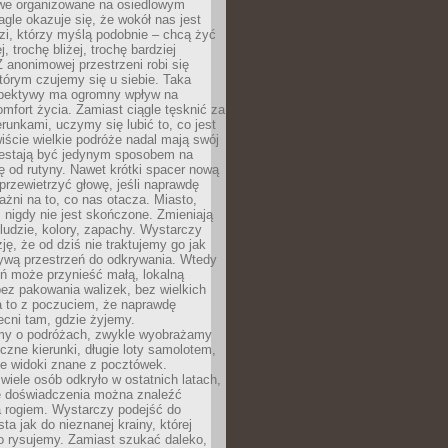
owe organizowane na osiedlowym
gle okazuje się, że wokół nas jest
zi, którzy myślą podobnie – chcą żyć
j, trochę bliżej, trochę bardziej
 anonimowej przestrzeni robi się
tórym czujemy się u siebie. Taka
pektywy ma ogromny wpływ na
mfort życia. Zamiast ciągle tęsknić za
erunkami, uczymy się lubić to, co jest
ście wielkie podróże nadal mają swój
rzestają być jedynym sposobem na
ę od rutyny. Nawet krótki spacer nową
 przewietrzyć głowę, jeśli naprawdę
żni na to, co nas otacza. Miasto,
 nigdy nie jest skończone. Zmieniają
 ludzie, kolory, zapachy. Wystarczy
ję, że od dziś nie traktujemy go jak
 żywą przestrzeń do odkrywania. Wtedy
ń może przynieść małą, lokalną
ez pakowania walizek, bez wielkich
a to z poczuciem, że naprawdę
cni tam, gdzie żyjemy.
my o podróżach, zwykle wyobrażamy
czne kierunki, długie loty samolotem,
ne widoki znane z pocztówek.
ele osób odkryło w ostatnich latach,
e doświadczenia można znaleźć
a rogiem. Wystarczy podejść do
ta jak do nieznanej krainy, której
o rysujemy. Zamiast szukać daleko,