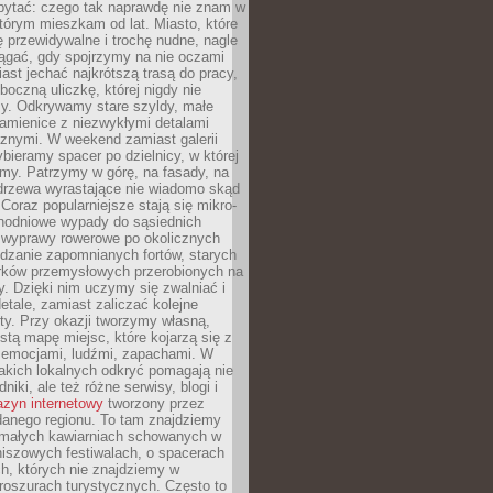
ytać: czego tak naprawdę nie znam w
tórym mieszkam od lat. Miasto, które
 przewidywalne i trochę nudne, nagle
ągać, gdy spojrzymy na nie oczami
iast jechać najkrótszą trasą do pracy,
oczną uliczkę, której nigdy nie
y. Odkrywamy stare szyldy, małe
amienice z niezwykłymi detalami
cznymi. W weekend zamiast galerii
bieramy spacer po dzielnicy, w której
my. Patrzymy w górę, na fasady, na
 drzewa wyrastające nie wiadomo skąd
Coraz popularniejsze stają się mikro-
dnodniowe wypady do sąsiednich
 wyprawy rowerowe po okolicznych
dzanie zapomnianych fortów, starych
rków przemysłowych przerobionych na
ry. Dzięki nim uczymy się zwalniać i
etale, zamiast zaliczać kolejne
isty. Przy okazji tworzymy własną,
stą mapę miejsc, które kojarzą się z
 emocjami, ludźmi, zapachami. W
akich lokalnych odkryć pomagają nie
niki, ale też różne serwisy, blogi i
zyn internetowy
tworzony przez
danego regionu. To tam znajdziemy
 małych kawiarniach schowanych w
niszowych festiwalach, o spacerach
h, których nie znajdziemy w
broszurach turystycznych. Często to