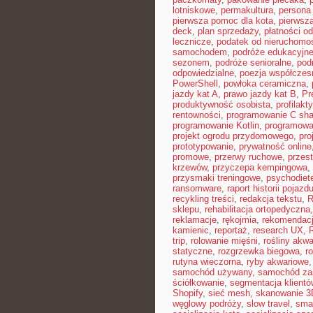
lotniskowe
,
permakultura
,
persona 
pierwsza pomoc dla kota
,
pierwsz
deck
,
plan sprzedaży
,
płatności o
lecznicze
,
podatek od nieruchomo
samochodem
,
podróże edukacyjn
sezonem
,
podróże senioralne
,
pod
odpowiedzialne
,
poezja współczes
PowerShell
,
powłoka ceramiczna
,
jazdy kat A
,
prawo jazdy kat B
,
Pr
produktywność osobista
,
profilakt
rentowności
,
programowanie C sha
programowanie Kotlin
,
programowa
projekt ogrodu przydomowego
,
pro
prototypowanie
,
prywatność online
promowe
,
przerwy ruchowe
,
przest
krzewów
,
przyczepa kempingowa
,
przysmaki treningowe
,
psychodiet
ransomware
,
raport historii pojazd
recykling treści
,
redakcja tekstu
,
R
sklepu
,
rehabilitacja ortopedyczna
reklamacje
,
rękojmia
,
rekomendacj
kamienic
,
reportaż
,
research UX
,
trip
,
rolowanie mięśni
,
rośliny akw
statyczne
,
rozgrzewka biegowa
,
r
rutyna wieczorna
,
ryby akwariowe
samochód używany
,
samochód za
ściółkowanie
,
segmentacja klientó
Shopify
,
sieć mesh
,
skanowanie 3
węglowy podróży
,
slow travel
,
sma