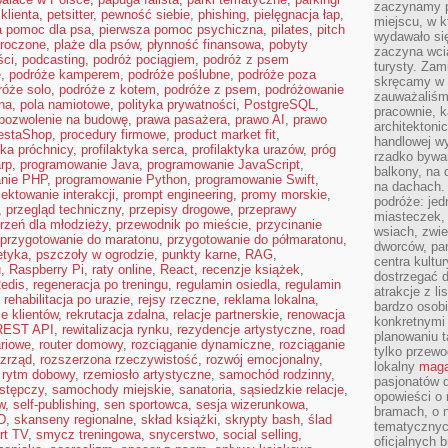
zaczynamy p
klienta
,
petsitter
,
pewność siebie
,
phishing
,
pielęgnacja łap
,
miejscu, w k
a pomoc dla psa
,
pierwsza pomoc psychiczna
,
pilates
,
pitch
wydawało się
droczone
,
plaże dla psów
,
płynność finansowa
,
pobyty
zaczyna wci
ści
,
podcasting
,
podróż pociągiem
,
podróż z psem
turysty. Zam
e
,
podróże kamperem
,
podróże poślubne
,
podróże poza
skręcamy w b
róże solo
,
podróże z kotem
,
podróże z psem
,
podróżowanie
zauważaliśm
na
,
pola namiotowe
,
polityka prywatności
,
PostgreSQL
,
pracownie, k
pozwolenie na budowę
,
prawa pasażera
,
prawo AI
,
prawo
architektoni
estaShop
,
procedury firmowe
,
product market fit
,
handlowej wy
yka próchnicy
,
profilaktyka serca
,
profilaktyka urazów
,
próg
rzadko bywa
rp
,
programowanie Java
,
programowanie JavaScript
,
balkony, na
nie PHP
,
programowanie Python
,
programowanie Swift
,
na dachach. 
jektowanie interakcji
,
prompt engineering
,
promy morskie
,
podróże: je
,
przegląd techniczny
,
przepisy drogowe
,
przeprawy
miasteczek,
rzeń dla młodzieży
,
przewodnik po mieście
,
przycinanie
wsiach, zwie
przygotowanie do maratonu
,
przygotowanie do półmaratonu
,
dworców, pa
etyka
,
pszczoły w ogrodzie
,
punkty karne
,
RAG
,
centra kultu
u
,
Raspberry Pi
,
raty online
,
React
,
recenzje książek
,
dostrzegać d
edis
,
regeneracja po treningu
,
regulamin osiedla
,
regulamin
atrakcje z l
,
rehabilitacja po urazie
,
rejsy rzeczne
,
reklama lokalna
,
bardzo osobi
e klientów
,
rekrutacja zdalna
,
relacje partnerskie
,
renowacja
konkretnymi
REST API
,
rewitalizacja rynku
,
rezydencje artystyczne
,
road
planowaniu t
ariowe
,
router domowy
,
rozciąganie dynamiczne
,
rozciąganie
tylko przewod
ozrząd
,
rozszerzona rzeczywistość
,
rozwój emocjonalny
,
lokalny
maga
,
rytm dobowy
,
rzemiosło artystyczne
,
samochód rodzinny
,
pasjonatów 
stępczy
,
samochody miejskie
,
sanatoria
,
sąsiedzkie relacje
,
opowieści o
w
,
self-publishing
,
sen sportowca
,
sesja wizerunkowa
,
bramach, o 
D
,
skanseny regionalne
,
skład książki
,
skrypty bash
,
ślad
tematycznyc
rt TV
,
smycz treningowa
,
snycerstwo
,
social selling
,
oficjalnych 