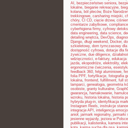
AI
,
bezpieczeństwo seniora
,
bezpi
lokalne
,
bieganie rekreacyjne
,
bieg
kolana
,
ból pleców
,
Boże Narodze
trekkingowe
,
carsharing miejski
,
c
chóry
,
CI CD
,
cięcie drzew
,
ciśnien
cmentarze zabytkowe
,
compliance
cyberhigiena firmy
,
cyfrowy detoks
data engineering
,
data science
,
de
detailing wnętrza
,
DevOps
,
diagno
Django
,
długi weekend
,
Docker
,
do
szkieletowy
,
dom tymczasowy dla 
dostępność cyfrowa
,
dotacje dla f
żywiczne
,
due diligence
,
działalno
wdzięczności
,
e-faktury
,
edukacja
jazda
,
ekopodróże
,
elektrolity
,
elek
ergonomiczne ćwiczenia
,
eseistyk
feedback 360
,
felgi aluminiowe
,
fe
folia PPF
,
fortyfikacje
,
fotografia 
lokalna
,
frontend
,
fulfillment
,
full s
lamparci
,
genealogia
,
geometria kó
osobiste
,
granty kulturalne
,
Graph
gwarancja
,
hamakowanie
,
hamulc
wzroku
,
historia lokalna
,
historia p
hybryda plug-in
,
identyfikacja mark
Instagram Reels
,
instrukcje stan
integracje API
,
inteligencja emocj
anioł
,
jarmark regionalny
,
jarmarki
jesienne wyjazdy
,
jeziora w Polsce
publikacji
,
kalistenika
,
kamera int
kota
,
karma sucha dla psa
,
karmni