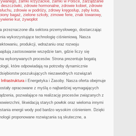
żywanego
,
zamki krzyżackie
,
zamki w Polsce
,
zarządzanie
e deszczówki
,
zdrowie hormonalne
,
zdrowie kobiet
,
zdrowie
 słuchu
,
zdrowie w podróży
,
zdrowy kręgosłup
,
zęby kota
,
biony bagaż
,
zielone szkoły
,
zimowe ferie
,
znak towarowy
,
ywienie kur
,
żywopłot
 przeznaczone dla sektora przemysłowego, dostarczając
ia wykorzystujące technologię ciśnieniową. Nasza
jektowaniu, produkcji, wdrażaniu oraz rozwoju
ajdują zastosowanie wszędzie tam, gdzie liczy się
ona wykonywanych procesów. Strona prezentuje bogatą
ologii, które odpowiadają na potrzeby dynamicznie
zedsiębiorstw poszukujących niezawodnych rozwiązań
Infrastruktura
i Energetyka i Zasoby. Nasza oferta obejmuje
zostały opracowane z myślą o najbardziej wymagających
dzenia, pozwalające na realizację procesów związanych z
wierzchni, likwidacją starych powłok oraz wieloma innymi
ania energii wody pod bardzo wysokim ciśnieniem. Dzięki
ologii proponowane rozwiązania są skuteczne, a