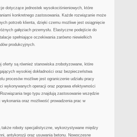
cje dotyczące jednostek wysokociśnieniowych, które
aniami konkretnego zastosowania. Każde rozwiązanie może
ch potrzeb klienta, dzięki czemu możliwe jest osiągnięcie
óżnych gałęziach przemysłu. Elastyczne podejście do
talacje spełniające oczekiwania zarówno niewielkich
ładów produkcyjnych.
 oferty są również stanowiska zrobotyzowane, które
gających wysokiej dokładności oraz bezpieczeństwa
ielu procesów możliwe jest ograniczenie udziału pracy
ści wykonywanych operacji oraz poprawa efektywności
 Rozwiązania tego typu znajdują zastosowanie wszędzie
ść wykonania oraz możliwość prowadzenia prac w
 także roboty specjalistyczne, wykorzystywane między
hni, antykorozji oraz usuwania betonu. Nowoczesne