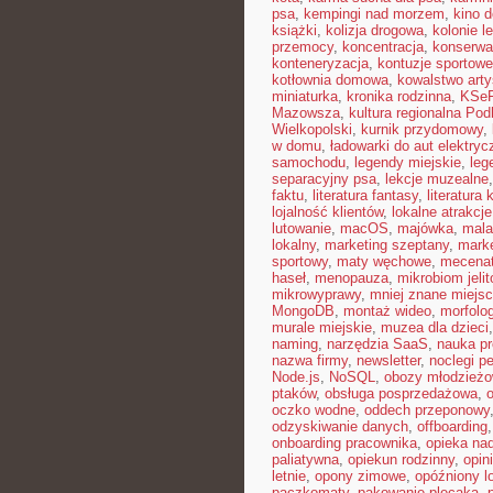
psa
,
kempingi nad morzem
,
kino 
książki
,
kolizja drogowa
,
kolonie le
przemocy
,
koncentracja
,
konserwa
konteneryzacja
,
kontuzje sportowe
kotłownia domowa
,
kowalstwo art
miniaturka
,
kronika rodzinna
,
KSe
Mazowsza
,
kultura regionalna Pod
Wielkopolski
,
kurnik przydomowy
,
w domu
,
ładowarki do aut elektry
samochodu
,
legendy miejskie
,
leg
separacyjny psa
,
lekcje muzealne
faktu
,
literatura fantasy
,
literatura
lojalność klientów
,
lokalne atrakcje
lutowanie
,
macOS
,
majówka
,
mala
lokalny
,
marketing szeptany
,
mark
sportowy
,
maty węchowe
,
mecenat
haseł
,
menopauza
,
mikrobiom jeli
mikrowyprawy
,
mniej znane miejs
MongoDB
,
montaż wideo
,
morfolog
murale miejskie
,
muzea dla dzieci
naming
,
narzędzia SaaS
,
nauka p
nazwa firmy
,
newsletter
,
noclegi pe
Node.js
,
NoSQL
,
obozy młodzież
ptaków
,
obsługa posprzedażowa
,
oczko wodne
,
oddech przeponowy
odzyskiwanie danych
,
offboarding
onboarding pracownika
,
opieka na
paliatywna
,
opiekun rodzinny
,
opin
letnie
,
opony zimowe
,
opóźniony l
paczkomaty
,
pakowanie plecaka
,