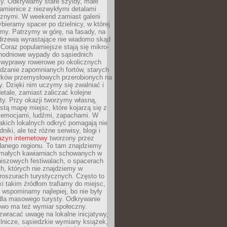
y. Odkrywamy stare szyldy, małe
amienice z niezwykłymi detalami
cznymi. W weekend zamiast galerii
bieramy spacer po dzielnicy, w której
my. Patrzymy w górę, na fasady, na
 drzewa wyrastające nie wiadomo skąd
Coraz popularniejsze stają się mikro-
dnodniowe wypady do sąsiednich
 wyprawy rowerowe po okolicznych
dzanie zapomnianych fortów, starych
rków przemysłowych przerobionych na
ry. Dzięki nim uczymy się zwalniać i
etale, zamiast zaliczać kolejne
isty. Przy okazji tworzymy własną,
stą mapę miejsc, które kojarzą się z
 emocjami, ludźmi, zapachami. W
akich lokalnych odkryć pomagają nie
niki, ale też różne serwisy, blogi i
zyn internetowy
tworzony przez
danego regionu. To tam znajdziemy
 małych kawiarniach schowanych w
niszowych festiwalach, o spacerach
h, których nie znajdziemy w
broszurach turystycznych. Często to
ki takim źródłom trafiamy do miejsc,
j wspominamy najlepiej, bo nie były
” dla masowego turysty. Odkrywanie
owo ma też wymiar społeczny.
wracać uwagę na lokalne inicjatywy,
ślnicze, sąsiedzkie wymiany książek,