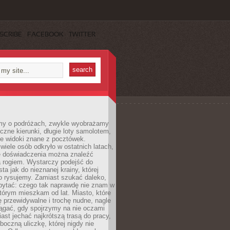
SCRIBE
FACEBOOK
TWITTER
my o podróżach, zwykle wyobrażamy
czne kierunki, długie loty samolotem,
ne widoki znane z pocztówek.
ele osób odkryło w ostatnich latach,
e doświadczenia można znaleźć
a rogiem. Wystarczy podejść do
ta jak do nieznanej krainy, której
o rysujemy. Zamiast szukać daleko,
ytać: czego tak naprawdę nie znam w
tórym mieszkam od lat. Miasto, które
 przewidywalne i trochę nudne, nagle
ągać, gdy spojrzymy na nie oczami
iast jechać najkrótszą trasą do pracy,
oczną uliczkę, której nigdy nie