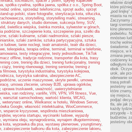
zeniaka
,
socrealizm
,
spacer z psem
,
spływy kajakowe
właśnie dzię
wa
,
spółka cywilna
,
spółka jawna
,
spółka z o.o.
,
Spring Boot
,
które późnie
zedaż online
,
sprzedaż telefoniczna
,
sprzęt audio
,
sprzęt
„pod linijkę
stand-up polski
,
stare fotografie
,
sterylizacja kota
,
stłuczka
,
miasta na n
 zachowawcza
,
storytelling
,
storytelling marki
,
streaming
,
Zaczynamy z
,
struktury danych
,
studio domowe
,
sukcesja firmy
,
SUV
,
targi rzemie
wód
,
świetlica wiejska
,
świnka morska
,
sylwester w górach
,
kino plener
ia podróżne
,
szczepienie kota
,
szczepienie psa
,
szelki dla
podwórku. Na
czne
,
szlaki kulinarne
,
szlaki nadmorskie
,
szlaki piesze
,
mnóstwo lud
iniarskie
,
szlaki zamków
,
sztuka partycypacyjna
,
sztuka
trochę wolnie
ce ludowe
,
tanie noclegi
,
teatr amatorski
,
teatr dla dzieci
,
świadomie. Z
owe
,
teleopieka
,
terapia online
,
terminal
,
terminal w telefonie
,
miejsce, w k
gramowania
,
testy integracyjne
,
testy jednostkowe
,
TikTok
zmiana pers
umacz offline
,
tradycje rodzinne
,
transporter dla kota
,
trasy
codzienny ko
trening core
,
trening dla dzieci
,
trening funkcjonalny
,
trening
odległymi ki
o ciąży
,
trening równowagi
,
trening seniorów
,
trening z
obok. Oczywi
a filmowa
,
turystyka industrialna
,
turystyka kolejowa
,
urok, ale p
rodnicza
,
turystyka sakralna
,
ubezpieczenie AC
,
oderwanie si
 podróżne
,
uczenie maszynowe
,
ukryte perełki
,
umowa
trasą potrafi
pracę
,
umowa zlecenie
,
umowy B2B
,
uprawa ogórków
,
jesteśmy uwa
,
uprawa truskawek
,
uważność
,
uwierzytelnianie
które znamy,
owiska
,
van rodzinny
,
vanlife
,
VIN
,
VPN
,
VR fitness
,
Vue
,
się miejsca,
e
,
warsztat samochodowy
,
wartość klienta
,
WCAG
,
podjąć decyz
,
weterynarz online
,
Wielkanoc w hotelu
,
Windows Server
,
tła, ale jak
tówka Google
,
własność intelektualna
,
WooCommerce
,
każdy tydzie
n
,
wsparcie kryzysowe
,
wspólnota mieszkaniowa
,
przygodę – b
 zębów
,
wycena startupu
,
wycinanki ludowe
,
wyjazdy
budżetów, z
e
,
wymiana oleju
,
wynagrodzenia
,
wynajem długoterminowy
,
jesteśmy obe
a kota
,
wyprawka dla psa
,
wystawy plenerowe
,
youngtimery
,
e
,
zabezpieczenie balkonu dla kota
,
zabezpieczenie lakieru
,