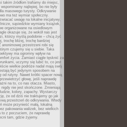
ki takim źródłom trafiamy do miejsc,
j wspominamy najlepiej, bo nie były
” dla masowego turysty. Odkrywanie
owo ma też wymiar społeczny.
wracać uwagę na lokalne inicjatywy,
ślnicze, sąsiedzkie wymiany książek,
owe organizowane na osiedlowym
gle okazuje się, że wokół nas jest
zi, którzy myślą podobnie – chcą żyć
j, trochę bliżej, trochę bardziej
 anonimowej przestrzeni robi się
tórym czujemy się u siebie. Taka
pektywy ma ogromny wpływ na
mfort życia. Zamiast ciągle tęsknić za
erunkami, uczymy się lubić to, co jest
ście wielkie podróże nadal mają swój
rzestają być jedynym sposobem na
ę od rutyny. Nawet krótki spacer nową
 przewietrzyć głowę, jeśli naprawdę
żni na to, co nas otacza. Miasto,
 nigdy nie jest skończone. Zmieniają
 ludzie, kolory, zapachy. Wystarczy
ję, że od dziś nie traktujemy go jak
 żywą przestrzeń do odkrywania. Wtedy
ń może przynieść małą, lokalną
ez pakowania walizek, bez wielkich
a to z poczuciem, że naprawdę
cni tam, gdzie żyjemy.