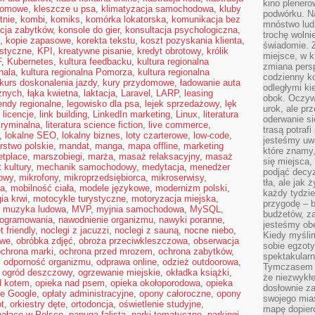
kino plener
domowe
,
kleszcze u psa
,
klimatyzacja samochodowa
,
kluby
podwórku. Na
tnie
,
kombi
,
komiks
,
komórka lokatorska
,
komunikacja bez
mnóstwo lud
cja zabytków
,
konsole do gier
,
konsultacja psychologiczna
,
trochę wolnie
,
kopie zapasowe
,
korekta tekstu
,
koszt pozyskania klienta
,
świadomie. Z
ystyczne
,
KPI
,
kreatywne pisanie
,
kredyt obrotowy
,
królik
miejsce, w k
F
,
Kubernetes
,
kultura feedbacku
,
kultura regionalna
zmiana pers
hala
,
kultura regionalna Pomorza
,
kultura regionalna
codzienny ko
kurs doskonalenia jazdy
,
kury przydomowe
,
ładowanie auta
odległymi ki
cznych
,
łąka kwietna
,
laktacja
,
Laravel
,
LARP
,
leasing
obok. Oczywi
endy regionalne
,
legowisko dla psa
,
lejek sprzedażowy
,
lęk
urok, ale p
,
licencje
,
link building
,
LinkedIn marketing
,
Linux
,
literatura
oderwanie si
 kryminalna
,
literatura science fiction
,
live commerce
,
trasą potrafi
,
lokalne SEO
,
lokalny biznes
,
loty czarterowe
,
low-code
,
jesteśmy uwa
rstwo polskie
,
mandat
,
manga
,
mapa offline
,
marketing
które znamy,
etplace
,
marszobiegi
,
marża
,
masaż relaksacyjny
,
masaż
się miejsca,
 kultury
,
mechanik samochodowy
,
medytacja
,
menedżer
podjąć decyz
towy
,
mikrofony
,
mikroprzedsiębiorca
,
mikroserwisy
,
tła, ale jak
ca
,
mobilność ciała
,
modele językowe
,
modernizm polski
,
każdy tydzie
ia krwi
,
motocykle turystyczne
,
motoryzacja miejska
,
przygodę – b
,
muzyka ludowa
,
MVP
,
myjnia samochodowa
,
MySQL
,
budżetów, z
rogramowania
,
nawodnienie organizmu
,
nawyki poranne
,
jesteśmy obe
t friendly
,
noclegi z jacuzzi
,
noclegi z sauną
,
nocne niebo
,
Kiedy myśli
owe
,
obróbka zdjęć
,
obroża przeciwkleszczowa
,
obserwacja
sobie egzoty
ochrona marki
,
ochrona przed mrozem
,
ochrona zabytków
,
spektakular
,
odporność organizmu
,
odprawa online
,
odzież outdoorowa
,
Tymczasem wi
,
ogród deszczowy
,
ogrzewanie miejskie
,
okładka książki
,
że niezwykł
d kotem
,
opieka nad psem
,
opieka okołoporodowa
,
opieka
dosłownie z
ie Google
,
opłaty administracyjne
,
opony całoroczne
,
opony
swojego mias
ot
,
orkiestry dęte
,
ortodoncja
,
oświetlenie studyjne
,
mapę dopier
pałace w Polsce
,
papuga falista
,
parki tematyczne
,
parkingi