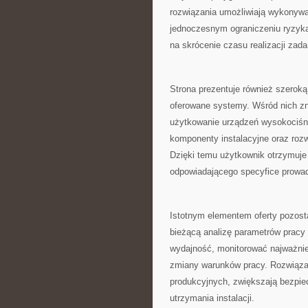
rozwiązania umożliwiają wykonywa
jednoczesnym ograniczeniu ryzyka
na skrócenie czasu realizacji zad
Strona prezentuje również szerok
oferowane systemy. Wśród nich zn
użytkowanie urządzeń wysokociśni
komponenty instalacyjne oraz roz
Dzięki temu użytkownik otrzymuj
odpowiadającego specyfice prowad
Istotnym elementem oferty pozosta
bieżącą analizę parametrów pracy
wydajność, monitorować najważni
zmiany warunków pracy. Rozwiązan
produkcyjnych, zwiększają bezpie
utrzymania instalacji.