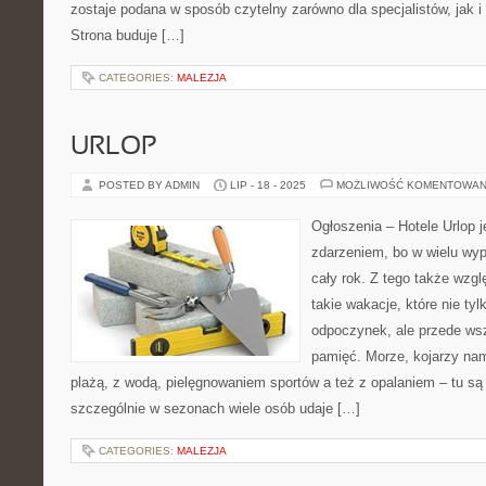
zostaje podana w sposób czytelny zarówno dla specjalistów, jak i
Strona buduje […]
CATEGORIES:
MALEZJA
URLOP
POSTED BY ADMIN
LIP - 18 - 2025
MOŻLIWOŚĆ KOMENTOWAN
Ogłoszenia – Hotele Urlop 
zdarzeniem, bo w wielu wy
cały rok. Z tego także wzg
takie wakacje, które nie ty
odpoczynek, ale przede ws
pamięć. Morze, kojarzy nam
plażą, z wodą, pielęgnowaniem sportów a też z opalaniem – tu s
szczególnie w sezonach wiele osób udaje […]
CATEGORIES:
MALEZJA