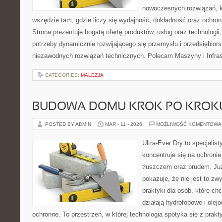
nowoczesnych rozwiązań, k
wszędzie tam, gdzie liczy się wydajność, dokładność oraz ochr
Strona prezentuje bogatą ofertę produktów, usług oraz technologii
potrzeby dynamicznie rozwijającego się przemysłu i przedsiębior
niezawodnych rozwiązań technicznych. Polecam Maszyny i Infrast
CATEGORIES:
MALEZJA
BUDOWA DOMU KROK PO KROK
POSTED BY ADMIN
MAR - 11 - 2026
MOŻLIWOŚĆ KOMENTOWA
Ultra-Ever Dry to specjalist
koncentruje się na ochroni
tłuszczem oraz brudem. Ju
pokazuje, że nie jest to z
praktyki dla osób, które chc
działają hydrofobowe i olej
ochronne. To przestrzeń, w której technologia spotyka się z prak