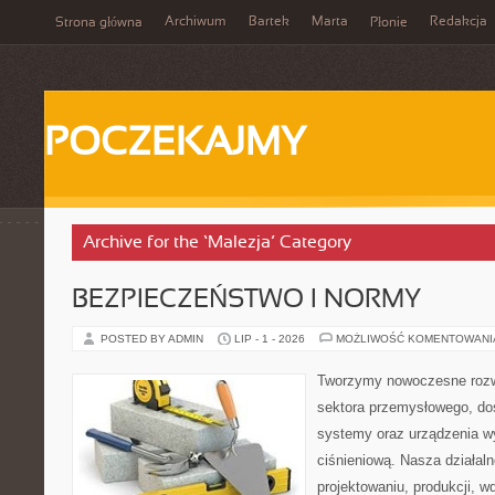
Archiwum
Bartek
Marta
Redakcja
Strona główna
Płonie
POCZEKAJMY
Archive for the ‘Malezja’ Category
BEZPIECZEŃSTWO I NORMY
POSTED BY ADMIN
LIP - 1 - 2026
MOŻLIWOŚĆ KOMENTOWAN
Tworzymy nowoczesne rozw
sektora przemysłowego, do
systemy oraz urządzenia w
ciśnieniową. Nasza działaln
projektowaniu, produkcji, w