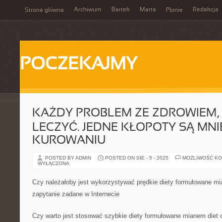
Archiwum
Bartek
Marta
Redakcja
Strona główna
Płonie
POCZEKAJMY
KAŻDY PROBLEM ZE ZDROWIEM,
LECZYĆ. JEDNE KŁOPOTY SĄ MNI
KUROWANIU
POSTED BY ADMIN
POSTED ON SIE - 5 - 2025
MOŻLIWOŚĆ K
WYŁĄCZONA
Czy należałoby jest wykorzystywać prędkie diety formułowane mi
zapytanie zadane w Internecie
Czy warto jest stosować szybkie diety formułowane mianem diet 