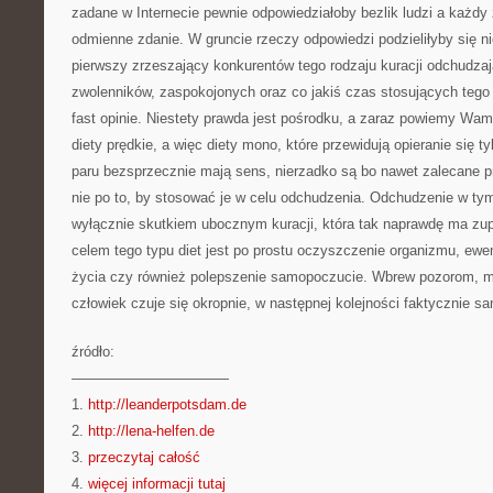
zadane w Internecie pewnie odpowiedziałoby bezlik ludzi a każdy 
odmienne zdanie. W gruncie rzeczy odpowiedzi podzieliłyby się n
pierwszy zrzeszający konkurentów tego rodzaju kuracji odchudzaj
zwolenników, zaspokojonych oraz co jakiś czas stosujących tego r
fast opinie. Niestety prawda jest pośrodku, a zaraz powiemy Wam
diety prędkie, a więc diety mono, które przewidują opieranie się t
paru bezsprzecznie mają sens, nierzadko są bo nawet zalecane pr
nie po to, by stosować je w celu odchudzenia. Odchudzenie w tym
wyłącznie skutkiem ubocznym kuracji, która tak naprawdę ma zup
celem tego typu diet jest po prostu oczyszczenie organizmu, ewen
życia czy również polepszenie samopoczucie. Wbrew pozorom, m
człowiek czuje się okropnie, w następnej kolejności faktycznie s
źródło:
———————————
1.
http://leanderpotsdam.de
2.
http://lena-helfen.de
3.
przeczytaj całość
4.
więcej informacji tutaj