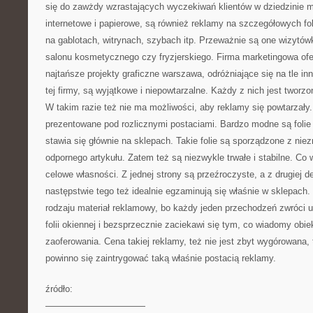
się do zawżdy wzrastających wyczekiwań klientów w dziedzinie m
internetowe i papierowe, są również reklamy na szczegółowych fol
na gablotach, witrynach, szybach itp. Przeważnie są one wizytów
salonu kosmetycznego czy fryzjerskiego. Firma marketingowa ofe
najtańsze projekty graficzne warszawa, odróżniające się na tle i
tej firmy, są wyjątkowe i niepowtarzalne. Każdy z nich jest tworz
W takim razie też nie ma możliwości, aby reklamy się powtarzały.
prezentowane pod rozlicznymi postaciami. Bardzo modne są folie
stawia się głównie na sklepach. Takie folie są sporządzone z nie
odpornego artykułu. Zatem też są niezwykle trwałe i stabilne. Co 
celowe własności. Z jednej strony są przeźroczyste, a z drugiej de
następstwie tego też idealnie egzaminują się właśnie w sklepach
rodzaju materiał reklamowy, bo każdy jeden przechodzeń zwróci 
folii okiennej i bezsprzecznie zaciekawi się tym, co wiadomy obi
zaoferowania. Cena takiej reklamy, też nie jest zbyt wygórowana,
powinno się zaintrygować taką właśnie postacią reklamy.
źródło:
———————————