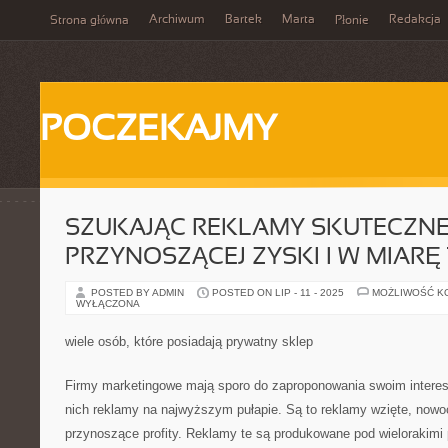
Archiwum
Bartek
Marta
Redakcja
Strona główna
Płonie
POCZEKAJMY
SZUKAJĄC REKLAMY SKUTECZNE
PRZYNOSZĄCEJ ZYSKI I W MIARĘ 
POSTED BY ADMIN
POSTED ON LIP - 11 - 2025
MOŻLIWOŚĆ K
WYŁĄCZONA
wiele osób, które posiadają prywatny sklep
Firmy marketingowe mają sporo do zaproponowania swoim interes
nich reklamy na najwyższym pułapie. Są to reklamy wzięte, now
przynoszące profity. Reklamy te są produkowane pod wielorakimi