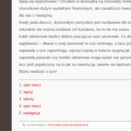
lepiej się wypromować? Strzałem w dziesiątkę są chociażby tore
stosunkowo dużym wydatkiem finansowym, ale zasadniczo inwesty
dla nas z nawiązką.
Kiedy pada deszcz, doskonałym pomysłem jest rozdawanie dla lud
naturalnie nie można rozdawać ich każdemu, bo to nie ma sensu.
kubki reklamowe bardzo dobrze pracują na nasz wizerunek. Co d
wątpliwości – dbanie o swój wizerunek to coś istotnego, a tacy prz
naprawdę o tym zapominają, najzwyczajniej w świecie wyginą jak 
naprawdę parasole czy torebki reklamowe mogą wydać się spor
lecz jeśli popatrzymy na to jak na inwestycję, pewnie nie będziem
Warto wiedzieć o tym!
1.
spis tresci
2.
wpisy
3.
teksty
4.
spis tresci
5.
nawigacja
CATEGORIES:
PSYCHOLOGIA W EDUKACJI