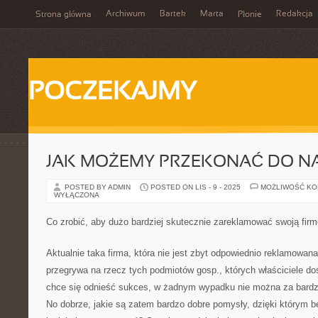
Archiwum
Bartek
Marta
Redakcja
Strona główna
Płonie
POCZEKAJMY
JAK MOŻEMY PRZEKONAĆ DO NA
POSTED BY ADMIN
POSTED ON LIS - 9 - 2025
MOŻLIWOŚĆ K
WYŁĄCZONA
Co zrobić, aby dużo bardziej skutecznie zareklamować swoją fir
Aktualnie taka firma, która nie jest zbyt odpowiednio reklamowana
przegrywa na rzecz tych podmiotów gosp., których właściciele dos
chce się odnieść sukces, w żadnym wypadku nie można za bardz
No dobrze, jakie są zatem bardzo dobre pomysły, dzięki którym b