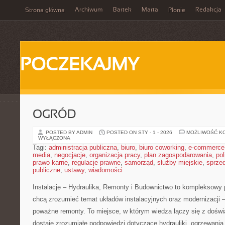
Archiwum
Bartek
Marta
Redakcja
Strona główna
Płonie
POCZEKAJMY
OGRÓD
POSTED BY ADMIN
POSTED ON STY - 1 - 2026
MOŻLIWOŚĆ K
WYŁĄCZONA
Tagi:
administracja publiczna
,
biuro
,
biuro coworking
,
e-commerce
media
,
negocjacje
,
organizacja pracy
,
plan zagospodarowania
,
pol
prawo karne
,
regulacje prawne
,
samorząd
,
służby miejskie
,
sprze
publiczne
,
ustawy
,
wiadomości
Instalacje – Hydraulika, Remonty i Budownictwo to kompleksowy 
chcą zrozumieć temat układów instalacyjnych oraz modernizacji 
poważne remonty. To miejsce, w którym wiedza łączy się z doświ
dostaje zrozumiałe podpowiedzi dotyczące hydrauliki, ogrzewania