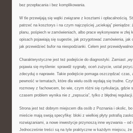
bez przepłacania i bez komplikowania.
W tle przewijają się wątki związane z kosztami i opłacalnością. S
patrzeć na kosztorys i na czym najczęściej „uciekają” pieniądze: 
planu, pośpiech w zamówieniach, albo prace wykonywane w złej k
opisach pojawiają się sugestie, jak przygotować zamówienia, jak 
jak przewidzieć bufor na niespodzianki. Celem jest przewidywalno
Charakterystyczne jest też podejście do diagnostyki. Zamiast „w
pojawia się myślenie: sprawdź sygnały, oceń zużycie, ustal przyc
zdecyduj o naprawie. Takie podejście pomaga oszczędzać czas, 
pewność w tematach, które dla wielu osób wydają się trudne. Czyt
rozmowy z fachowcem, bo wie, czym różni się cyrkulacja, gdzie s
czasem problem wynika nie z „zepsucia”, tylko z błędnej regulacji
Strona jest też dobrym miejscem dla osób z Poznania i okolic, bo
mieście mają swoją specyfikę: bloki z wielkiej płyty potrafią zas
rozwiązaniami, a nowe inwestycje przynoszą inne wyzwania – od 
Jednocześnie treści są na tyle praktyczne w każdym miejscu, że 