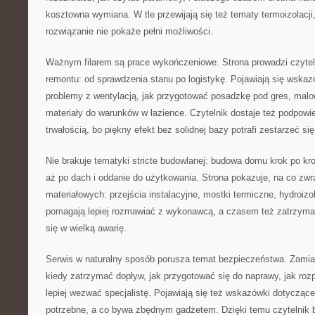
kosztowna wymiana. W tle przewijają się też tematy termoizolacji
rozwiązanie nie pokaże pełni możliwości.
Ważnym filarem są prace wykończeniowe. Strona prowadzi czytel
remontu: od sprawdzenia stanu po logistykę. Pojawiają się wskaz
problemy z wentylacją, jak przygotować posadzkę pod gres, malo
materiały do warunków w łazience. Czytelnik dostaje też podpowie
trwałością, bo piękny efekt bez solidnej bazy potrafi zestarzeć s
Nie brakuje tematyki stricte budowlanej: budowa domu krok po kr
aż po dach i oddanie do użytkowania. Strona pokazuje, na co zw
materiałowych: przejścia instalacyjne, mostki termiczne, hydroizola
pomagają lepiej rozmawiać z wykonawcą, a czasem też zatrzyma
się w wielką awarię.
Serwis w naturalny sposób porusza temat bezpieczeństwa. Zamia
kiedy zatrzymać dopływ, jak przygotować się do naprawy, jak roz
lepiej wezwać specjalistę. Pojawiają się też wskazówki dotyczące 
potrzebne, a co bywa zbędnym gadżetem. Dzięki temu czytelnik 