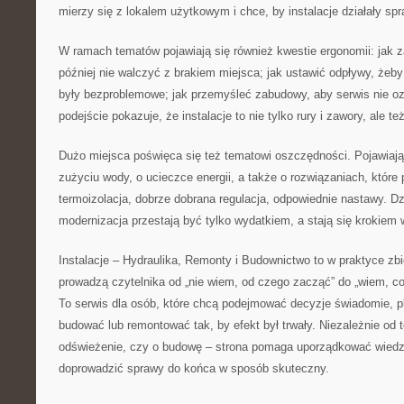
mierzy się z lokalem użytkowym i chce, by instalacje działały spr
W ramach tematów pojawiają się również kwestie ergonomii: jak 
później nie walczyć z brakiem miejsca; jak ustawić odpływy, żeby
były bezproblemowe; jak przemyśleć zabudowy, aby serwis nie oz
podejście pokazuje, że instalacje to nie tylko rury i zawory, ale te
Dużo miejsca poświęca się też tematowi oszczędności. Pojawiają
zużyciu wody, o ucieczce energii, a także o rozwiązaniach, któr
termoizolacja, dobrze dobrana regulacja, odpowiednie nastawy. D
modernizacja przestają być tylko wydatkiem, a stają się krokiem 
Instalacje – Hydraulika, Remonty i Budownictwo to w praktyce zb
prowadzą czytelnika od „nie wiem, od czego zacząć” do „wiem, co
To serwis dla osób, które chcą podejmować decyzje świadomie, 
budować lub remontować tak, by efekt był trwały. Niezależnie od 
odświeżenie, czy o budowę – strona pomaga uporządkować wiedzę
doprowadzić sprawy do końca w sposób skuteczny.