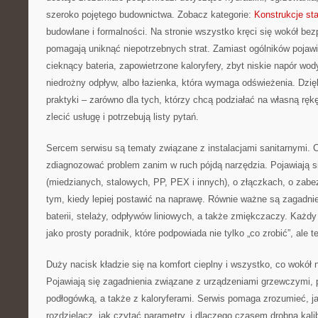
szeroko pojętego budownictwa. Zobacz kategorie:
Konstrukcje st
budowlane i formalności. Na stronie wszystko kręci się wokół bez
pomagają uniknąć niepotrzebnych strat. Zamiast ogólników pojawi
cieknący bateria, zapowietrzone kaloryfery, zbyt niskie napór wody
niedrożny odpływ, albo łazienka, która wymaga odświeżenia. Dzięk
praktyki – zarówno dla tych, którzy chcą podziałać na własną rękę,
zlecić usługę i potrzebują listy pytań.
Sercem serwisu są tematy związane z instalacjami sanitarnymi. Cz
zdiagnozować problem zanim w ruch pójdą narzędzia. Pojawiają s
(miedzianych, stalowych, PP, PEX i innych), o złączkach, o zabe
tym, kiedy lepiej postawić na naprawę. Równie ważne są zagadni
baterii, stelaży, odpływów liniowych, a także zmiękczaczy. Każ
jako prosty poradnik, które podpowiada nie tylko „co zrobić”, ale t
Duży nacisk kładzie się na komfort cieplny i wszystko, co wokół ni
Pojawiają się zagadnienia związane z urządzeniami grzewczymi, 
podłogówką, a także z kaloryferami. Serwis pomaga zrozumieć, jak
rozdzielacz, jak czytać parametry, i dlaczego czasem drobna kalib