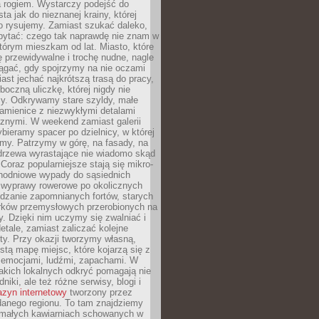
a rogiem. Wystarczy podejść do
ta jak do nieznanej krainy, której
o rysujemy. Zamiast szukać daleko,
ytać: czego tak naprawdę nie znam w
tórym mieszkam od lat. Miasto, które
 przewidywalne i trochę nudne, nagle
ągać, gdy spojrzymy na nie oczami
iast jechać najkrótszą trasą do pracy,
oczną uliczkę, której nigdy nie
y. Odkrywamy stare szyldy, małe
amienice z niezwykłymi detalami
cznymi. W weekend zamiast galerii
bieramy spacer po dzielnicy, w której
my. Patrzymy w górę, na fasady, na
 drzewa wyrastające nie wiadomo skąd
Coraz popularniejsze stają się mikro-
dnodniowe wypady do sąsiednich
 wyprawy rowerowe po okolicznych
dzanie zapomnianych fortów, starych
rków przemysłowych przerobionych na
ry. Dzięki nim uczymy się zwalniać i
etale, zamiast zaliczać kolejne
isty. Przy okazji tworzymy własną,
stą mapę miejsc, które kojarzą się z
 emocjami, ludźmi, zapachami. W
akich lokalnych odkryć pomagają nie
niki, ale też różne serwisy, blogi i
zyn internetowy
tworzony przez
danego regionu. To tam znajdziemy
 małych kawiarniach schowanych w