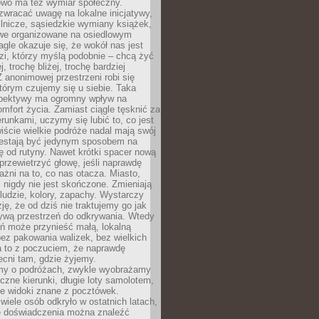
owo ma też wymiar społeczny.
wracać uwagę na lokalne inicjatywy,
ślnicze, sąsiedzkie wymiany książek,
owe organizowane na osiedlowym
gle okazuje się, że wokół nas jest
zi, którzy myślą podobnie – chcą żyć
j, trochę bliżej, trochę bardziej
 anonimowej przestrzeni robi się
tórym czujemy się u siebie. Taka
pektywy ma ogromny wpływ na
mfort życia. Zamiast ciągle tęsknić za
erunkami, uczymy się lubić to, co jest
ście wielkie podróże nadal mają swój
rzestają być jedynym sposobem na
ę od rutyny. Nawet krótki spacer nową
 przewietrzyć głowę, jeśli naprawdę
żni na to, co nas otacza. Miasto,
 nigdy nie jest skończone. Zmieniają
 ludzie, kolory, zapachy. Wystarczy
ję, że od dziś nie traktujemy go jak
 żywą przestrzeń do odkrywania. Wtedy
ń może przynieść małą, lokalną
ez pakowania walizek, bez wielkich
a to z poczuciem, że naprawdę
cni tam, gdzie żyjemy.
my o podróżach, zwykle wyobrażamy
czne kierunki, długie loty samolotem,
ne widoki znane z pocztówek.
ele osób odkryło w ostatnich latach,
e doświadczenia można znaleźć