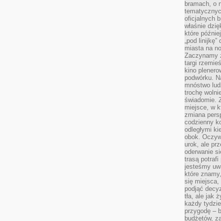
bramach, o 
tematycznyc
oficjalnych 
właśnie dzię
które późnie
„pod linijkę
miasta na n
Zaczynamy z
targi rzemie
kino plener
podwórku. Na
mnóstwo lud
trochę wolnie
świadomie. Z
miejsce, w k
zmiana pers
codzienny ko
odległymi ki
obok. Oczywi
urok, ale p
oderwanie si
trasą potrafi
jesteśmy uwa
które znamy,
się miejsca,
podjąć decyz
tła, ale jak
każdy tydzie
przygodę – b
budżetów, z