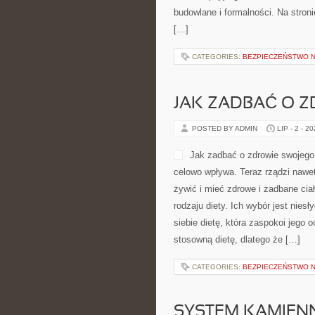
podpowiedzi dotyczące hydrauliki,
budownictwa. Zobacz kategorie: Ko
formalności. Na stronie wszystko 
CATEGORIES:
BEZPIECZEŃSTWO 
JAK ZADBAĆ O 
POSTED BY ADMIN
LIP - 2 - 2
przyczyny każdy zdoła odnaleźć dl
jednakże umie dostroić dla siebie 