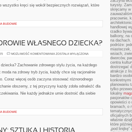
zaczyna wci
turysty. Zam
doświadczeniem, a czytelnik dostaje zrozumiałe
skręcamy w b
 ogrzewania, wymiany powietrza, a także szeroko pojętego
zauważaliśm
pracownie, k
nstrukcje stalowe i betonowe i Prawo budowlane i
architektoni
kręci się wokół bezpiecznych rozwiązań, które […]
handlowej wy
rzadko bywa
balkony, na
NA BUDOWIE
na dachach. 
podróże: je
miasteczek,
wsiach, zwie
ZDROWIE WŁASNEGO DZIECKA?
dworców, pa
centra kultu
dostrzegać d
JAK
025
MOŻLIWOŚĆ KOMENTOWANIA
ZOSTAŁA WYŁĄCZONA
atrakcje z l
ZADBAĆ
O
bardzo osobi
ZDROWIE
Jak zadbać o zdrowie swojego dziecka? Zachowanie
konkretnymi
WŁASNEGO
DZIECKA?
planowaniu t
zdrowego stylu życia, na każdego celowo wpływa. Teraz
tylko przewod
rządzi nawet moda na zdrowy tryb życia, każdy chce
lokalny
maga
pasjonatów 
się racjonalnie żywić i mieć zdrowe i zadbane ciało.
opowieści o
bramach, o 
Coraz więcej osób zaczyna stosować różnorodnego
tematycznyc
rodzaju diety. Ich wybór jest niesłychanie obszerny, z tej
oficjalnych 
właśnie dzię
a siebie dietę, która zaspokoi jego oczekiwania. Nie każdy
które późnie
stosowną dietę, dlatego że […]
„pod linijkę