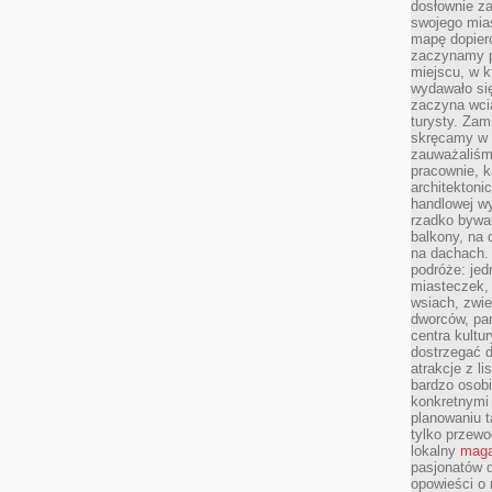
dosłownie z
swojego mias
mapę dopier
zaczynamy p
miejscu, w k
wydawało się
zaczyna wci
turysty. Zam
skręcamy w b
zauważaliśm
pracownie, k
architektoni
handlowej wy
rzadko bywa
balkony, na
na dachach. 
podróże: je
miasteczek,
wsiach, zwie
dworców, pa
centra kultu
dostrzegać d
atrakcje z l
bardzo osobi
konkretnymi
planowaniu t
tylko przewod
lokalny
maga
pasjonatów 
opowieści o