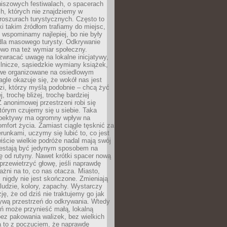
niszowych festiwalach, o spacerach
h, których nie znajdziemy w
broszurach turystycznych. Często to
ki takim źródłom trafiamy do miejsc,
j wspominamy najlepiej, bo nie były
” dla masowego turysty. Odkrywanie
owo ma też wymiar społeczny.
wracać uwagę na lokalne inicjatywy,
ślnicze, sąsiedzkie wymiany książek,
owe organizowane na osiedlowym
gle okazuje się, że wokół nas jest
zi, którzy myślą podobnie – chcą żyć
j, trochę bliżej, trochę bardziej
 anonimowej przestrzeni robi się
tórym czujemy się u siebie. Taka
pektywy ma ogromny wpływ na
mfort życia. Zamiast ciągle tęsknić za
erunkami, uczymy się lubić to, co jest
ście wielkie podróże nadal mają swój
rzestają być jedynym sposobem na
ę od rutyny. Nawet krótki spacer nową
 przewietrzyć głowę, jeśli naprawdę
żni na to, co nas otacza. Miasto,
 nigdy nie jest skończone. Zmieniają
 ludzie, kolory, zapachy. Wystarczy
ję, że od dziś nie traktujemy go jak
 żywą przestrzeń do odkrywania. Wtedy
ń może przynieść małą, lokalną
ez pakowania walizek, bez wielkich
a to z poczuciem, że naprawdę