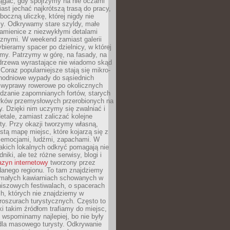
ągać, gdy spojrzymy na nie oczami
iast jechać najkrótszą trasą do pracy,
oczną uliczkę, której nigdy nie
y. Odkrywamy stare szyldy, małe
amienice z niezwykłymi detalami
cznymi. W weekend zamiast galerii
bieramy spacer po dzielnicy, w której
my. Patrzymy w górę, na fasady, na
 drzewa wyrastające nie wiadomo skąd
Coraz popularniejsze stają się mikro-
dnodniowe wypady do sąsiednich
 wyprawy rowerowe po okolicznych
dzanie zapomnianych fortów, starych
rków przemysłowych przerobionych na
ry. Dzięki nim uczymy się zwalniać i
etale, zamiast zaliczać kolejne
isty. Przy okazji tworzymy własną,
stą mapę miejsc, które kojarzą się z
 emocjami, ludźmi, zapachami. W
akich lokalnych odkryć pomagają nie
niki, ale też różne serwisy, blogi i
zyn internetowy
tworzony przez
danego regionu. To tam znajdziemy
 małych kawiarniach schowanych w
niszowych festiwalach, o spacerach
h, których nie znajdziemy w
broszurach turystycznych. Często to
ki takim źródłom trafiamy do miejsc,
j wspominamy najlepiej, bo nie były
” dla masowego turysty. Odkrywanie