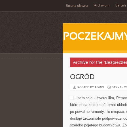
Archiwum
Bartek
Strona główna
POCZEKAJM
Archive for the ‘Bezpiecz
OGRÓD
POSTED BY ADMIN
STY - 1 - 2