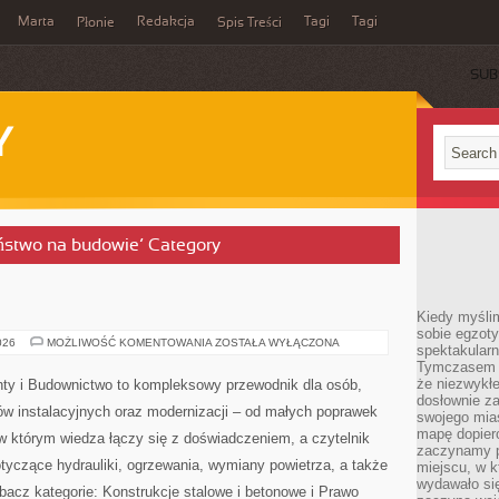
Marta
Redakcja
Tagi
Tagi
Płonie
Spis Treści
SUB
Y
eństwo na budowie’ Category
Kiedy myśli
sobie egzoty
OGRÓD
026
MOŻLIWOŚĆ KOMENTOWANIA
ZOSTAŁA WYŁĄCZONA
spektakular
Tymczasem wi
że niezwykł
Instalacje – Hydraulika, Remonty i Budownictwo to
dosłownie z
kompleksowy przewodnik dla osób, które chcą
swojego mias
mapę dopier
zrozumieć temat układów instalacyjnych oraz
zaczynamy p
modernizacji – od małych poprawek po poważne
miejscu, w k
wydawało się
remonty. To miejsce, w którym wiedza łączy się z