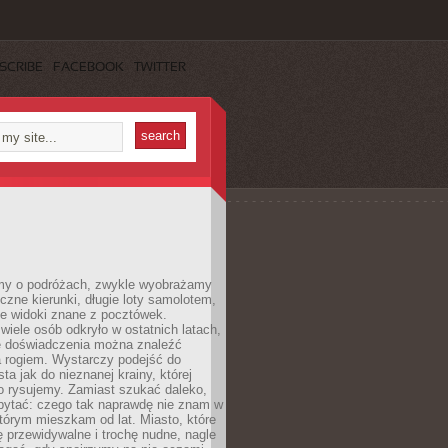
SCRIBE
FACEBOOK
TWITTER
my o podróżach, zwykle wyobrażamy
czne kierunki, długie loty samolotem,
ne widoki znane z pocztówek.
ele osób odkryło w ostatnich latach,
e doświadczenia można znaleźć
a rogiem. Wystarczy podejść do
ta jak do nieznanej krainy, której
o rysujemy. Zamiast szukać daleko,
ytać: czego tak naprawdę nie znam w
tórym mieszkam od lat. Miasto, które
 przewidywalne i trochę nudne, nagle