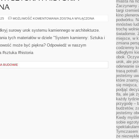
miasta na n
Zaczynamy z
NA BUDOWIE
targi rzemie
kino plener
podwórku. Na
mnóstwo lud
Y: SZTUKA I HISTORIA
trochę wolnie
świadomie. Z
KNA
miejsce, w k
zmiana pers
codzienny ko
SYSTEM
025
MOŻLIWOŚĆ KOMENTOWANIA
ZOSTAŁA WYŁĄCZONA
KAMIENNY:
odległymi ki
SZTUKA
obok. Oczywi
I
Marmur, granit, piaskowiec - odkryj surowy urok
urok, ale p
HISTORIA
SUROWEGO
oderwanie si
systemu kamiennego w architekturze. Poznaj historię i
PIĘKNA
trasą potrafi
sztukę wykorzystania tych materiałów w dziele "System
jesteśmy uwa
które znamy,
kamienny: Sztuka i historia surowego piękna". Czy
się miejsca,
podjąć decyz
surowość może być piękna? Odpowiedź w naszym
tła, ale jak
najnowszym artykule. #architektura #sztuka #historia
każdy tydzie
przygodę – b
budżetów, z
NA BUDOWIE
jesteśmy obe
Kiedy myśli
sobie egzoty
spektakular
Tymczasem wi
że niezwykł