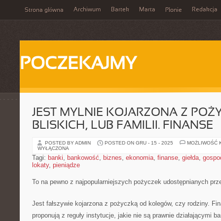
Archiwum
Bartek
Marta
Redakcja
Strona główna
Płonie
POCZEKAJMY
JEST MYLNIE KOJARZONA Z POŻ
BLISKICH, LUB FAMILII. FINANSE
POSTED BY ADMIN
POSTED ON GRU - 15 - 2025
MOŻLIWOŚĆ 
WYŁĄCZONA
Tagi:
banki
,
bankowość
,
biznes
,
ekonomia
,
finanse
,
giełda
,
gospo
lokaty
,
pieniądze
To na pewno z najpopularniejszych pożyczek udostępnianych prze
Jest fałszywie kojarzona z pożyczką od kolegów, czy rodziny. Fin
proponują z reguły instytucje, jakie nie są prawnie działającymi 