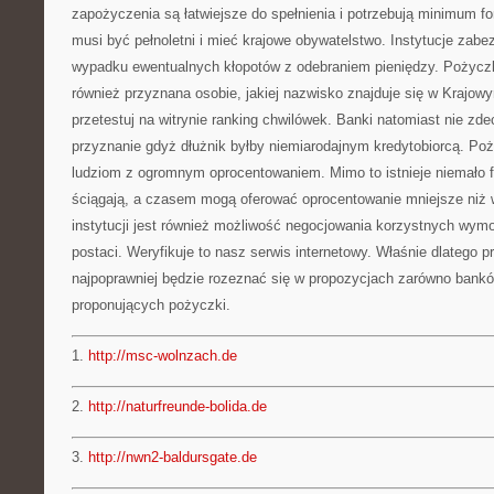
zapożyczenia są łatwiejsze do spełnienia i potrzebują minimum f
musi być pełnoletni i mieć krajowe obywatelstwo. Instytucje zabe
wypadku ewentualnych kłopotów z odebraniem pieniędzy. Pożycz
również przyznana osobie, jakiej nazwisko znajduje się w Krajow
przetestuj na witrynie ranking chwilówek. Banki natomiast nie zde
przyznanie gdyż dłużnik byłby niemiarodajnym kredytobiorcą. Poż
ludziom z ogromnym oprocentowaniem. Mimo to istnieje niemało fi
ściągają, a czasem mogą oferować oprocentowanie mniejsze niż 
instytucji jest również możliwość negocjowania korzystnych wym
postaci. Weryfikuje to nasz serwis internetowy. Właśnie dlatego 
najpoprawniej będzie rozeznać się w propozycjach zarówno banków
proponujących pożyczki.
1.
http://msc-wolnzach.de
2.
http://naturfreunde-bolida.de
3.
http://nwn2-baldursgate.de