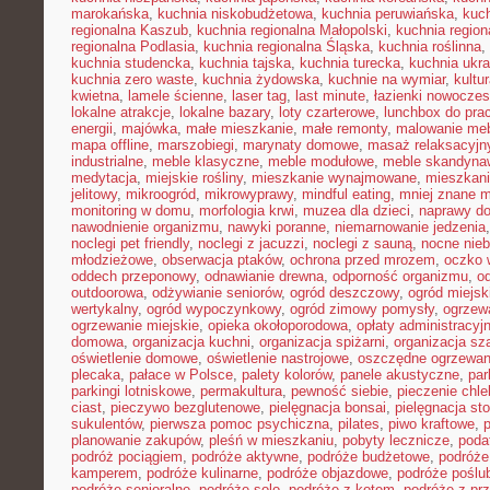
marokańska
,
kuchnia niskobudżetowa
,
kuchnia peruwiańska
,
kuch
regionalna Kaszub
,
kuchnia regionalna Małopolski
,
kuchnia region
regionalna Podlasia
,
kuchnia regionalna Śląska
,
kuchnia roślinna
,
kuchnia studencka
,
kuchnia tajska
,
kuchnia turecka
,
kuchnia ukr
kuchnia zero waste
,
kuchnia żydowska
,
kuchnie na wymiar
,
kultu
kwietna
,
lamele ścienne
,
laser tag
,
last minute
,
łazienki nowocze
lokalne atrakcje
,
lokalne bazary
,
loty czarterowe
,
lunchbox do pra
energii
,
majówka
,
małe mieszkanie
,
małe remonty
,
malowanie meb
mapa offline
,
marszobiegi
,
marynaty domowe
,
masaż relaksacyjn
industrialne
,
meble klasyczne
,
meble modułowe
,
meble skandyna
medytacja
,
miejskie rośliny
,
mieszkanie wynajmowane
,
mieszkani
jelitowy
,
mikroogród
,
mikrowyprawy
,
mindful eating
,
mniej znane m
monitoring w domu
,
morfologia krwi
,
muzea dla dzieci
,
naprawy d
nawodnienie organizmu
,
nawyki poranne
,
niemarnowanie jedzenia
noclegi pet friendly
,
noclegi z jacuzzi
,
noclegi z sauną
,
nocne nie
młodzieżowe
,
obserwacja ptaków
,
ochrona przed mrozem
,
oczko 
oddech przeponowy
,
odnawianie drewna
,
odporność organizmu
,
o
outdoorowa
,
odżywianie seniorów
,
ogród deszczowy
,
ogród miejsk
wertykalny
,
ogród wypoczynkowy
,
ogród zimowy pomysły
,
ogrzew
ogrzewanie miejskie
,
opieka okołoporodowa
,
opłaty administracyj
domowa
,
organizacja kuchni
,
organizacja spiżarni
,
organizacja sz
oświetlenie domowe
,
oświetlenie nastrojowe
,
oszczędne ogrzewan
plecaka
,
pałace w Polsce
,
palety kolorów
,
panele akustyczne
,
par
parkingi lotniskowe
,
permakultura
,
pewność siebie
,
pieczenie chl
ciast
,
pieczywo bezglutenowe
,
pielęgnacja bonsai
,
pielęgnacja st
sukulentów
,
pierwsza pomoc psychiczna
,
pilates
,
piwo kraftowe
,
planowanie zakupów
,
pleśń w mieszkaniu
,
pobyty lecznicze
,
poda
podróż pociągiem
,
podróże aktywne
,
podróże budżetowe
,
podróże
kamperem
,
podróże kulinarne
,
podróże objazdowe
,
podróże poślu
podróże senioralne
,
podróże solo
,
podróże z kotem
,
podróże z pr