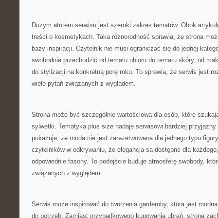
Dużym atutem serwisu jest szeroki zakres tematów. Obok artykułó
treści o kosmetykach. Taka różnorodność sprawia, że strona może 
bazy inspiracji. Czytelnik nie musi ograniczać się do jednej kateg
swobodnie przechodzić od tematu ubioru do tematu skóry, od maki
do stylizacji na konkretną porę roku. To sprawia, że serwis jest 
wiele pytań związanych z wyglądem.
Strona może być szczególnie wartościowa dla osób, które szukaj
sylwetki. Tematyka plus size nadaje serwisowi bardziej przyjazny
pokazuje, że moda nie jest zarezerwowana dla jednego typu figur
czytelników w odkrywaniu, że elegancja są dostępne dla każdego, 
odpowiednie fasony. To podejście buduje atmosferę swobody, któ
związanych z wyglądem.
Serwis może inspirować do tworzenia garderoby, która jest modn
do potrzeb. Zamiast przypadkowego kupowania ubrań, strona zach