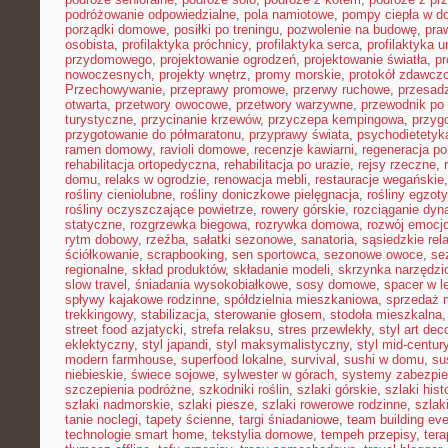
podróżowanie odpowiedzialne
,
pola namiotowe
,
pompy ciepła w 
porządki domowe
,
posiłki po treningu
,
pozwolenie na budowę
,
pra
osobista
,
profilaktyka próchnicy
,
profilaktyka serca
,
profilaktyka 
przydomowego
,
projektowanie ogrodzeń
,
projektowanie światła
,
pr
nowoczesnych
,
projekty wnętrz
,
promy morskie
,
protokół zdawczo
Przechowywanie
,
przeprawy promowe
,
przerwy ruchowe
,
przesadz
otwarta
,
przetwory owocowe
,
przetwory warzywne
,
przewodnik po
turystyczne
,
przycinanie krzewów
,
przyczepa kempingowa
,
przyg
przygotowanie do półmaratonu
,
przyprawy świata
,
psychodietetyk
ramen domowy
,
ravioli domowe
,
recenzje kawiarni
,
regeneracja po
rehabilitacja ortopedyczna
,
rehabilitacja po urazie
,
rejsy rzeczne
,
domu
,
relaks w ogrodzie
,
renowacja mebli
,
restauracje wegańskie
rośliny cieniolubne
,
rośliny doniczkowe pielęgnacja
,
rośliny egzot
rośliny oczyszczające powietrze
,
rowery górskie
,
rozciąganie dy
statyczne
,
rozgrzewka biegowa
,
rozrywka domowa
,
rozwój emocj
rytm dobowy
,
rzeźba
,
sałatki sezonowe
,
sanatoria
,
sąsiedzkie rel
ściółkowanie
,
scrapbooking
,
sen sportowca
,
sezonowe owoce
,
se
regionalne
,
skład produktów
,
składanie modeli
,
skrzynka narzędzi
slow travel
,
śniadania wysokobiałkowe
,
sosy domowe
,
spacer w l
spływy kajakowe rodzinne
,
spółdzielnia mieszkaniowa
,
sprzedaż 
trekkingowy
,
stabilizacja
,
sterowanie głosem
,
stodoła mieszkalna
street food azjatycki
,
strefa relaksu
,
stres przewlekły
,
styl art dec
eklektyczny
,
styl japandi
,
styl maksymalistyczny
,
styl mid-centur
modern farmhouse
,
superfood lokalne
,
survival
,
sushi w domu
,
su
niebieskie
,
świece sojowe
,
sylwester w górach
,
systemy zabezpi
szczepienia podróżne
,
szkodniki roślin
,
szlaki górskie
,
szlaki his
szlaki nadmorskie
,
szlaki piesze
,
szlaki rowerowe rodzinne
,
szlak
tanie noclegi
,
tapety ścienne
,
targi śniadaniowe
,
team building ev
technologie smart home
,
tekstylia domowe
,
tempeh przepisy
,
tera