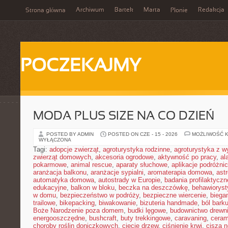
Archiwum
Bartek
Marta
Redakcja
Strona główna
Płonie
POCZEKAJMY
MODA PLUS SIZE NA CO DZIEŃ
POSTED BY ADMIN
POSTED ON CZE - 15 - 2026
MOŻLIWOŚĆ 
WYŁĄCZONA
Tagi:
adopcje zwierząt
,
agroturystyka rodzinne
,
agroturystyka z 
zwierząt domowych
,
akcesoria ogrodowe
,
aktywność po pracy
,
al
pokarmowe
,
animal rescue
,
aparaty słuchowe
,
aplikacje podróżni
aranżacja balkonu
,
aranżacje sypialni
,
aromaterapia domowa
,
ast
automatyka domowa
,
autostrady w Europie
,
badania profilaktyczn
edukacyjne
,
balkon w bloku
,
beczka na deszczówkę
,
behawioryst
w domu
,
bezpieczeństwo w podróży
,
bezpieczne wiercenie
,
biega
trailowe
,
bikepacking
,
biwakowanie
,
bizuteria handmade
,
ból bark
Boże Narodzenie poza domem
,
budki lęgowe
,
budownictwo drewn
energooszczędne
,
bushcraft
,
buty trekkingowe
,
caravaning
,
ceram
choroby roślin doniczkowych
,
cięcie drzew
,
ciśnienie krwi
,
cisza 