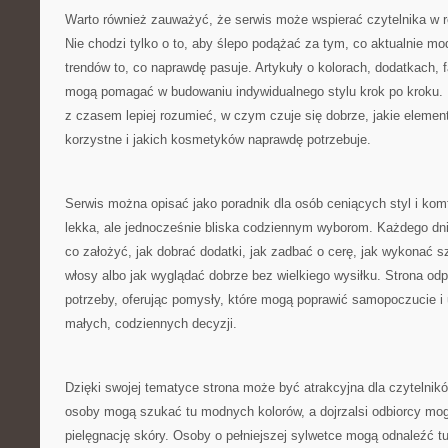
Warto również zauważyć, że serwis może wspierać czytelnika w r
Nie chodzi tylko o to, aby ślepo podążać za tym, co aktualnie mod
trendów to, co naprawdę pasuje. Artykuły o kolorach, dodatkach,
mogą pomagać w budowaniu indywidualnego stylu krok po kroku. 
z czasem lepiej rozumieć, w czym czuje się dobrze, jakie elemen
korzystne i jakich kosmetyków naprawdę potrzebuje.
Serwis można opisać jako poradnik dla osób ceniących styl i komf
lekka, ale jednocześnie bliska codziennym wyborom. Każdego dni
co założyć, jak dobrać dodatki, jak zadbać o cerę, jak wykonać s
włosy albo jak wyglądać dobrze bez wielkiego wysiłku. Strona odp
potrzeby, oferując pomysły, które mogą poprawić samopoczucie i
małych, codziennych decyzji.
Dzięki swojej tematyce strona może być atrakcyjna dla czytelni
osoby mogą szukać tu modnych kolorów, a dojrzalsi odbiorcy m
pielęgnację skóry. Osoby o pełniejszej sylwetce mogą odnaleźć tu 