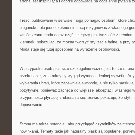
strona jest inspirująca i dobrze odpowiada na codzienne pytania
Treści publikowane w serwisie mogą pomagać osobom, które chcą
elegancko, ale jednocześnie nie chcą rezygnować z własnego gu
współczesna moda coraz częściej łączy praktyczność z trendami.
kierunek, pokazując, że można tworzyć stylizacje ładne, a przy 
Moda staje się tutaj sposobem na wyrażenie osobowości.
W przypadku osób plus size szczególnie ważne jest to, że stro
przekonanie, że atrakcyjny wygląd wymaga idealnej sylwetki. Art
wybierania ubrań, które zapewniają swobodę, a nie tylko maskują c
pozytywne, ponieważ zachęca do większej akceptacji własnego w
przyjemności płynącej z ubierania się. Serwis pokazuje, że sty
dopasowaniu.
Strona ma także potencjał, aby przyciągać czytelników zainter
nowinkami. Tematy takie jak naturalny blask są popularne, poniew