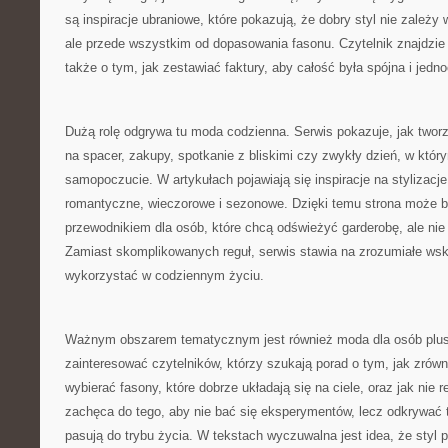
są inspiracje ubraniowe, które pokazują, że dobry styl nie zależy
ale przede wszystkim od dopasowania fasonu. Czytelnik znajdzie t
także o tym, jak zestawiać faktury, aby całość była spójna i jedno
Dużą rolę odgrywa tu moda codzienna. Serwis pokazuje, jak twor
na spacer, zakupy, spotkanie z bliskimi czy zwykły dzień, w który
samopoczucie. W artykułach pojawiają się inspiracje na stylizacj
romantyczne, wieczorowe i sezonowe. Dzięki temu strona może
przewodnikiem dla osób, które chcą odświeżyć garderobę, ale ni
Zamiast skomplikowanych reguł, serwis stawia na zrozumiałe ws
wykorzystać w codziennym życiu.
Ważnym obszarem tematycznym jest również moda dla osób plus
zainteresować czytelników, którzy szukają porad o tym, jak zrów
wybierać fasony, które dobrze układają się na ciele, oraz jak nie
zachęca do tego, aby nie bać się eksperymentów, lecz odkrywać t
pasują do trybu życia. W tekstach wyczuwalna jest idea, że styl 