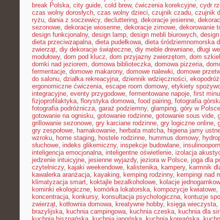
break Polska
,
city guide
,
cold brew
,
ćwiczenia korekcyjne
,
cydr r
czas wolny dorosłych
,
czas wolny dzieci
,
czujnik czadu
,
czujnik
ryżu
,
dania z soczewicy
,
decluttering
,
dekoracje jesienne
,
dekorac
sezonowe
,
dekoracje wiosenne
,
dekoracje zimowe
,
dekorowanie t
design funkcjonalny
,
design lamp
,
design mebli biurowych
,
design
dieta przeciwzapalna
,
dieta pudełkowa
,
dieta śródziemnomorska d
zwierząt
,
diy dekoracje świąteczne
,
diy meble drewniane
,
długi w
modułowy
,
dom pod klucz
,
dom przyjazny zwierzętom
,
dom szkie
domki nad jeziorem
,
domowa biblioteczka
,
domowa pizzeria
,
domo
fermentacje
,
domowe makarony
,
domowe nalewki
,
domowe przetw
do salonu
,
działka rekreacyjna
,
dziennik wdzięczności
,
ekopodróż
ergonomiczne ćwiczenia
,
escape room domowy
,
etykiety spożyw
integracyjne
,
eventy przygodowe
,
fermentowane napoje
,
first min
fizjoprofilaktyka
,
florystyka domowa
,
food pairing
,
fotografia górsk
fotografia podróżnicza
,
garaż podziemny
,
glamping
,
góry w Polsc
gotowanie na ognisku
,
gotowanie rodzinne
,
gotowanie sous vide
,
grillowanie sezonowe
,
gry karciane rodzinne
,
gry logiczne online
,
gry zespołowe
,
hamakowanie
,
herbata matcha
,
higiena jamy ustne
wzroku
,
home staging
,
hostele rodzinne
,
hummus domowy
,
hydro
słuchowe
,
indeks glikemiczny
,
inspekcje budowlane
,
insulinoopor
inteligencja emocjonalna
,
inteligentne oświetlenie
,
izolacja akusty
jedzenie intuicyjne
,
jesienne wyjazdy
,
jeziora w Polsce
,
joga dla 
czytelniczy
,
kajaki weekendowe
,
kalistenika
,
kampery
,
karmnik dl
kawalerka aranżacja
,
kayaking
,
kemping rodzinny
,
kempingi nad 
klimatyzacja smart
,
koktajle bezalkoholowe
,
kolacje jednogarnko
kominki ekologiczne
,
komórka lokatorska
,
kompozycje kwiatowe
,
koncentracja
,
konkursy
,
konsultacja psychologiczna
,
kontuzje sp
zwierząt
,
kotłownia domowa
,
kreatywne hobby
,
księga wieczysta
,
brazylijska
,
kuchnia campingowa
,
kuchnia czeska
,
kuchnia dla sin
kuchnia hiszpańska
,
kuchnia japońska
,
kuchnia koreańska
,
kuchn