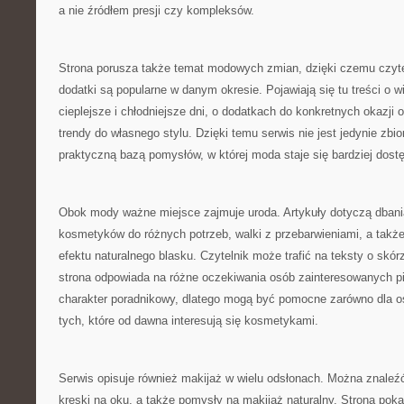
a nie źródłem presji czy kompleksów.
Strona porusza także temat modowych zmian, dzięki czemu czyte
dodatki są popularne w danym okresie. Pojawiają się tu treści o wi
cieplejsze i chłodniejsze dni, o dodatkach do konkretnych okazji 
trendy do własnego stylu. Dzięki temu serwis nie jest jedynie zbi
praktyczną bazą pomysłów, w której moda staje się bardziej dost
Obok mody ważne miejsce zajmuje uroda. Artykuły dotyczą dbani
kosmetyków do różnych potrzeb, walki z przebarwieniami, a tak
efektu naturalnego blasku. Czytelnik może trafić na teksty o skór
strona odpowiada na różne oczekiwania osób zainteresowanych pi
charakter poradnikowy, dlatego mogą być pomocne zarówno dla os
tych, które od dawna interesują się kosmetykami.
Serwis opisuje również makijaż w wielu odsłonach. Można znaleźć
kreski na oku, a także pomysły na makijaż naturalny. Strona poka