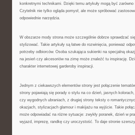
konkretnymi technikami. Dzięki temu artykuły mogą być zarówno in
Czytelnik nie tylko ogląda pomysł, ale może spróbować zastosowa
odpowiednie narzędzia.
W obszarze mody strona może szczególnie dobrze sprawdzać się 
stylizować. Takie artykuły są łatwe do rozwinięcia, ponieważ odp
potrzeby odbiorców. Osoba szukająca sukienki na specjalną okazję
na jesień czy akcesoriów na zimę może znaleźć tu inspirację. Dz
charakter internetowej garderoby inspiracji.
Jednym z ciekawszych elementów strony jest połączenie temató
strony pojawiają się porady o stylu na co dzień, jasnych kolorac
czy wygodnych ubraniach, z drugiej strony teksty o romantyczny
okazjach, stylizacjach glamour i makijażu na wyjście. Takie połąc
może odpowiadać na różne sytuacje: zwykły poranek, dzień w pra
wyjazd, imprezę, randkę czy uroczystość. To daje stronie szersz