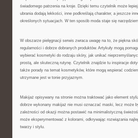
świadomego patrzenia na kroje. Dzięki temu czytelnik może lepie
ubrania dodają lekkości, inne podkreślają charakter, a jeszcze in
określonych sytuacjach. W ten sposób moda staje się narzędziem
W obszarze pielęgnacji serwis zwraca uwagę na to, że piękna sk
regularności i dobrze dobranych produktów. Artykuły mogą pomag
wybierać kosmetyki do rodzaju skóry, jak unikać nieprzemyślany
prostą, ale skuteczną rutynę. Czytelnik znajdzie tu inspiracje do
także porady na temat kosmetyków, które mogą wspierać codzien
utrzymane jest w tonie przyjaznym.
Makijaż opisywany na stronie można traktować jako element styliz
dobrze wykonany makijaż nie musi oznaczać maski, lecz może 
zależności od okazji można postawić na minimalistyczną świeżoś
może eksperymentować z kolorami, odkrywając rozwiązania najle
twarzy i stylu.