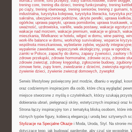
tłumacz offline
,
tofu przepisy
,
trasy samochodowe
,
travel blogger
trening core
,
trening dla dzieci
,
trening funkcjonalny
,
trening kettle
po ciąży
,
trening równowagi
,
trening seniorów
,
trening z gumami
,
t
industrialna
,
turystyka kolejowa
,
turystyka literacka
,
turystyka prz
sakralna
,
ubezpieczenie podróżne
,
ukryte perełki
,
uprawa kiełków
ogórków
,
uprawa papryki
,
uprawa pomidorów
,
uprawa truskawek
,
u
uważność
,
uzdrowiska
,
vanlife
,
wada postawy
,
wakacje egzotycz
wakacje nad morzem
,
wakacje premium
,
wakacje w górach
,
waka
mieszkania
,
Wielkanoc w hotelu
,
wilgoć w domu
,
wine pairing
,
win
work-life balance w domu
,
workshop survivalowy
,
wsparcie kryzy
wspólnota mieszkaniowa
,
wybielanie zębów
,
wyjazdy integracyjne
wypalenie zawodowe
,
wypoczynek ekologiczny
,
yoga w ogrodzie
,
zamki w Polsce
,
zapachy do domu
,
zapasy żywności
,
zasłony i f
zdrowe przekąski
,
zdrowie hormonalne
,
zdrowie oczu
,
zdrowie sł
zdrowie zwierząt
,
zdrowy kręgosłup
,
zgłoszenie budowy
,
zgubiony
zimowe ferie
,
zupy krem
,
zwiedzanie z dziećmi
,
zwierzęta egzoty
żywienie dzieci
,
żywienie zwierząt domowych
,
żywopłot
Serwis lifestylowy poświęcony jest modzie, dbaniu o wygląd, ko
oraz codziennym inspiracjom dla osób, które chcą wyglądać pewnie
miejsce stworzone z myślą o czytelnikach, którzy szukają przys
dobierania ubrań, pielęgnacji skóry, estetycznych inspiracji ora
Strona łączy inspiracyjny ton z tematyką bliską osobom, które int
różnych typów figury, kobiecą elegancją i urodą bez sztywnych 
Stylizacje na Specjalne Okazje
i Moda, Uroda, Styl. Na stronie m
dotyczące tego, jak budować garderobę, aby czuć się wygodnie