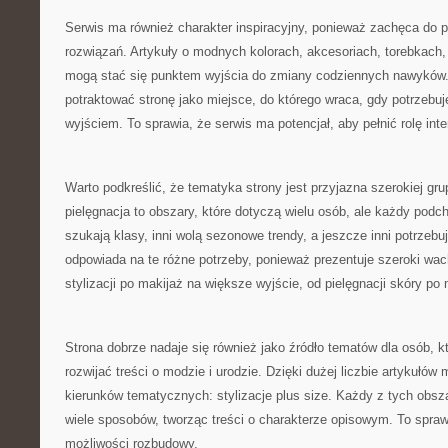
Serwis ma również charakter inspiracyjny, ponieważ zachęca do
rozwiązań. Artykuły o modnych kolorach, akcesoriach, torebkach,
mogą stać się punktem wyjścia do zmiany codziennych nawyków.
potraktować stronę jako miejsce, do którego wraca, gdy potrzebuj
wyjściem. To sprawia, że serwis ma potencjał, aby pełnić rolę inter
Warto podkreślić, że tematyka strony jest przyjazna szerokiej gru
pielęgnacja to obszary, które dotyczą wielu osób, ale każdy podch
szukają klasy, inni wolą sezonowe trendy, a jeszcze inni potrzebu
odpowiada na te różne potrzeby, ponieważ prezentuje szeroki wac
stylizacji po makijaż na większe wyjście, od pielęgnacji skóry po
Strona dobrze nadaje się również jako źródło tematów dla osób, k
rozwijać treści o modzie i urodzie. Dzięki dużej liczbie artykułów
kierunków tematycznych: stylizacje plus size. Każdy z tych obs
wiele sposobów, tworząc treści o charakterze opisowym. To spraw
możliwości rozbudowy.