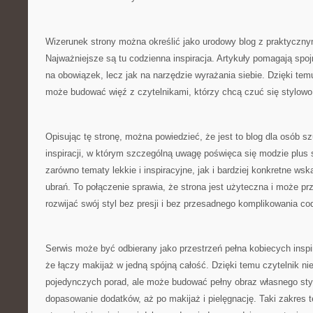
Wizerunek strony można określić jako urodowy blog z praktyczn
Najważniejsze są tu codzienna inspiracja. Artykuły pomagają spoj
na obowiązek, lecz jak na narzędzie wyrażania siebie. Dzięki tem
może budować więź z czytelnikami, którzy chcą czuć się stylowo
Opisując tę stronę, można powiedzieć, że jest to blog dla osób 
inspiracji, w którym szczególną uwagę poświęca się modzie plus s
zarówno tematy lekkie i inspiracyjne, jak i bardziej konkretne w
ubrań. To połączenie sprawia, że strona jest użyteczna i może pr
rozwijać swój styl bez presji i bez przesadnego komplikowania c
Serwis może być odbierany jako przestrzeń pełna kobiecych inspira
że łączy makijaż w jedną spójną całość. Dzięki temu czytelnik ni
pojedynczych porad, ale może budować pełny obraz własnego styl
dopasowanie dodatków, aż po makijaż i pielęgnację. Taki zakres 