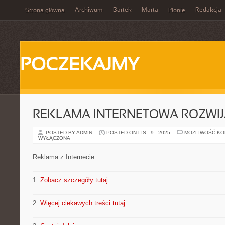
Archiwum
Bartek
Marta
Redakcja
Strona główna
Płonie
POCZEKAJMY
REKLAMA INTERNETOWA ROZWIJ
POSTED BY ADMIN
POSTED ON LIS - 9 - 2025
MOŻLIWOŚĆ K
WYŁĄCZONA
Reklama z Internecie
1.
Zobacz szczegóły tutaj
2.
Więcej ciekawych treści tutaj