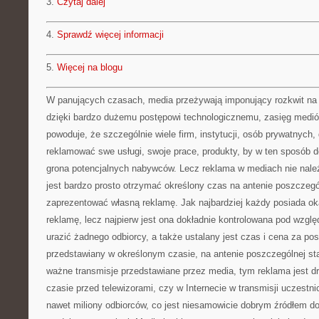
3.
Czytaj dalej
4.
Sprawdź więcej informacji
5.
Więcej na blogu
W panujących czasach, media przeżywają imponujący rozkwit na 
dzięki bardzo dużemu postępowi technologicznemu, zasięg mediów
powoduje, że szczególnie wiele firm, instytucji, osób prywatnych,
reklamować swe usługi, swoje prace, produkty, by w ten sposób d
grona potencjalnych nabywców. Lecz reklama w mediach nie należy
jest bardzo prosto otrzymać określony czas na antenie poszczegól
zaprezentować własną reklamę. Jak najbardziej każdy posiada ok
reklamę, lecz najpierw jest ona dokładnie kontrolowana pod wzgl
urazić żadnego odbiorcy, a także ustalany jest czas i cena za p
przedstawiany w określonym czasie, na antenie poszczególnej sta
ważne transmisje przedstawiane przez media, tym reklama jest 
czasie przed telewizorami, czy w Internecie w transmisji uczestni
nawet miliony odbiorców, co jest niesamowicie dobrym źródłem do