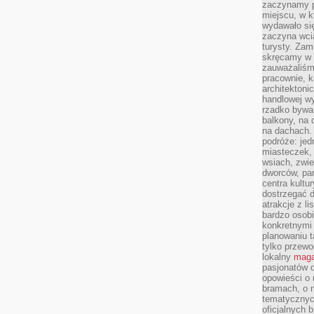
zaczynamy p
miejscu, w k
wydawało się
zaczyna wci
turysty. Zam
skręcamy w b
zauważaliśm
pracownie, k
architektoni
handlowej wy
rzadko bywa
balkony, na
na dachach. 
podróże: je
miasteczek,
wsiach, zwie
dworców, pa
centra kultu
dostrzegać d
atrakcje z l
bardzo osobi
konkretnymi
planowaniu t
tylko przewod
lokalny
maga
pasjonatów 
opowieści o
bramach, o 
tematycznyc
oficjalnych 