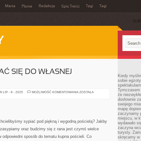
Marta
Redakcja
Tagi
Tagi
Płonie
Spis Treści
SUB
Y
Ć SIĘ DO WŁASNEJ
Kiedy myśli
sobie egzoty
spektakular
Tymczasem wi
JAK
LIP - 8 - 2025
MOŻLIWOŚĆ KOMENTOWANIA
ZOSTAŁA
że niezwykł
PRZYGOTOWAĆ
SIĘ
dosłownie z
DO
swojego mias
WŁASNEJ
mapę dopier
STUDNIÓWKI?
zaczynamy p
miejscu, w k
hcielibyśmy sypiać pod piękną i wygodną pościelą? Jakby
wydawało się
zaczyna wci
k zasypiamy oraz budzimy się z rana jest czymś wielce
turysty. Zam
 w odpowiedni sposób do tematu kupna pościeli. Co
skręcamy w b