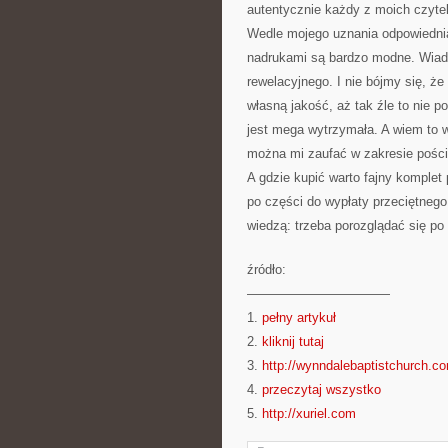
autentycznie każdy z moich czytel
Wedle mojego uznania odpowiednia 
nadrukami są bardzo modne. Wiado
rewelacyjnego. I nie bójmy się, że
własną jakość, aż tak źle to nie p
jest mega wytrzymała. A wiem to 
można mi zaufać w zakresie poście
A gdzie kupić warto fajny komplet
po części do wypłaty przeciętneg
wiedzą: trzeba porozglądać się po
źródło:
———————————
1.
pełny artykuł
2.
kliknij tutaj
3.
http://wynndalebaptistchurch.c
4.
przeczytaj wszystko
5.
http://xuriel.com