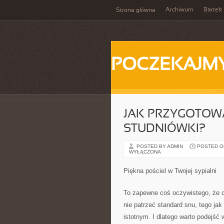
Archiwum
Bartek
Strona główna
POCZEKAJM
JAK PRZYGOTOWA
STUDNIÓWKI?
POSTED BY ADMIN
POSTED ON 
WYŁĄCZONA
Piękna pościel w Twojej sypialni
To zapewne coś oczywistego, że c
nie patrzeć standard snu, tego ja
istotnym. I dlatego warto podejść