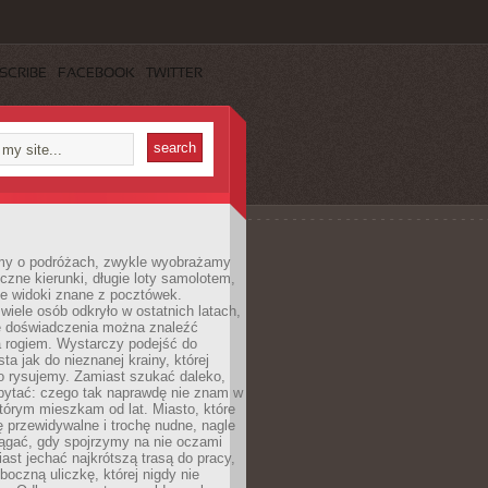
SCRIBE
FACEBOOK
TWITTER
my o podróżach, zwykle wyobrażamy
czne kierunki, długie loty samolotem,
ne widoki znane z pocztówek.
ele osób odkryło w ostatnich latach,
e doświadczenia można znaleźć
a rogiem. Wystarczy podejść do
ta jak do nieznanej krainy, której
o rysujemy. Zamiast szukać daleko,
ytać: czego tak naprawdę nie znam w
tórym mieszkam od lat. Miasto, które
 przewidywalne i trochę nudne, nagle
ągać, gdy spojrzymy na nie oczami
iast jechać najkrótszą trasą do pracy,
oczną uliczkę, której nigdy nie