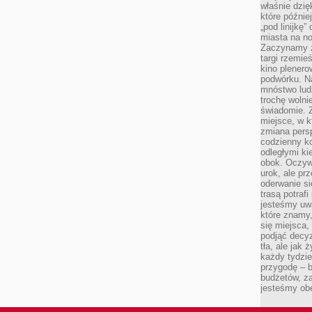
właśnie dzię
które późnie
„pod linijkę
miasta na n
Zaczynamy z
targi rzemie
kino plener
podwórku. Na
mnóstwo lud
trochę wolnie
świadomie. Z
miejsce, w k
zmiana pers
codzienny ko
odległymi ki
obok. Oczywi
urok, ale p
oderwanie si
trasą potrafi
jesteśmy uwa
które znamy,
się miejsca,
podjąć decyz
tła, ale jak
każdy tydzie
przygodę – b
budżetów, z
jesteśmy obe