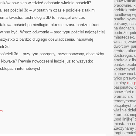
zauważaliśm
ników powinien wiedzieć odnośnie właśnie pościeli?
pracownie, k
architektoni
jest pościel 3d – w ostatnim czasie pościele z takimi
handlowej wy
ma kwestia: technologia 3D to niewątpliwie coś
rzadko bywa
balkony, na
 takowa pościel po niedługim okresie czasu bardzo straci
na dachach. 
owinno być. Wręcz odwrotnie – tego typu pościel najczęściej
podróże: je
miasteczek,
wszystko z bardzo długiego doświadczenia, naprawdę
wsiach, zwie
dworców, pa
li 3d.
centra kultu
 pościeli 3d – przy tym porządny, przystosowany, chociażby
dostrzegać d
atrakcje z l
o Nowaka? Pewnie nowocześni ludzie już to wszystko
bardzo osobi
 sklepach internetowych.
konkretnymi
planowaniu t
tylko przewod
lokalny
maga
pasjonatów 
opowieści o
bramach, o 
tematycznyc
oficjalnych 
właśnie dzię
om
które późnie
„pod linijkę
miasta na n
Zaczynamy z
targi rzemie