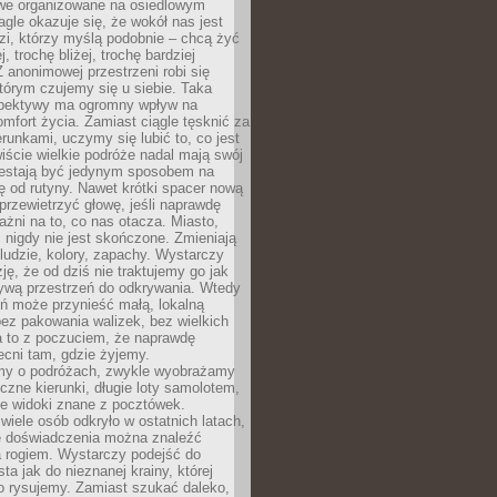
owe organizowane na osiedlowym
gle okazuje się, że wokół nas jest
zi, którzy myślą podobnie – chcą żyć
j, trochę bliżej, trochę bardziej
 anonimowej przestrzeni robi się
tórym czujemy się u siebie. Taka
pektywy ma ogromny wpływ na
mfort życia. Zamiast ciągle tęsknić za
erunkami, uczymy się lubić to, co jest
ście wielkie podróże nadal mają swój
rzestają być jedynym sposobem na
ę od rutyny. Nawet krótki spacer nową
 przewietrzyć głowę, jeśli naprawdę
żni na to, co nas otacza. Miasto,
 nigdy nie jest skończone. Zmieniają
 ludzie, kolory, zapachy. Wystarczy
ję, że od dziś nie traktujemy go jak
 żywą przestrzeń do odkrywania. Wtedy
ń może przynieść małą, lokalną
ez pakowania walizek, bez wielkich
a to z poczuciem, że naprawdę
cni tam, gdzie żyjemy.
my o podróżach, zwykle wyobrażamy
czne kierunki, długie loty samolotem,
ne widoki znane z pocztówek.
ele osób odkryło w ostatnich latach,
e doświadczenia można znaleźć
a rogiem. Wystarczy podejść do
ta jak do nieznanej krainy, której
o rysujemy. Zamiast szukać daleko,