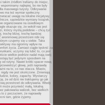
ki takim źródłom trafiamy do miejsc,
j wspominamy najlepiej, bo nie były
” dla masowego turysty. Odkrywanie
owo ma też wymiar społeczny.
wracać uwagę na lokalne inicjatywy,
ślnicze, sąsiedzkie wymiany książek,
owe organizowane na osiedlowym
gle okazuje się, że wokół nas jest
zi, którzy myślą podobnie – chcą żyć
j, trochę bliżej, trochę bardziej
 anonimowej przestrzeni robi się
tórym czujemy się u siebie. Taka
pektywy ma ogromny wpływ na
mfort życia. Zamiast ciągle tęsknić za
erunkami, uczymy się lubić to, co jest
ście wielkie podróże nadal mają swój
rzestają być jedynym sposobem na
ę od rutyny. Nawet krótki spacer nową
 przewietrzyć głowę, jeśli naprawdę
żni na to, co nas otacza. Miasto,
 nigdy nie jest skończone. Zmieniają
 ludzie, kolory, zapachy. Wystarczy
ję, że od dziś nie traktujemy go jak
 żywą przestrzeń do odkrywania. Wtedy
ń może przynieść małą, lokalną
ez pakowania walizek, bez wielkich
a to z poczuciem, że naprawdę
cni tam, gdzie żyjemy.