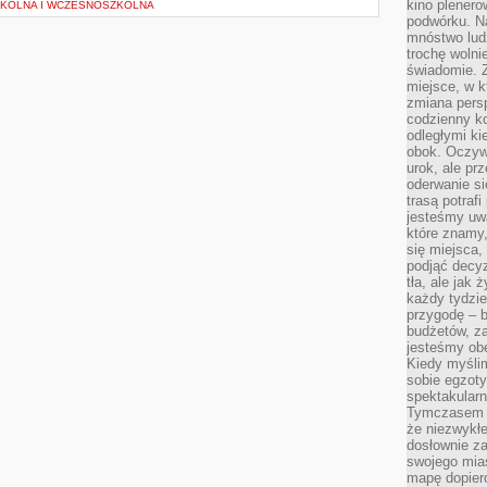
kino plener
ZKOLNA I WCZESNOSZKOLNA
podwórku. Na
mnóstwo lud
trochę wolnie
świadomie. Z
miejsce, w k
zmiana pers
codzienny ko
odległymi ki
obok. Oczywi
urok, ale p
oderwanie si
trasą potrafi
jesteśmy uwa
które znamy,
się miejsca,
podjąć decyz
tła, ale jak
każdy tydzie
przygodę – b
budżetów, z
jesteśmy obe
Kiedy myśli
sobie egzoty
spektakular
Tymczasem wi
że niezwykł
dosłownie z
swojego mias
mapę dopier