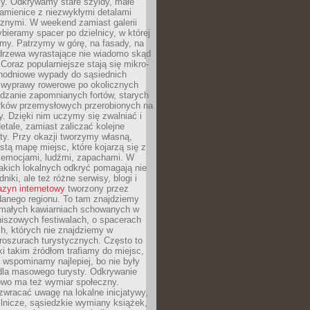
y. Odkrywamy stare szyldy, małe
amienice z niezwykłymi detalami
cznymi. W weekend zamiast galerii
bieramy spacer po dzielnicy, w której
my. Patrzymy w górę, na fasady, na
 drzewa wyrastające nie wiadomo skąd
Coraz popularniejsze stają się mikro-
dnodniowe wypady do sąsiednich
 wyprawy rowerowe po okolicznych
dzanie zapomnianych fortów, starych
rków przemysłowych przerobionych na
ry. Dzięki nim uczymy się zwalniać i
etale, zamiast zaliczać kolejne
isty. Przy okazji tworzymy własną,
stą mapę miejsc, które kojarzą się z
 emocjami, ludźmi, zapachami. W
akich lokalnych odkryć pomagają nie
niki, ale też różne serwisy, blogi i
zyn internetowy
tworzony przez
danego regionu. To tam znajdziemy
 małych kawiarniach schowanych w
niszowych festiwalach, o spacerach
h, których nie znajdziemy w
broszurach turystycznych. Często to
ki takim źródłom trafiamy do miejsc,
j wspominamy najlepiej, bo nie były
” dla masowego turysty. Odkrywanie
owo ma też wymiar społeczny.
wracać uwagę na lokalne inicjatywy,
ślnicze, sąsiedzkie wymiany książek,