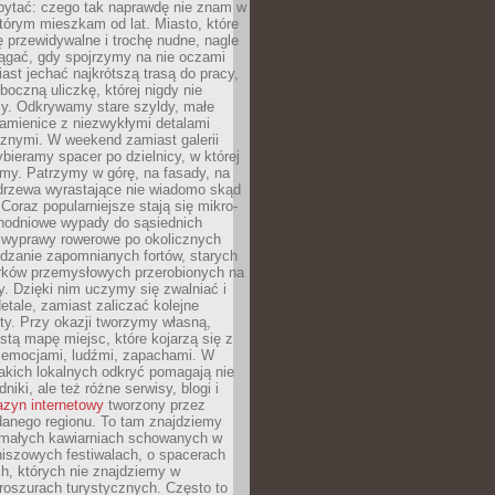
ytać: czego tak naprawdę nie znam w
tórym mieszkam od lat. Miasto, które
 przewidywalne i trochę nudne, nagle
ągać, gdy spojrzymy na nie oczami
iast jechać najkrótszą trasą do pracy,
oczną uliczkę, której nigdy nie
y. Odkrywamy stare szyldy, małe
amienice z niezwykłymi detalami
cznymi. W weekend zamiast galerii
bieramy spacer po dzielnicy, w której
my. Patrzymy w górę, na fasady, na
 drzewa wyrastające nie wiadomo skąd
Coraz popularniejsze stają się mikro-
dnodniowe wypady do sąsiednich
 wyprawy rowerowe po okolicznych
dzanie zapomnianych fortów, starych
rków przemysłowych przerobionych na
ry. Dzięki nim uczymy się zwalniać i
etale, zamiast zaliczać kolejne
isty. Przy okazji tworzymy własną,
stą mapę miejsc, które kojarzą się z
 emocjami, ludźmi, zapachami. W
akich lokalnych odkryć pomagają nie
niki, ale też różne serwisy, blogi i
zyn internetowy
tworzony przez
danego regionu. To tam znajdziemy
 małych kawiarniach schowanych w
niszowych festiwalach, o spacerach
h, których nie znajdziemy w
broszurach turystycznych. Często to