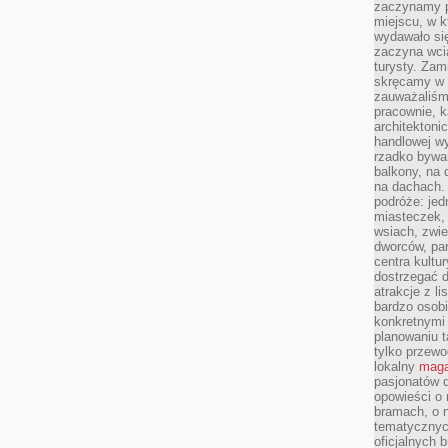
zaczynamy p
miejscu, w k
wydawało się
zaczyna wci
turysty. Zam
skręcamy w b
zauważaliśm
pracownie, k
architektoni
handlowej wy
rzadko bywa
balkony, na
na dachach. 
podróże: je
miasteczek,
wsiach, zwie
dworców, pa
centra kultu
dostrzegać d
atrakcje z l
bardzo osobi
konkretnymi
planowaniu t
tylko przewod
lokalny
maga
pasjonatów 
opowieści o
bramach, o 
tematycznyc
oficjalnych 