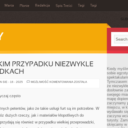
Marta
Redakcja
Tagi
Tagi
Płonie
Spis Treści
SUB
Y
KIM PRZYPADKU NIEZWYKLE
Kiedy myśli
ADKACH
sobie egzoty
spektakular
Tymczasem wi
AWARIE
SIE - 16 - 2025
MOŻLIWOŚĆ KOMENTOWANIA
ZOSTAŁA
TO
że niezwykł
W
dosłownie z
TAKIM
swojego mias
PRZYPADKU
yczaj często
NIEZWYKLE
mapę dopier
W
zaczynamy p
WIELU
PRZYPADKACH
miejscu, w k
nych petentów, jako że takie usługi furt są im potrzebne. W
wydawało się
óz dużych rzeczy, jak i materiałów kłopotliwych do
zaczyna wci
turysty. Zam
 przydają się również w przypadku wielkiej przeprowadzki,
skręcamy w b