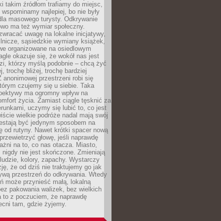
ki takim źródłom trafiamy do miejsc,
j wspominamy najlepiej, bo nie były
” dla masowego turysty. Odkrywanie
owo ma też wymiar społeczny.
wracać uwagę na lokalne inicjatywy,
ślnicze, sąsiedzkie wymiany książek,
owe organizowane na osiedlowym
gle okazuje się, że wokół nas jest
zi, którzy myślą podobnie – chcą żyć
j, trochę bliżej, trochę bardziej
 anonimowej przestrzeni robi się
tórym czujemy się u siebie. Taka
pektywy ma ogromny wpływ na
mfort życia. Zamiast ciągle tęsknić za
erunkami, uczymy się lubić to, co jest
ście wielkie podróże nadal mają swój
rzestają być jedynym sposobem na
ę od rutyny. Nawet krótki spacer nową
 przewietrzyć głowę, jeśli naprawdę
żni na to, co nas otacza. Miasto,
 nigdy nie jest skończone. Zmieniają
 ludzie, kolory, zapachy. Wystarczy
ję, że od dziś nie traktujemy go jak
 żywą przestrzeń do odkrywania. Wtedy
ń może przynieść małą, lokalną
ez pakowania walizek, bez wielkich
a to z poczuciem, że naprawdę
cni tam, gdzie żyjemy.