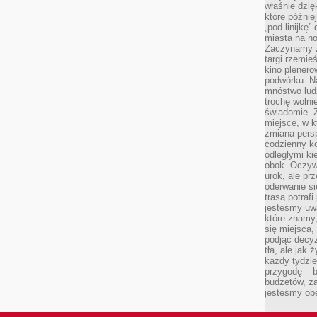
właśnie dzię
które późnie
„pod linijkę
miasta na n
Zaczynamy z
targi rzemie
kino plener
podwórku. Na
mnóstwo lud
trochę wolnie
świadomie. Z
miejsce, w k
zmiana pers
codzienny ko
odległymi ki
obok. Oczywi
urok, ale p
oderwanie si
trasą potrafi
jesteśmy uwa
które znamy,
się miejsca,
podjąć decyz
tła, ale jak
każdy tydzie
przygodę – b
budżetów, z
jesteśmy obe