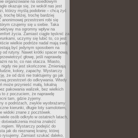
owe organizowane na osiedlowym
gle okazuje się, że wokół nas jest
zi, którzy myślą podobnie – chcą żyć
j, trochę bliżej, trochę bardziej
 anonimowej przestrzeni robi się
tórym czujemy się u siebie. Taka
pektywy ma ogromny wpływ na
mfort życia. Zamiast ciągle tęsknić za
erunkami, uczymy się lubić to, co jest
ście wielkie podróże nadal mają swój
rzestają być jedynym sposobem na
ę od rutyny. Nawet krótki spacer nową
 przewietrzyć głowę, jeśli naprawdę
żni na to, co nas otacza. Miasto,
 nigdy nie jest skończone. Zmieniają
 ludzie, kolory, zapachy. Wystarczy
ję, że od dziś nie traktujemy go jak
 żywą przestrzeń do odkrywania. Wtedy
ń może przynieść małą, lokalną
ez pakowania walizek, bez wielkich
a to z poczuciem, że naprawdę
cni tam, gdzie żyjemy.
my o podróżach, zwykle wyobrażamy
czne kierunki, długie loty samolotem,
ne widoki znane z pocztówek.
ele osób odkryło w ostatnich latach,
e doświadczenia można znaleźć
a rogiem. Wystarczy podejść do
ta jak do nieznanej krainy, której
o rysujemy. Zamiast szukać daleko,