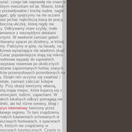
ytać: czego tak naprawdę nie znam w
tórym mieszkam od lat. Miasto, które
 przewidywalne i trochę nudne, nagle
ągać, gdy spojrzymy na nie oczami
iast jechać najkrótszą trasą do pracy,
oczną uliczkę, której nigdy nie
y. Odkrywamy stare szyldy, małe
amienice z niezwykłymi detalami
cznymi. W weekend zamiast galerii
bieramy spacer po dzielnicy, w której
my. Patrzymy w górę, na fasady, na
 drzewa wyrastające nie wiadomo skąd
Coraz popularniejsze stają się mikro-
dnodniowe wypady do sąsiednich
 wyprawy rowerowe po okolicznych
dzanie zapomnianych fortów, starych
rków przemysłowych przerobionych na
ry. Dzięki nim uczymy się zwalniać i
etale, zamiast zaliczać kolejne
isty. Przy okazji tworzymy własną,
stą mapę miejsc, które kojarzą się z
 emocjami, ludźmi, zapachami. W
akich lokalnych odkryć pomagają nie
niki, ale też różne serwisy, blogi i
zyn internetowy
tworzony przez
danego regionu. To tam znajdziemy
 małych kawiarniach schowanych w
niszowych festiwalach, o spacerach
h, których nie znajdziemy w
broszurach turystycznych. Często to