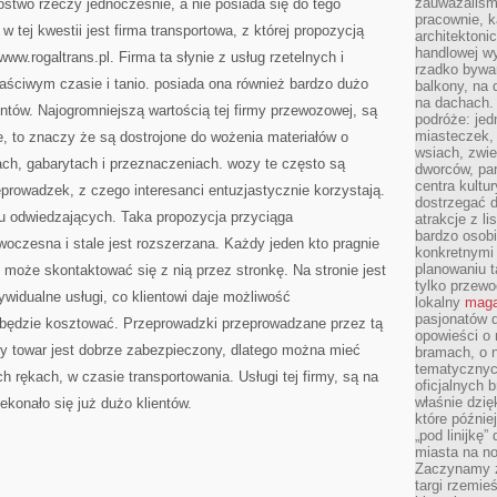
zauważaliśm
stwo rzeczy jednocześnie, a nie posiada się do tego
pracownie, k
tej kwestii jest firma transportowa, z której propozycją
architektoni
handlowej wy
w.rogaltrans.pl. Firma ta słynie z usług rzetelnych i
rzadko bywa
ciwym czasie i tanio. posiada ona również bardzo dużo
balkony, na
na dachach. 
ientów. Najogromniejszą wartością tej firmy przewozowej, są
podróże: je
miasteczek,
ne, to znaczy że są dostrojone do wożenia materiałów o
wsiach, zwie
ach, gabarytach i przeznaczeniach. wozy te często są
dworców, pa
centra kultu
rowadzek, z czego interesanci entuzjastycznie korzystają.
dostrzegać d
elu odwiedzających. Taka propozycja przyciąga
atrakcje z l
bardzo osobi
woczesna i stale jest rozszerzana. Każdy jeden kto pragnie
konkretnymi
planowaniu t
y, może skontaktować się z nią przez stronkę. Na stronie jest
tylko przewod
ywidualne usługi, co klientowi daje możliwość
lokalny
maga
pasjonatów 
a będzie kosztować. Przeprowadzki przeprowadzane przez tą
opowieści o
ały towar jest dobrze zabezpieczony, dlatego można mieć
bramach, o 
tematycznyc
 rękach, w czasie transportowania. Usługi tej firmy, są na
oficjalnych 
właśnie dzię
konało się już dużo klientów.
które późnie
„pod linijkę
miasta na n
Zaczynamy z
targi rzemie