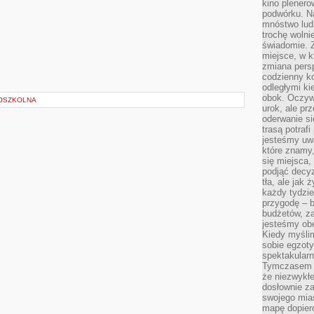
kino plener
podwórku. Na
mnóstwo lud
trochę wolnie
świadomie. Z
miejsce, w k
zmiana pers
codzienny ko
odległymi ki
obok. Oczywi
OSZKOLNA
urok, ale p
oderwanie si
trasą potrafi
jesteśmy uwa
które znamy,
się miejsca,
podjąć decyz
tła, ale jak
każdy tydzie
przygodę – b
budżetów, z
jesteśmy obe
Kiedy myśli
sobie egzoty
spektakular
Tymczasem wi
że niezwykł
dosłownie z
swojego mias
mapę dopier