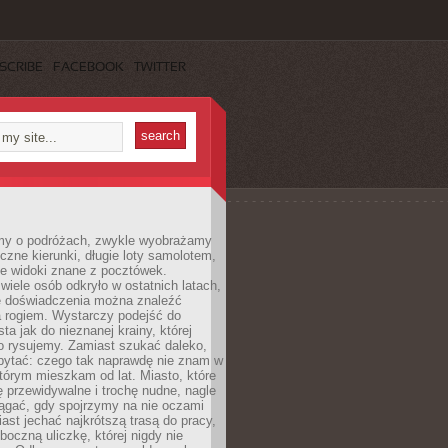
SCRIBE
FACEBOOK
TWITTER
my o podróżach, zwykle wyobrażamy
czne kierunki, długie loty samolotem,
ne widoki znane z pocztówek.
ele osób odkryło w ostatnich latach,
e doświadczenia można znaleźć
a rogiem. Wystarczy podejść do
ta jak do nieznanej krainy, której
o rysujemy. Zamiast szukać daleko,
ytać: czego tak naprawdę nie znam w
tórym mieszkam od lat. Miasto, które
 przewidywalne i trochę nudne, nagle
ągać, gdy spojrzymy na nie oczami
iast jechać najkrótszą trasą do pracy,
oczną uliczkę, której nigdy nie