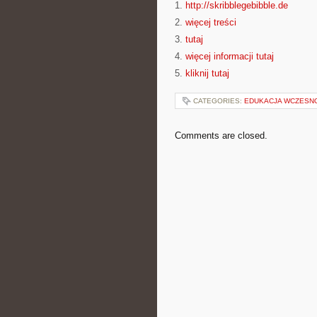
1.
http://skribblegebibble.de
2.
więcej treści
3.
tutaj
4.
więcej informacji tutaj
5.
kliknij tutaj
CATEGORIES:
EDUKACJA WCZESN
Comments are closed.