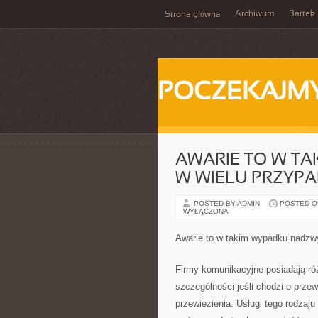
Archiwum
Bartek
Strona główna
POCZEKAJM
AWARIE TO W TA
W WIELU PRZYP
POSTED BY ADMIN
POSTED ON 
WYŁĄCZONA
Awarie to w takim wypadku nadzw
Firmy komunikacyjne posiadają róż
szczególności jeśli chodzi o przew
przewiezienia. Usługi tego rodzaju