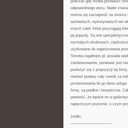
podczas gdy trzeba przewieźć mnó
odpowiedniego wozu. Nader znana w 
można się zaznajomić na stronce ww
wytrawnych, wykonywanych we właś
innych zalet, które przyciągają kl
jej pojazdy. Są one specjalistycz
rozmaitych strukturach, ciężkości
użytkowane do organizowania przep
Stronka rogaltrans.pl, posiada wi
zainteresowanie, ponieważ jest no
posłużyć się z propozycji tej firm
również podany cały cennik za ind
przetestowania ile go dana usług
firmę, są prędkie i bezpieczne. C
pewność, że będzie on w godziwych
najwyższym poziomie, o czym prze
źródło:
———————————