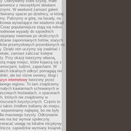
y. Odkrywamy stare szyldy, małe
amienice z niezwykłymi detalami
cznymi. W weekend zamiast galerii
bieramy spacer po dzielnicy, w której
my. Patrzymy w górę, na fasady, na
 drzewa wyrastające nie wiadomo skąd
Coraz popularniejsze stają się mikro-
dnodniowe wypady do sąsiednich
 wyprawy rowerowe po okolicznych
dzanie zapomnianych fortów, starych
rków przemysłowych przerobionych na
ry. Dzięki nim uczymy się zwalniać i
etale, zamiast zaliczać kolejne
isty. Przy okazji tworzymy własną,
stą mapę miejsc, które kojarzą się z
 emocjami, ludźmi, zapachami. W
akich lokalnych odkryć pomagają nie
niki, ale też różne serwisy, blogi i
zyn internetowy
tworzony przez
danego regionu. To tam znajdziemy
 małych kawiarniach schowanych w
niszowych festiwalach, o spacerach
h, których nie znajdziemy w
broszurach turystycznych. Często to
ki takim źródłom trafiamy do miejsc,
j wspominamy najlepiej, bo nie były
” dla masowego turysty. Odkrywanie
owo ma też wymiar społeczny.
wracać uwagę na lokalne inicjatywy,
ślnicze, sąsiedzkie wymiany książek,