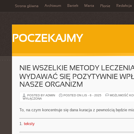
Archiwum
Bartek
Marta
Redakcja
Strona główna
Płonie
POCZEKAJMY
NIE WSZELKIE METODY LECZENIA
WYDAWAĆ SIĘ POZYTYWNIE WP
NASZE ORGANIZM
POSTED BY ADMIN
POSTED ON LIS - 6 - 2025
MOŻLIWOŚĆ K
WYŁĄCZONA
To, na czym koncentruje się dana kuracja z pewnością będzie mi
1.
teksty