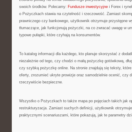
swoich środków. Polecamy:
Fundusze inwestycyjne
i Forex i ryn
o Pożyczkach stawia na czytelność i rzeczowość. Zamiast skom
prawniczego czy bankowego, użytkownik otrzymuje przystępne wy
tłumaczące, jak funkcjonują pożyczki, na co zwracać uwagę w u
typowe pułapki, które czyhają na konsumentów.
To katalog informacji dla każdego, kto planuje skorzystać z doda
niezależnie od tego, czy chodzi o małą pożyczkę gotówkową, dł
czy szybką pożyczkę online. Na stronie znajdują się teksty, któ
oferty, zrozumieć ukryte prowizje oraz samodzielnie ocenić, czy 
rzeczywiście bezpieczne.
Wszystko o Pożyczkach to także mapa po pojęciach takich jak o
restrukturyzacja. Zamiast suchych definicji, użytkownik otrzymuj
praktycznymi scenariuszami, które pokazują, jak te parametry dzi