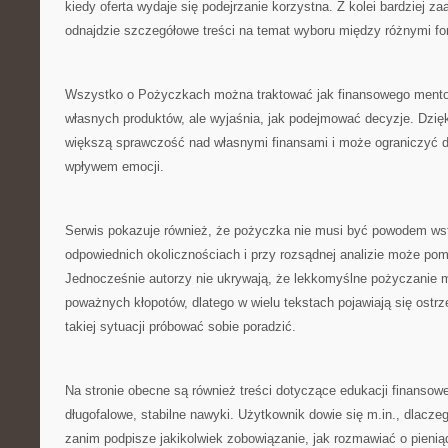
kiedy oferta wydaje się podejrzanie korzystna. Z kolei bardziej
odnajdzie szczegółowe treści na temat wyboru między różnymi fo
Wszystko o Pożyczkach można traktować jak finansowego mentora
własnych produktów, ale wyjaśnia, jak podejmować decyzje. Dzięk
większą sprawczość nad własnymi finansami i może ograniczyć d
wpływem emocji.
Serwis pokazuje również, że pożyczka nie musi być powodem wst
odpowiednich okolicznościach i przy rozsądnej analizie może po
Jednocześnie autorzy nie ukrywają, że lekkomyślne pożyczanie 
poważnych kłopotów, dlatego w wielu tekstach pojawiają się ostrz
takiej sytuacji próbować sobie poradzić.
Na stronie obecne są również treści dotyczące edukacji finansowe
długofalowe, stabilne nawyki. Użytkownik dowie się m.in., dlacze
zanim podpisze jakikolwiek zobowiązanie, jak rozmawiać o pienią