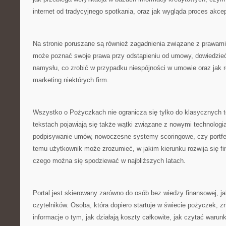
internet od tradycyjnego spotkania, oraz jak wygląda proces akcep
Na stronie poruszane są również zagadnienia związane z prawam
może poznać swoje prawa przy odstąpieniu od umowy, dowiedzieć 
namysłu, co zrobić w przypadku niespójności w umowie oraz jak
marketing niektórych firm.
Wszystko o Pożyczkach nie ogranicza się tylko do klasycznych
tekstach pojawiają się także wątki związane z nowymi technologia
podpisywanie umów, nowoczesne systemy scoringowe, czy portfel
temu użytkownik może zrozumieć, w jakim kierunku rozwija się f
czego można się spodziewać w najbliższych latach.
Portal jest skierowany zarówno do osób bez wiedzy finansowej, j
czytelników. Osoba, która dopiero startuje w świecie pożyczek, zn
informacje o tym, jak działają koszty całkowite, jak czytać waru