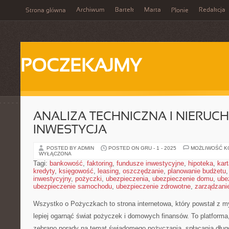
Archiwum
Bartek
Marta
Redakcja
Strona główna
Płonie
POCZEKAJMY
ANALIZA TECHNICZNA I NIERUC
INWESTYCJA
POSTED BY ADMIN
POSTED ON GRU - 1 - 2025
MOŻLIWOŚĆ 
WYŁĄCZONA
Tagi:
bankowość
,
faktoring
,
fundusze inwestycyjne
,
hipoteka
,
kar
kredyty
,
księgowość
,
leasing
,
oszczędzanie
,
planowanie budżetu
inwestycyjny
,
pożyczki
,
ubezpieczenia
,
ubezpieczenie domu
,
ube
ubezpieczenie samochodu
,
ubezpieczenie zdrowotne
,
zarządzani
Wszystko o Pożyczkach to strona internetowa, który powstał z m
lepiej ogarnąć świat pożyczek i domowych finansów. To platforma
zebrano porady na temat świadomego pożyczania, spłacania dług