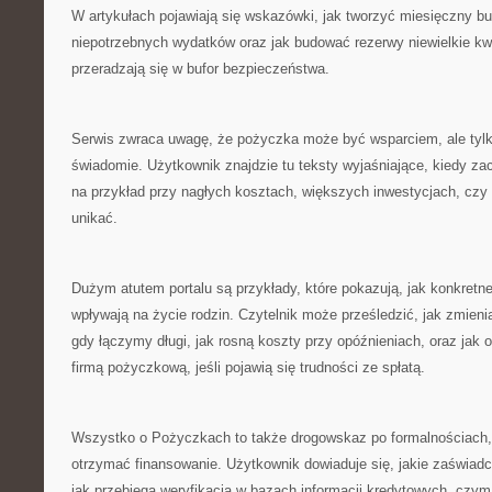
W artykułach pojawiają się wskazówki, jak tworzyć miesięczny bu
niepotrzebnych wydatków oraz jak budować rezerwy niewielkie kw
przeradzają się w bufor bezpieczeństwa.
Serwis zwraca uwagę, że pożyczka może być wsparciem, ale tylk
świadomie. Użytkownik znajdzie tu teksty wyjaśniające, kiedy za
na przykład przy nagłych kosztach, większych inwestycjach, czy r
unikać.
Dużym atutem portalu są przykłady, które pokazują, jak konkretn
wpływają na życie rodzin. Czytelnik może prześledzić, jak zmien
gdy łączymy długi, jak rosną koszty przy opóźnieniach, oraz jak
firmą pożyczkową, jeśli pojawią się trudności ze spłatą.
Wszystko o Pożyczkach to także drogowskaz po formalnościach, k
otrzymać finansowanie. Użytkownik dowiaduje się, jakie zaświa
jak przebiega weryfikacja w bazach informacji kredytowych, czym 