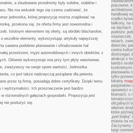
zauważaliśm
nalnie, a zbudowane przedmioty były solidne, stabilne i
pracownie, k
architektoni
zasu. Nie ma wskutek tego się czemu zadziwiać, że
handlowej wy
teraz jednostka, której propozycję można znajdować na
rzadko bywa
balkony, na
tronkę, przekona się, że oferta firmy jest nowomodna i
na dachach. 
eb. Istotnym elementem tej oferty, są obróbki blacharskie,
podróże: je
miasteczek,
ą o wszelkie elementy, wykorzystując artykuły najwyższej
wsiach, zwie
dworców, pa
ta zawiera podobnie planowanie i sfinalizowanie hal
centra kultu
ałej przestrzeni, myjni automobilowych i innych obiektów, z
dostrzegać d
atrakcje z l
wych. Głównie wykorzystuje ona przy tym płyty warstwowe,
bardzo osobi
ęte, zważywszy na swoje spore wartości. Jednostka
konkretnymi
planowaniu t
enta, co jest także nadzwyczaj pożądane dla petenta.
tylko przewod
lokalny
maga
ne przez tą firmę, posiadają dobre certyfikaty. Dzięki temu
pasjonatów 
y i wytrzymałości. Ich przeznaczenie jest bardzo
opowieści o
bramach, o 
je w różnorodnych gałęziach gospodarki. Propozycja jest
tematycznyc
j nie posłużyć się.
oficjalnych 
właśnie dzię
które późnie
„pod linijkę
miasta na n
Zaczynamy z
targi rzemie