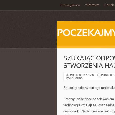
Archiwum
Bartek
Strona główna
POCZEKAJM
SZUKAJĄC ODPO
STWORZENIA HA
POSTED BY ADMIN
POSTED ON 
WYŁĄCZONA
Szukając odpowiedniego materiału 
Pragnąc doścignąć oczekiwaniom t
technologie dzisiejsze, oszczędne 
gospodarki. Nader bieżące jest u