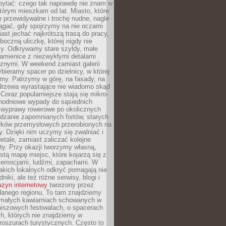
ytać: czego tak naprawdę nie znam w
tórym mieszkam od lat. Miasto, które
 przewidywalne i trochę nudne, nagle
ągać, gdy spojrzymy na nie oczami
iast jechać najkrótszą trasą do pracy,
oczną uliczkę, której nigdy nie
y. Odkrywamy stare szyldy, małe
amienice z niezwykłymi detalami
cznymi. W weekend zamiast galerii
bieramy spacer po dzielnicy, w której
my. Patrzymy w górę, na fasady, na
 drzewa wyrastające nie wiadomo skąd
Coraz popularniejsze stają się mikro-
dnodniowe wypady do sąsiednich
 wyprawy rowerowe po okolicznych
dzanie zapomnianych fortów, starych
rków przemysłowych przerobionych na
ry. Dzięki nim uczymy się zwalniać i
etale, zamiast zaliczać kolejne
isty. Przy okazji tworzymy własną,
stą mapę miejsc, które kojarzą się z
 emocjami, ludźmi, zapachami. W
akich lokalnych odkryć pomagają nie
niki, ale też różne serwisy, blogi i
zyn internetowy
tworzony przez
danego regionu. To tam znajdziemy
 małych kawiarniach schowanych w
niszowych festiwalach, o spacerach
h, których nie znajdziemy w
broszurach turystycznych. Często to