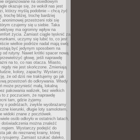
owe organizowane na osiedlowym
gle okazuje się, że wokół nas jest
zi, którzy myślą podobnie – chcą żyć
j, trochę bliżej, trochę bardziej
 anonimowej przestrzeni robi się
tórym czujemy się u siebie. Taka
pektywy ma ogromny wpływ na
mfort życia. Zamiast ciągle tęsknić za
erunkami, uczymy się lubić to, co jest
ście wielkie podróże nadal mają swój
rzestają być jedynym sposobem na
ę od rutyny. Nawet krótki spacer nową
 przewietrzyć głowę, jeśli naprawdę
żni na to, co nas otacza. Miasto,
 nigdy nie jest skończone. Zmieniają
 ludzie, kolory, zapachy. Wystarczy
ję, że od dziś nie traktujemy go jak
 żywą przestrzeń do odkrywania. Wtedy
ń może przynieść małą, lokalną
ez pakowania walizek, bez wielkich
a to z poczuciem, że naprawdę
cni tam, gdzie żyjemy.
my o podróżach, zwykle wyobrażamy
czne kierunki, długie loty samolotem,
ne widoki znane z pocztówek.
ele osób odkryło w ostatnich latach,
e doświadczenia można znaleźć
a rogiem. Wystarczy podejść do
ta jak do nieznanej krainy, której
o rysujemy. Zamiast szukać daleko,