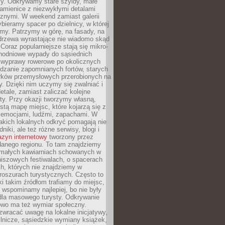
y. Odkrywamy stare szyldy, małe
amienice z niezwykłymi detalami
cznymi. W weekend zamiast galerii
bieramy spacer po dzielnicy, w której
my. Patrzymy w górę, na fasady, na
 drzewa wyrastające nie wiadomo skąd
Coraz popularniejsze stają się mikro-
dnodniowe wypady do sąsiednich
 wyprawy rowerowe po okolicznych
dzanie zapomnianych fortów, starych
rków przemysłowych przerobionych na
ry. Dzięki nim uczymy się zwalniać i
etale, zamiast zaliczać kolejne
isty. Przy okazji tworzymy własną,
stą mapę miejsc, które kojarzą się z
 emocjami, ludźmi, zapachami. W
akich lokalnych odkryć pomagają nie
niki, ale też różne serwisy, blogi i
zyn internetowy
tworzony przez
danego regionu. To tam znajdziemy
 małych kawiarniach schowanych w
niszowych festiwalach, o spacerach
h, których nie znajdziemy w
broszurach turystycznych. Często to
ki takim źródłom trafiamy do miejsc,
j wspominamy najlepiej, bo nie były
” dla masowego turysty. Odkrywanie
owo ma też wymiar społeczny.
wracać uwagę na lokalne inicjatywy,
ślnicze, sąsiedzkie wymiany książek,