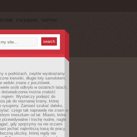
SCRIBE
FACEBOOK
TWITTER
my o podróżach, zwykle wyobrażamy
czne kierunki, długie loty samolotem,
ne widoki znane z pocztówek.
ele osób odkryło w ostatnich latach,
e doświadczenia można znaleźć
a rogiem. Wystarczy podejść do
ta jak do nieznanej krainy, której
o rysujemy. Zamiast szukać daleko,
ytać: czego tak naprawdę nie znam w
tórym mieszkam od lat. Miasto, które
 przewidywalne i trochę nudne, nagle
ągać, gdy spojrzymy na nie oczami
iast jechać najkrótszą trasą do pracy,
oczną uliczkę, której nigdy nie