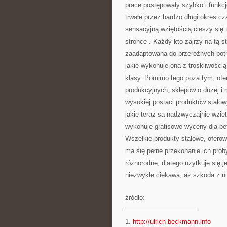
prace postępowały szybko i funkcjo
trwałe przez bardzo długi okres c
sensacyjną wziętością cieszy się 
stronce
. Każdy kto zajrzy na tą s
zaadaptowana do przeróżnych potrz
jakie wykonuje ona z troskliwości
klasy. Pomimo tego poza tym, ofer
produkcyjnych, sklepów o dużej i m
wysokiej postaci produktów stalo
jakie teraz są nadzwyczajnie wzi
wykonuje gratisowe wyceny dla pet
Wszelkie produkty stalowe, oferowa
ma się pełne przekonanie ich prób
różnorodne, dlatego użytkuje się 
niezwykle ciekawa, aż szkoda z nie
źródło:
———————————
1.
http://ulrich-beckmann.info