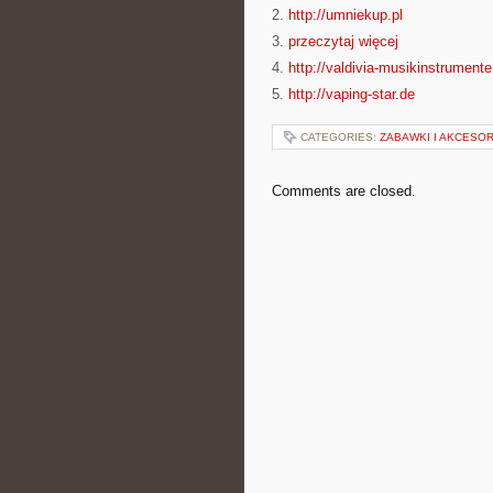
2.
http://umniekup.pl
3.
przeczytaj więcej
4.
http://valdivia-musikinstrumente
5.
http://vaping-star.de
CATEGORIES:
ZABAWKI I AKCESORI
Comments are closed.