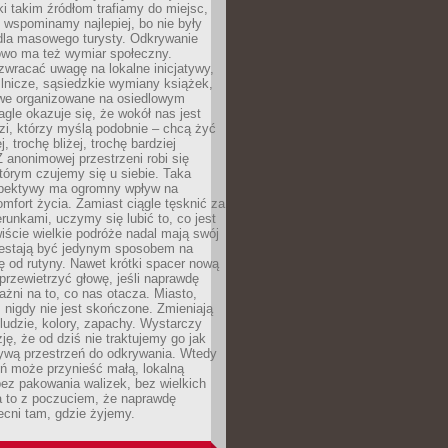
ki takim źródłom trafiamy do miejsc,
j wspominamy najlepiej, bo nie były
” dla masowego turysty. Odkrywanie
owo ma też wymiar społeczny.
wracać uwagę na lokalne inicjatywy,
ślnicze, sąsiedzkie wymiany książek,
owe organizowane na osiedlowym
gle okazuje się, że wokół nas jest
zi, którzy myślą podobnie – chcą żyć
j, trochę bliżej, trochę bardziej
 anonimowej przestrzeni robi się
tórym czujemy się u siebie. Taka
pektywy ma ogromny wpływ na
mfort życia. Zamiast ciągle tęsknić za
erunkami, uczymy się lubić to, co jest
ście wielkie podróże nadal mają swój
rzestają być jedynym sposobem na
ę od rutyny. Nawet krótki spacer nową
 przewietrzyć głowę, jeśli naprawdę
żni na to, co nas otacza. Miasto,
 nigdy nie jest skończone. Zmieniają
 ludzie, kolory, zapachy. Wystarczy
ję, że od dziś nie traktujemy go jak
 żywą przestrzeń do odkrywania. Wtedy
ń może przynieść małą, lokalną
ez pakowania walizek, bez wielkich
a to z poczuciem, że naprawdę
cni tam, gdzie żyjemy.