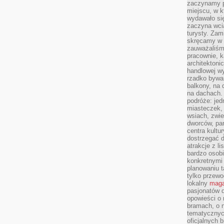
zaczynamy p
miejscu, w k
wydawało się
zaczyna wci
turysty. Zam
skręcamy w b
zauważaliśm
pracownie, k
architektoni
handlowej wy
rzadko bywa
balkony, na
na dachach. 
podróże: je
miasteczek,
wsiach, zwie
dworców, pa
centra kultu
dostrzegać d
atrakcje z l
bardzo osobi
konkretnymi
planowaniu t
tylko przewod
lokalny
maga
pasjonatów 
opowieści o
bramach, o 
tematycznyc
oficjalnych 