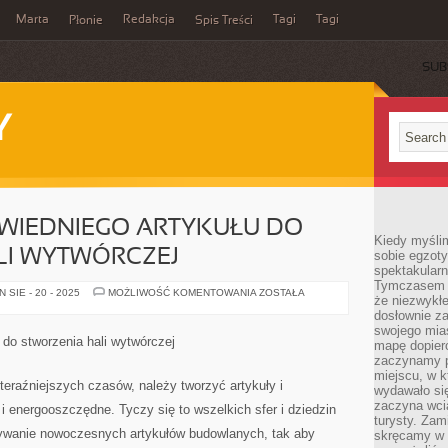
Marta
Redakcja
Tagi
Tagi
Płonie
Spis Treści
SUB
Y
WIEDNIEGO ARTYKUŁU DO
Kiedy myśli
LI WYTWÓRCZEJ
sobie egzoty
spektakular
Tymczasem wi
SZUKAJĄC
SIE - 20 - 2025
MOŻLIWOŚĆ KOMENTOWANIA
ZOSTAŁA
że niezwykł
ODPOWIEDNIEGO
ARTYKUŁU
dosłownie z
DO
swojego mias
STWORZENIA
do stworzenia hali wytwórczej
mapę dopier
HALI
WYTWÓRCZEJ
zaczynamy p
miejscu, w k
eraźniejszych czasów, należy tworzyć artykuły i
wydawało się
zaczyna wci
i energooszczędne. Tyczy się to wszelkich sfer i dziedzin
turysty. Zam
żywanie nowoczesnych artykułów budowlanych, tak aby
skręcamy w b