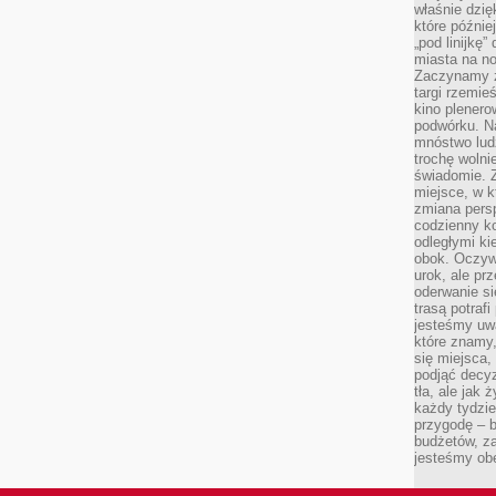
właśnie dzię
które późnie
„pod linijkę
miasta na n
Zaczynamy z
targi rzemie
kino plener
podwórku. Na
mnóstwo lud
trochę wolnie
świadomie. Z
miejsce, w k
zmiana pers
codzienny ko
odległymi ki
obok. Oczywi
urok, ale p
oderwanie si
trasą potrafi
jesteśmy uwa
które znamy,
się miejsca,
podjąć decyz
tła, ale jak
każdy tydzie
przygodę – b
budżetów, z
jesteśmy obe