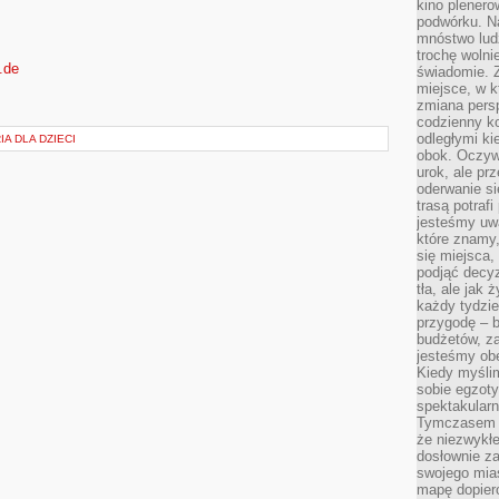
kino plener
podwórku. Na
mnóstwo lud
trochę wolnie
.de
świadomie. Z
miejsce, w k
zmiana pers
codzienny ko
odległymi ki
A DLA DZIECI
obok. Oczywi
urok, ale p
oderwanie si
trasą potrafi
jesteśmy uwa
które znamy,
się miejsca,
podjąć decyz
tła, ale jak
każdy tydzie
przygodę – b
budżetów, z
jesteśmy obe
Kiedy myśli
sobie egzoty
spektakular
Tymczasem wi
że niezwykł
dosłownie z
swojego mias
mapę dopier