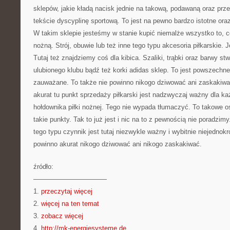
sklepów, jakie kładą nacisk jednie na takową, podawaną oraz prz
tekście dyscyplinę sportową. To jest na pewno bardzo istotne o
W takim sklepie jesteśmy w stanie kupić niemalże wszystko to, co
nożną. Strój, obuwie lub też inne tego typu akcesoria piłkarskie.
Tutaj też znajdziemy coś dla kibica. Szaliki, trąbki oraz barwy s
ulubionego klubu bądź też korki adidas sklep. To jest powszechne
zauważane. To także nie powinno nikogo dziwować ani zaskakiwa
akurat tu punkt sprzedaży piłkarski jest nadzwyczaj ważny dla ka
hołdownika piłki nożnej. Tego nie wypada tłumaczyć. To takowe 
takie punkty. Tak to już jest i nic na to z pewnością nie poradzi
tego typu czynnik jest tutaj niezwykle ważny i wybitnie niejednok
powinno akurat nikogo dziwować ani nikogo zaskakiwać.
źródło:
———————————
1.
przeczytaj więcej
2.
więcej na ten temat
3.
zobacz więcej
4.
http://mk-energiesysteme.de