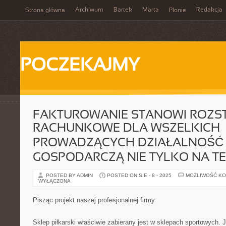
Archiwum
Bartek
Marta
Redakcja
Strona główna
Płonie
POCZEKAJMY
FAKTUROWANIE STANOWI ROZST
RACHUNKOWE DLA WSZELKICH
PROWADZĄCYCH DZIAŁALNOŚĆ
GOSPODARCZĄ NIE TYLKO NA TE
POSTED BY ADMIN
POSTED ON SIE - 8 - 2025
MOŻLIWOŚĆ K
WYŁĄCZONA
Pisząc projekt naszej profesjonalnej firmy
Sklep piłkarski właściwie zabierany jest w sklepach sportowych. J