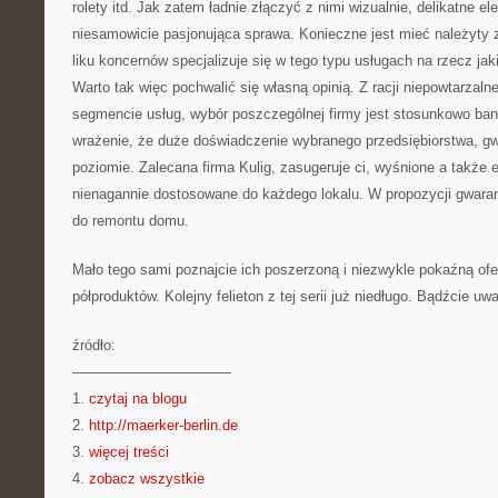
rolety itd. Jak zatem ładnie złączyć z nimi wizualnie, delikatne 
niesamowicie pasjonująca sprawa. Konieczne jest mieć należyty 
liku koncernów specjalizuje się w tego typu usługach na rzecz jak
Warto tak więc pochwalić się własną opinią. Z racji niepowtarzal
segmencie usług, wybór poszczególnej firmy jest stosunkowo ban
wrażenie, że duże doświadczenie wybranego przedsiębiorstwa, gw
poziomie. Zalecana firma Kulig, zasugeruje ci, wyśnione a także e
nienagannie dostosowane do każdego lokalu. W propozycji gwaran
do remontu domu.
Mało tego sami poznajcie ich poszerzoną i niezwykle pokaźną of
półproduktów. Kolejny felieton z tej serii już niedługo. Bądźcie uwa
źródło:
———————————
1.
czytaj na blogu
2.
http://maerker-berlin.de
3.
więcej treści
4.
zobacz wszystkie