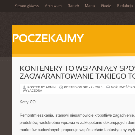
Archiwum
Bartek
Marta
Redakcja
Strona główna
Płonie
POCZEKAJMY
KONTENERY TO WSPANIAŁY SPO
ZAGWARANTOWANIE TAKIEGO 
POSTED BY ADMIN
POSTED ON SIE - 7 - 2025
MOŻLIWOŚĆ K
WYŁĄCZONA
Kotły CO
Remontmieszkania, stanowi niesamowicie kłopotliwe zagadnienie
produktów, wielokrotnie wprawia w zakłopotanie dekorujących do
marketów budowlanych proponuje współcześnie fantastyczny wybó