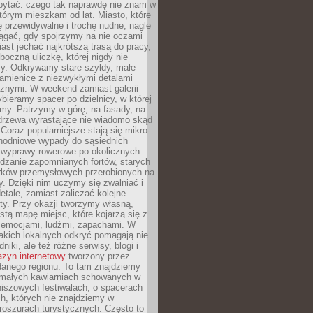
ytać: czego tak naprawdę nie znam w
tórym mieszkam od lat. Miasto, które
 przewidywalne i trochę nudne, nagle
ągać, gdy spojrzymy na nie oczami
iast jechać najkrótszą trasą do pracy,
oczną uliczkę, której nigdy nie
y. Odkrywamy stare szyldy, małe
amienice z niezwykłymi detalami
cznymi. W weekend zamiast galerii
bieramy spacer po dzielnicy, w której
my. Patrzymy w górę, na fasady, na
 drzewa wyrastające nie wiadomo skąd
Coraz popularniejsze stają się mikro-
dnodniowe wypady do sąsiednich
 wyprawy rowerowe po okolicznych
dzanie zapomnianych fortów, starych
rków przemysłowych przerobionych na
ry. Dzięki nim uczymy się zwalniać i
etale, zamiast zaliczać kolejne
isty. Przy okazji tworzymy własną,
stą mapę miejsc, które kojarzą się z
 emocjami, ludźmi, zapachami. W
akich lokalnych odkryć pomagają nie
niki, ale też różne serwisy, blogi i
zyn internetowy
tworzony przez
danego regionu. To tam znajdziemy
 małych kawiarniach schowanych w
niszowych festiwalach, o spacerach
h, których nie znajdziemy w
broszurach turystycznych. Często to