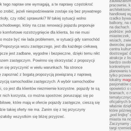
zauważaliśm
 tego napraw one wymagają, a te naprawy częstokroć
pracownie, k
architektoni
o zrobić, jeżeli niespodziewanie zostaje się bez prywatnego
handlowej wy
zkoły, czy robić sprawunki? W takiej sytuacji wolno
rzadko bywa
balkony, na
mochodowego, który na czas renowacji pojazdu proponuje
na dachach. 
podróże: je
komfortowe rozstrzygnięcie dla klienta, bo nie musi
miasteczek,
 co może być nie lada problemem, w sytuacji gdy samochód
wsiach, zwie
dworców, pa
 Propozycja wozu zastępczego, jest dla każdego ciekawą
centra kultu
ępcze jest zadbane, wygodne i bezpieczne, dzięki temu nikt
dostrzegać d
atrakcje z l
 wozem zastępczym. Powinno się skorzystać z propozycji
bardzo osobi
konkretnymi
on się przyczynić w wielu warunkach. Na stronce
planowaniu t
się zapoznać z bogatą propozycją powiązaną z naprawą
tylko przewod
lokalny
maga
ozycją samochodów zastępczych. A wybór samochodów
pasjonatów 
 co jest dla klientów niezmiernie korzystne. pojazdy te są
opowieści o
bramach, o 
z nich korzysta, co można spostrzec poruszając się po
tematycznyc
oficjalnych 
ilowe, które mają w ofercie pojazdy zastępcze, cieszą się
właśnie dzię
zie takiej oferty nie ma. Zanim się z tej przyczyny
które późnie
„pod linijkę
żałoby wszystkim się bliżej przyjrzeć.
miasta na n
Zaczynamy z
targi rzemie