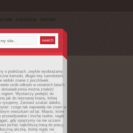
SCRIBE
FACEBOOK
TWITTER
my o podróżach, zwykle wyobrażamy
czne kierunki, długie loty samolotem,
ne widoki znane z pocztówek.
ele osób odkryło w ostatnich latach,
e doświadczenia można znaleźć
a rogiem. Wystarczy podejść do
ta jak do nieznanej krainy, której
o rysujemy. Zamiast szukać daleko,
ytać: czego tak naprawdę nie znam w
tórym mieszkam od lat. Miasto, które
 przewidywalne i trochę nudne, nagle
ągać, gdy spojrzymy na nie oczami
iast jechać najkrótszą trasą do pracy,
oczną uliczkę, której nigdy nie