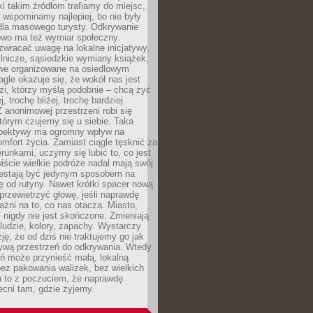
ki takim źródłom trafiamy do miejsc,
j wspominamy najlepiej, bo nie były
” dla masowego turysty. Odkrywanie
owo ma też wymiar społeczny.
wracać uwagę na lokalne inicjatywy,
ślnicze, sąsiedzkie wymiany książek,
owe organizowane na osiedlowym
gle okazuje się, że wokół nas jest
zi, którzy myślą podobnie – chcą żyć
j, trochę bliżej, trochę bardziej
 anonimowej przestrzeni robi się
tórym czujemy się u siebie. Taka
pektywy ma ogromny wpływ na
mfort życia. Zamiast ciągle tęsknić za
erunkami, uczymy się lubić to, co jest
ście wielkie podróże nadal mają swój
rzestają być jedynym sposobem na
ę od rutyny. Nawet krótki spacer nową
 przewietrzyć głowę, jeśli naprawdę
żni na to, co nas otacza. Miasto,
 nigdy nie jest skończone. Zmieniają
 ludzie, kolory, zapachy. Wystarczy
ję, że od dziś nie traktujemy go jak
 żywą przestrzeń do odkrywania. Wtedy
ń może przynieść małą, lokalną
ez pakowania walizek, bez wielkich
a to z poczuciem, że naprawdę
cni tam, gdzie żyjemy.