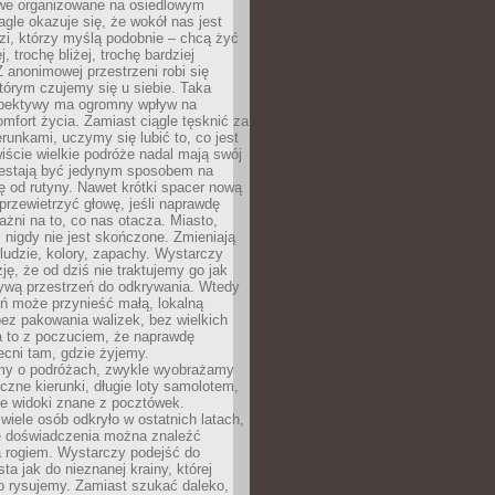
owe organizowane na osiedlowym
gle okazuje się, że wokół nas jest
zi, którzy myślą podobnie – chcą żyć
j, trochę bliżej, trochę bardziej
 anonimowej przestrzeni robi się
tórym czujemy się u siebie. Taka
pektywy ma ogromny wpływ na
mfort życia. Zamiast ciągle tęsknić za
erunkami, uczymy się lubić to, co jest
ście wielkie podróże nadal mają swój
rzestają być jedynym sposobem na
ę od rutyny. Nawet krótki spacer nową
 przewietrzyć głowę, jeśli naprawdę
żni na to, co nas otacza. Miasto,
 nigdy nie jest skończone. Zmieniają
 ludzie, kolory, zapachy. Wystarczy
ję, że od dziś nie traktujemy go jak
 żywą przestrzeń do odkrywania. Wtedy
ń może przynieść małą, lokalną
ez pakowania walizek, bez wielkich
a to z poczuciem, że naprawdę
cni tam, gdzie żyjemy.
my o podróżach, zwykle wyobrażamy
czne kierunki, długie loty samolotem,
ne widoki znane z pocztówek.
ele osób odkryło w ostatnich latach,
e doświadczenia można znaleźć
a rogiem. Wystarczy podejść do
ta jak do nieznanej krainy, której
o rysujemy. Zamiast szukać daleko,