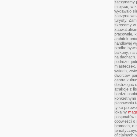
zaczynamy p
miejscu, w k
wydawało się
zaczyna wci
turysty. Zam
skręcamy w b
zauważaliśm
pracownie, k
architektoni
handlowej wy
rzadko bywa
balkony, na
na dachach. 
podróże: je
miasteczek,
wsiach, zwie
dworców, pa
centra kultu
dostrzegać d
atrakcje z l
bardzo osobi
konkretnymi
planowaniu t
tylko przewod
lokalny
maga
pasjonatów 
opowieści o
bramach, o 
tematycznyc
oficjalnych 