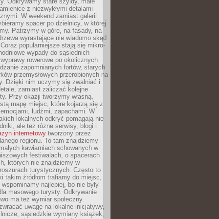
y. Odkrywamy stare szyldy, małe
amienice z niezwykłymi detalami
cznymi. W weekend zamiast galerii
bieramy spacer po dzielnicy, w której
my. Patrzymy w górę, na fasady, na
 drzewa wyrastające nie wiadomo skąd
Coraz popularniejsze stają się mikro-
dnodniowe wypady do sąsiednich
 wyprawy rowerowe po okolicznych
dzanie zapomnianych fortów, starych
rków przemysłowych przerobionych na
ry. Dzięki nim uczymy się zwalniać i
etale, zamiast zaliczać kolejne
isty. Przy okazji tworzymy własną,
stą mapę miejsc, które kojarzą się z
 emocjami, ludźmi, zapachami. W
akich lokalnych odkryć pomagają nie
niki, ale też różne serwisy, blogi i
zyn internetowy
tworzony przez
danego regionu. To tam znajdziemy
 małych kawiarniach schowanych w
niszowych festiwalach, o spacerach
h, których nie znajdziemy w
broszurach turystycznych. Często to
ki takim źródłom trafiamy do miejsc,
j wspominamy najlepiej, bo nie były
” dla masowego turysty. Odkrywanie
owo ma też wymiar społeczny.
wracać uwagę na lokalne inicjatywy,
ślnicze, sąsiedzkie wymiany książek,