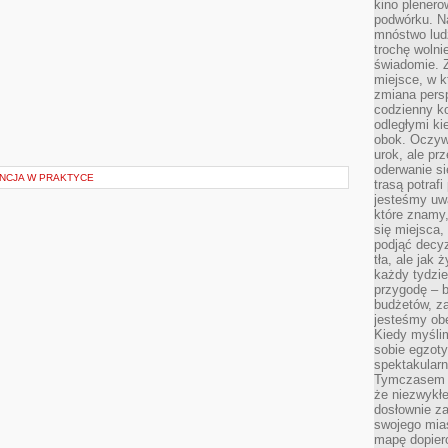
kino plener
podwórku. Na
mnóstwo lud
trochę wolnie
świadomie. Z
miejsce, w k
zmiana pers
codzienny ko
odległymi ki
obok. Oczywi
urok, ale p
oderwanie si
ENCJA W PRAKTYCE
trasą potrafi
jesteśmy uwa
które znamy,
się miejsca,
podjąć decyz
tła, ale jak
każdy tydzie
przygodę – b
budżetów, z
jesteśmy obe
Kiedy myśli
sobie egzoty
spektakular
Tymczasem wi
że niezwykł
dosłownie z
swojego mias
mapę dopier