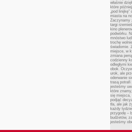
właśnie dzię
które późnie
„pod linijkę
miasta na n
Zaczynamy z
targi rzemie
kino plener
podwórku. Na
mnóstwo lud
trochę wolnie
świadomie. Z
miejsce, w k
zmiana pers
codzienny ko
odległymi ki
obok. Oczywi
urok, ale p
oderwanie si
trasą potrafi
jesteśmy uwa
które znamy,
się miejsca,
podjąć decyz
tła, ale jak
każdy tydzie
przygodę – b
budżetów, z
jesteśmy obe