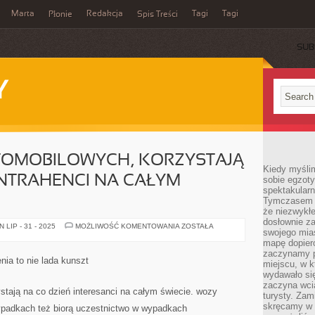
Marta
Redakcja
Tagi
Tagi
Płonie
Spis Treści
SUB
Y
TOMOBILOWYCH, KORZYSTAJĄ
Kiedy myśli
NTRAHENCI NA CAŁYM
sobie egzoty
spektakular
Tymczasem wi
że niezwykł
dosłownie z
Z
LIP - 31 - 2025
MOŻLIWOŚĆ KOMENTOWANIA
ZOSTAŁA
swojego mias
SERWISÓW
AUTOMOBILOWYCH,
mapę dopier
KORZYSTAJĄ
zaczynamy p
NA
ia to nie lada kunszt
miejscu, w k
CO
DZIEŃ
wydawało się
KONTRAHENCI
zaczyna wci
NA
tają na co dzień interesanci na całym świecie. wozy
turysty. Zam
CAŁYM
ŚWIECIE
skręcamy w b
zypadkach też biorą uczestnictwo w wypadkach