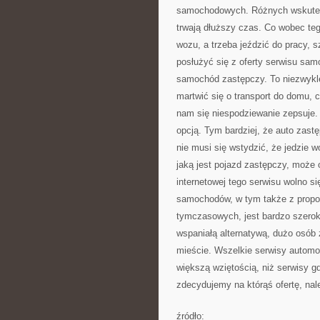
samochodowych. Różnych wskutek
trwają dłuższy czas. Co wobec teg
wozu, a trzeba jeździć do pracy, s
posłużyć się z oferty serwisu sa
samochód zastępczy. To niezwykle 
martwić się o transport do domu,
nam się niespodziewanie zepsuje.
opcją. Tym bardziej, że auto zast
nie musi się wstydzić, że jedzie
jaką jest pojazd zastępczy, może 
internetowej tego serwisu wolno 
samochodów, w tym także z prop
tymczasowych, jest bardzo szeroki,
wspaniałą alternatywą, dużo osób 
mieście. Wszelkie serwisy automob
większą wziętością, niż serwisy gd
zdecydujemy na którąś ofertę, nale
źródło: