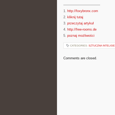
———————————
1.
http://foxybronx.com
2.
kliknij tutaj
3.
przeczytaj artykuł
4.
http://free-rooms.de
5.
poznaj możliwości
CATEGORIES:
SZTUCZNA INTELIG
Comments are closed.