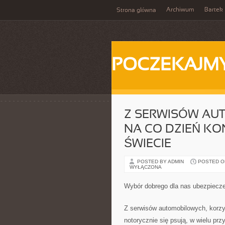
Archiwum
Bartek
Strona główna
POCZEKAJM
Z SERWISÓW AU
NA CO DZIEŃ KO
ŚWIECIE
POSTED BY ADMIN
POSTED ON 
WYŁĄCZONA
Wybór dobrego dla nas ubezpieczen
Z serwisów automobilowych, korzys
notorycznie się psują, w wielu pr