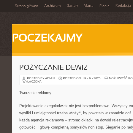
Archiwum
Bartek
Marta
Redakcja
Strona główna
Płonie
POCZEKAJMY
POŻYCZANIE DEWIZ
POSTED BY ADMIN
POSTED ON LIP - 6 - 2025
MOŻLIWOŚĆ K
WYŁĄCZONA
Tworzenie reklamy
Projektowanie czegokolwiek nie jest bezproblemowe. Wszyscy całk
wysiłki i umiejętności trzeba włożyć, by powstało w zasadzie coś
każda agencja reklamowa – strona: okładki na dowód rejestracyjn
gotowości i głowę kompletną pomysłów non stop. Sięganie po rady