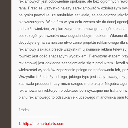
reklamowych jest odpowiednie spokojne, ale bez ogromnych rewol
rana. Przecież wszystko należy zareklamować w dzisiejszym świ
na rynku powoduje, że artykułów jest wiele, są analogiczne jakoś
pierwszorzędny. Wiele firm w tym celu zwraca się do danej agenc
jednakże wiedzieć, że plan zarysu reklamowego na ogół zakłada d
poszczególnych wzorów oraz sugestii obcym ludziom. Właśnie dla
decyduje się na samoistne utworzenie projektu reklamowego dla sw
reklamowy zakłada przede wszystkim ujawnianie reklam telewizyjn
również jest dość znaczącym wydatkiem. Pierwszym etapem prz
reklamowej jest dokładne zaznajomienie się z produktem. Jeżeli 
większości wypadków zapoznanie polega na spróbowaniu ich, poży
Wszystko też zależy od tego, jakiego typu jest dany towary, czy j
zachwala producent, czy może czegoś mu brakuje. Niejedna agen
reklamowania niektórych produktów, bo zwyczajnie nie trafia on w 
planu reklamowego to odszukanie kluczowego mianownika paru to
źródło:
———————————
1.
http://impmartialarts.com