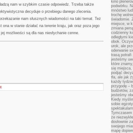
kino plener
dadzą nam w szybkim czasie odpowiedz. Trzeba także
podwórku. Na
mnóstwo lud
ektywistyczna decyduje o przebiegu danego zlecenia.
trochę wolnie
 przekazanie nam słusznych wiadomości na taki temat. Też
świadomie. Z
miejsce, w k
 ona w stanie działać na terenie kraju, jak oraz poza jego
zmiana pers
codzienny ko
 jej możliwości są dla nas niesłychanie cenne.
odległymi ki
obok. Oczywi
urok, ale p
oderwanie si
trasą potrafi
jesteśmy uwa
które znamy,
się miejsca,
podjąć decyz
tła, ale jak
każdy tydzie
przygodę – b
IE
budżetów, z
jesteśmy obe
Kiedy myśli
sobie egzoty
spektakular
Tymczasem wi
że niezwykł
dosłownie z
swojego mias
mapę dopier