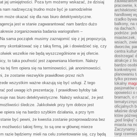
zauważaliśm
mat jej umiejętności. Poza tym możemy wskazać, że dzisiaj
pracownie, k
, a nam nadzwyczaj trudno może być je samodzielnie
architektoni
handlowej wy
em może okazać się dla nas biuro detektywistyczne.
rzadko bywa
balkony, na
 agencja jest w stanie zagwarantować nam bardzo dużo
na dachach. 
akresie zorganizowania badania wariografem –
podróże: je
miasteczek,
. Na sama początek musimy zaznajomić się z jej propozycją.
wsiach, zwie
my skontaktować się z taką firmą, jak i dowiedzieć się, czy
dworców, pa
centra kultu
lwiek wszelkie nie będą wyszczególnione w jej ofercie.
dostrzegać d
atrakcje z l
icy, to taka poufność jest zapewniana klientom. Należy
bardzo osobi
ia tej firm opiera się na terminowości, jak anonimowości.
konkretnymi
planowaniu t
, że zostanie niezwykle prawidłowo przez nich
tylko przewod
zede wszystkim ważne okazują się być usługi. Z tego
lokalny
maga
pasjonatów 
rać pod uwagę ich prezentację. I prawidłowo byłoby tak
opowieści o
bramach, o 
resuje nas biuro detektywistyczne. Należy wskazać, że jest
tematycznyc
możliwości śledcze. Jakkolwiek przy tym dobrze jest
oficjalnych 
właśnie dzię
e opiera się na bardzo szybkim działania, a przy tym
które późnie
tanie być pewni, że kwestia zostanie przeprowadzona bez
„pod linijkę
miasta na n
e możliwości takiej firmy, to są one w głównej mierze
Zaczynamy z
targi rzemie
im razie będziemy mieli na celu zorientowanie się, czy będą