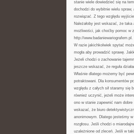
stanie wiele dowiedzieć się na te
dochodzi do wybitnie wielu spraw
rozwiązać. Z tego względu wyjści
Należałoby jest wskazać, że taka
możliwości, jak choćby pomoc w z
http://www.badaniewariografem.pl
W razie jakichkolwiek spytać może
mogła aby prowadzić sprawę. Jakko
Jeżeli chodzi o zachowanie tajemn
jeszcze wskazać, że reguła działan
Właśnie dlatego możemy być pewni
potraktowani. Dla konsumentów pr
względu z całych sił staramy się b
również uczynić, jeżeli może inte
ono w stanie zapewnić nam dobre 
wskazać, że biuro detektywistyczn
anonimowym. Dlatego jesteśmy w s
rozgłosu. Jeśli chodzi o miarodajn
uzależnione od zleceń. Jeśli w tak