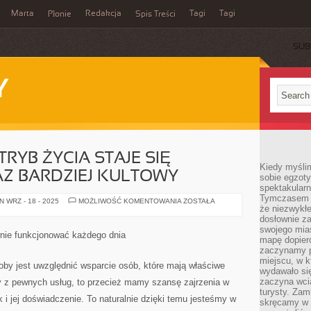
Marta
Redakcja
Tagi
Tagi
Płonie
Spis Treści
SUB
Y
RYB ŻYCIA STAJE SIĘ
Kiedy myśli
Z BARDZIEJ KULTOWY
sobie egzoty
spektakular
Tymczasem wi
PEŁEN
 WRZ - 18 - 2025
MOŻLIWOŚĆ KOMENTOWANIA
ZOSTAŁA
że niezwykł
ZDROWIA
TRYB
dosłownie z
ŻYCIA
swojego mias
STAJE
wnie funkcjonować każdego dnia
SIĘ
mapę dopier
AKTUALNIE
zaczynamy p
CORAZ
miejscu, w k
BARDZIEJ
oby jest uwzględnić wsparcie osób, które mają właściwe
KULTOWY
wydawało się
zaczyna wci
my z pewnych usług, to przecież mamy szansę zajrzenia w
turysty. Zam
ak i jej doświadczenie. To naturalnie dzięki temu jesteśmy w
skręcamy w b