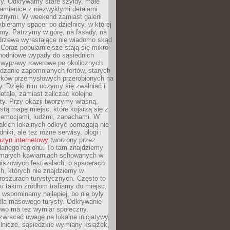
y. Odkrywamy stare szyldy, małe
amienice z niezwykłymi detalami
cznymi. W weekend zamiast galerii
bieramy spacer po dzielnicy, w której
my. Patrzymy w górę, na fasady, na
 drzewa wyrastające nie wiadomo skąd
Coraz popularniejsze stają się mikro-
dnodniowe wypady do sąsiednich
 wyprawy rowerowe po okolicznych
dzanie zapomnianych fortów, starych
rków przemysłowych przerobionych na
ry. Dzięki nim uczymy się zwalniać i
etale, zamiast zaliczać kolejne
isty. Przy okazji tworzymy własną,
stą mapę miejsc, które kojarzą się z
 emocjami, ludźmi, zapachami. W
akich lokalnych odkryć pomagają nie
niki, ale też różne serwisy, blogi i
zyn internetowy
tworzony przez
danego regionu. To tam znajdziemy
 małych kawiarniach schowanych w
niszowych festiwalach, o spacerach
h, których nie znajdziemy w
broszurach turystycznych. Często to
ki takim źródłom trafiamy do miejsc,
j wspominamy najlepiej, bo nie były
” dla masowego turysty. Odkrywanie
owo ma też wymiar społeczny.
wracać uwagę na lokalne inicjatywy,
ślnicze, sąsiedzkie wymiany książek,