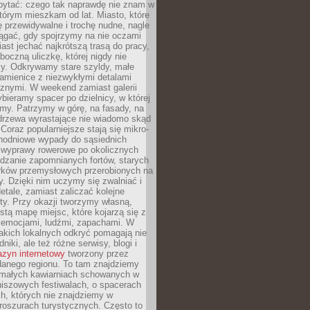
ytać: czego tak naprawdę nie znam w
tórym mieszkam od lat. Miasto, które
 przewidywalne i trochę nudne, nagle
ągać, gdy spojrzymy na nie oczami
iast jechać najkrótszą trasą do pracy,
oczną uliczkę, której nigdy nie
y. Odkrywamy stare szyldy, małe
amienice z niezwykłymi detalami
cznymi. W weekend zamiast galerii
bieramy spacer po dzielnicy, w której
my. Patrzymy w górę, na fasady, na
 drzewa wyrastające nie wiadomo skąd
Coraz popularniejsze stają się mikro-
dnodniowe wypady do sąsiednich
 wyprawy rowerowe po okolicznych
dzanie zapomnianych fortów, starych
rków przemysłowych przerobionych na
ry. Dzięki nim uczymy się zwalniać i
etale, zamiast zaliczać kolejne
isty. Przy okazji tworzymy własną,
stą mapę miejsc, które kojarzą się z
 emocjami, ludźmi, zapachami. W
akich lokalnych odkryć pomagają nie
niki, ale też różne serwisy, blogi i
zyn internetowy
tworzony przez
danego regionu. To tam znajdziemy
 małych kawiarniach schowanych w
niszowych festiwalach, o spacerach
h, których nie znajdziemy w
broszurach turystycznych. Często to