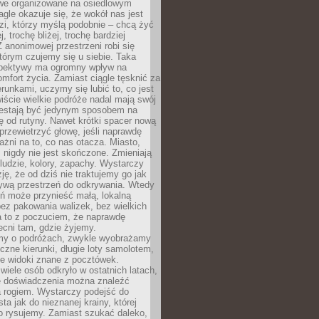
owe organizowane na osiedlowym
gle okazuje się, że wokół nas jest
zi, którzy myślą podobnie – chcą żyć
j, trochę bliżej, trochę bardziej
 anonimowej przestrzeni robi się
tórym czujemy się u siebie. Taka
pektywy ma ogromny wpływ na
mfort życia. Zamiast ciągle tęsknić za
erunkami, uczymy się lubić to, co jest
ście wielkie podróże nadal mają swój
rzestają być jedynym sposobem na
ę od rutyny. Nawet krótki spacer nową
 przewietrzyć głowę, jeśli naprawdę
żni na to, co nas otacza. Miasto,
 nigdy nie jest skończone. Zmieniają
 ludzie, kolory, zapachy. Wystarczy
ję, że od dziś nie traktujemy go jak
 żywą przestrzeń do odkrywania. Wtedy
ń może przynieść małą, lokalną
ez pakowania walizek, bez wielkich
a to z poczuciem, że naprawdę
cni tam, gdzie żyjemy.
my o podróżach, zwykle wyobrażamy
czne kierunki, długie loty samolotem,
ne widoki znane z pocztówek.
ele osób odkryło w ostatnich latach,
e doświadczenia można znaleźć
a rogiem. Wystarczy podejść do
ta jak do nieznanej krainy, której
o rysujemy. Zamiast szukać daleko,