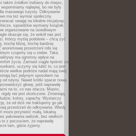
ki takim źródłom trafiamy do miejsc,
j wspominamy najlepiej, bo nie były
” dla masowego turysty. Odkrywanie
owo ma też wymiar społeczny.
wracać uwagę na lokalne inicjatywy,
ślnicze, sąsiedzkie wymiany książek,
owe organizowane na osiedlowym
gle okazuje się, że wokół nas jest
zi, którzy myślą podobnie – chcą żyć
j, trochę bliżej, trochę bardziej
 anonimowej przestrzeni robi się
tórym czujemy się u siebie. Taka
pektywy ma ogromny wpływ na
mfort życia. Zamiast ciągle tęsknić za
erunkami, uczymy się lubić to, co jest
ście wielkie podróże nadal mają swój
rzestają być jedynym sposobem na
ę od rutyny. Nawet krótki spacer nową
 przewietrzyć głowę, jeśli naprawdę
żni na to, co nas otacza. Miasto,
 nigdy nie jest skończone. Zmieniają
 ludzie, kolory, zapachy. Wystarczy
ję, że od dziś nie traktujemy go jak
 żywą przestrzeń do odkrywania. Wtedy
ń może przynieść małą, lokalną
ez pakowania walizek, bez wielkich
a to z poczuciem, że naprawdę
cni tam, gdzie żyjemy.