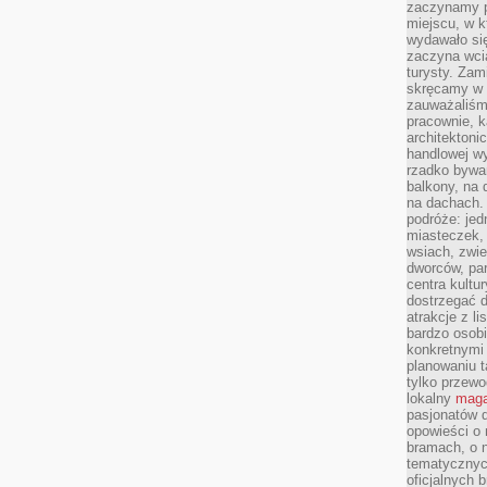
zaczynamy p
miejscu, w k
wydawało się
zaczyna wci
turysty. Zam
skręcamy w b
zauważaliśm
pracownie, k
architektoni
handlowej wy
rzadko bywa
balkony, na
na dachach. 
podróże: je
miasteczek,
wsiach, zwie
dworców, pa
centra kultu
dostrzegać d
atrakcje z l
bardzo osobi
konkretnymi
planowaniu t
tylko przewod
lokalny
maga
pasjonatów 
opowieści o
bramach, o 
tematycznyc
oficjalnych 