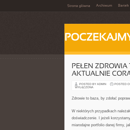
Archiwum
Bartek
Strona główna
POCZEKAJM
PEŁEN ZDROWIA T
AKTUALNIE CORA
POSTED BY ADMIN
POSTED ON
WYŁĄCZONA
Zdrowie to baza, by zdołać popra
W niektórych przypadkach należał
doświadczenie. I jeżeli korzysta
miarodajne portfolio danej firmy, j