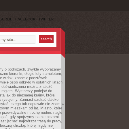
SCRIBE
FACEBOOK
TWITTER
my o podróżach, zwykle wyobrażamy
czne kierunki, długie loty samolotem,
ne widoki znane z pocztówek.
ele osób odkryło w ostatnich latach,
e doświadczenia można znaleźć
a rogiem. Wystarczy podejść do
ta jak do nieznanej krainy, której
o rysujemy. Zamiast szukać daleko,
ytać: czego tak naprawdę nie znam w
tórym mieszkam od lat. Miasto, które
 przewidywalne i trochę nudne, nagle
ągać, gdy spojrzymy na nie oczami
iast jechać najkrótszą trasą do pracy,
oczną uliczkę, której nigdy nie