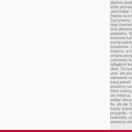
właśnie dzię
które późnie
„pod linijkę
miasta na n
Zaczynamy z
targi rzemie
kino plener
podwórku. Na
mnóstwo lud
trochę wolnie
świadomie. Z
miejsce, w k
zmiana pers
codzienny ko
odległymi ki
obok. Oczywi
urok, ale p
oderwanie si
trasą potrafi
jesteśmy uwa
które znamy,
się miejsca,
podjąć decyz
tła, ale jak
każdy tydzie
przygodę – b
budżetów, z
jesteśmy obe