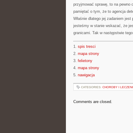
przyjmować sprawę, to na pewno 
pamiętać o tym, że to agencja det
Właśnie dlatego jej zadaniem jest
jesteśmy w stanie wskazać, że jest
granicami. Tak w następstwie tego
1.
spis tresci
2.
mapa strony
3.
felietony
4.
mapa strony
5.
nawigacja
CATEGORIES:
CHOROBY I LECZEN
Comments are closed.