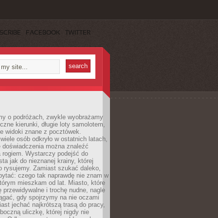
SCRIBE
FACEBOOK
TWITTER
my o podróżach, zwykle wyobrażamy
czne kierunki, długie loty samolotem,
ne widoki znane z pocztówek.
ele osób odkryło w ostatnich latach,
e doświadczenia można znaleźć
a rogiem. Wystarczy podejść do
ta jak do nieznanej krainy, której
o rysujemy. Zamiast szukać daleko,
ytać: czego tak naprawdę nie znam w
tórym mieszkam od lat. Miasto, które
 przewidywalne i trochę nudne, nagle
ągać, gdy spojrzymy na nie oczami
iast jechać najkrótszą trasą do pracy,
oczną uliczkę, której nigdy nie