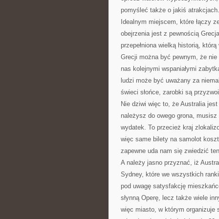
pomyśleć także o jakiś atrakcjach
Idealnym miejscem, które łączy ze
obejrzenia jest z pewnością Grecja
przepełniona wielką historią, któ
Grecji można być pewnym, że nie
nas kolejnymi wspaniałymi zabytkam
ludzi może być uważany za niemal
świeci słońce, zarobki są przyzwoi
Nie dziwi więc to, że Australia jes
należysz do owego grona, musisz p
wydatek. To przecież kraj zlokali
więc same bilety na samolot koszt
zapewne uda nam się zwiedzić ten w
A należy jasno przyznać, iż Austra
Sydney, które we wszystkich ranki
pod uwagę satysfakcję mieszkańcó
słynną Operę, lecz także wiele i
więc miasto, w którym organizuje 