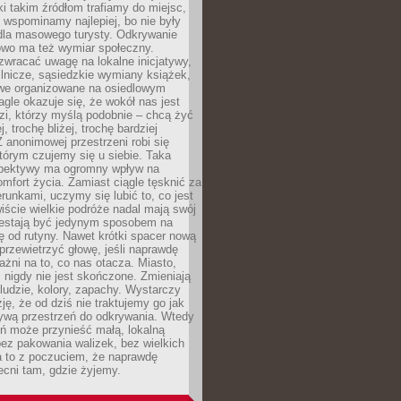
ki takim źródłom trafiamy do miejsc,
j wspominamy najlepiej, bo nie były
” dla masowego turysty. Odkrywanie
owo ma też wymiar społeczny.
wracać uwagę na lokalne inicjatywy,
ślnicze, sąsiedzkie wymiany książek,
owe organizowane na osiedlowym
gle okazuje się, że wokół nas jest
zi, którzy myślą podobnie – chcą żyć
j, trochę bliżej, trochę bardziej
 anonimowej przestrzeni robi się
tórym czujemy się u siebie. Taka
pektywy ma ogromny wpływ na
mfort życia. Zamiast ciągle tęsknić za
erunkami, uczymy się lubić to, co jest
ście wielkie podróże nadal mają swój
rzestają być jedynym sposobem na
ę od rutyny. Nawet krótki spacer nową
 przewietrzyć głowę, jeśli naprawdę
żni na to, co nas otacza. Miasto,
 nigdy nie jest skończone. Zmieniają
 ludzie, kolory, zapachy. Wystarczy
ję, że od dziś nie traktujemy go jak
 żywą przestrzeń do odkrywania. Wtedy
ń może przynieść małą, lokalną
ez pakowania walizek, bez wielkich
a to z poczuciem, że naprawdę
cni tam, gdzie żyjemy.