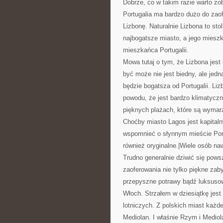
Dobrze, co w takim razie warto zo
Portugalia ma bardzo dużo do zao
Lizbonę. Naturalnie Lizbona to sto
najbogatsze miasto, a jego mies
mieszkańca Portugalii.
Mowa tutaj o tym, że Lizbona jest n
być może nie jest biedny, ale jed
będzie bogatsza od Portugalii. Liz
powodu, że jest bardzo klimatyczn
pięknych plażach, które są wymarz
Choćby miasto Lagos jest kapital
wspomnieć o słynnym mieście Porto.
również oryginalne.|Wiele osób naw
Trudno generalnie dziwić się pow
zaoferowania nie tylko piękne zab
przepyszne potrawy bądź luksuso
Włoch. Strzałem w dziesiątkę jest 
lotniczych. Z polskich miast każde
Mediolan. I właśnie Rzym i Mediol