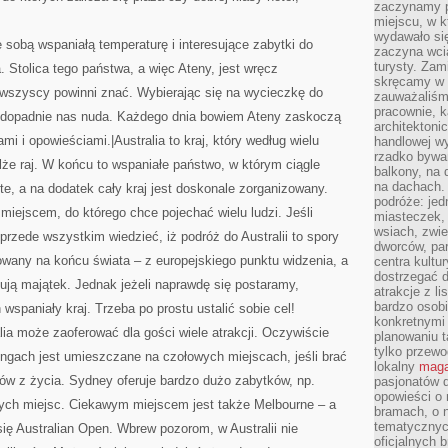
zaczynamy p
.
miejscu, w k
wydawało się
 sobą wspaniałą temperaturę i interesujące zabytki do
zaczyna wci
turysty. Zam
. Stolica tego państwa, a więc Ateny, jest wręcz
skręcamy w b
rą wszyscy powinni znać. Wybierając się na wycieczkę do
zauważaliśm
pracownie, k
 dopadnie nas nuda. Każdego dnia bowiem Ateny zaskoczą
architektoni
i i opowieściami.|Australia to kraj, który według wielu
handlowej wy
rzadko bywa
że raj. W końcu to wspaniałe państwo, w którym ciągle
balkony, na
na dachach. 
te, a na dodatek cały kraj jest doskonale zorganizowany.
podróże: je
t miejscem, do którego chce pojechać wielu ludzi. Jeśli
miasteczek,
wsiach, zwie
rzede wszystkim wiedzieć, iż podróż do Australii to spory
dworców, pa
zowany na końcu świata – z europejskiego punktu widzenia, a
centra kultu
dostrzegać d
ują majątek. Jednak jeżeli naprawdę się postaramy,
atrakcje z l
bardzo osobi
spaniały kraj. Trzeba po prostu ustalić sobie cel!
konkretnymi
lia może zaoferować dla gości wiele atrakcji. Oczywiście
planowaniu t
tylko przewod
ngach jest umieszczane na czołowych miejscach, jeśli brać
lokalny
maga
w z życia. Sydney oferuje bardzo dużo zabytków, np.
pasjonatów 
opowieści o
nnych miejsc. Ciekawym miejscem jest także Melbourne – a
bramach, o 
tematycznyc
się Australian Open. Wbrew pozorom, w Australii nie
oficjalnych 