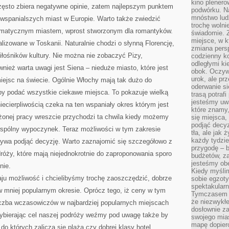
kino plener
zęsto zbiera negatywne opinie, zatem najlepszym punktem
podwórku. Na
mnóstwo lud
jwspanialszych miast w Europie. Warto także zwiedzić
trochę wolnie
klimatycznym miastem, wprost stworzonym dla romantyków.
świadomie. Z
miejsce, w k
lizowane w Toskanii. Naturalnie chodzi o słynną Florencję,
zmiana pers
iłośników kultury. Nie można nie zobaczyć Pizy,
codzienny ko
odległymi ki
nież warta uwagi jest Siena – nieduże miasto, które jest
obok. Oczywi
urok, ale p
iejsc na świecie. Ogólnie Włochy mają tak dużo do
oderwanie si
aby podać wszystkie ciekawe miejsca. To pokazuje wielką
trasą potrafi
jesteśmy uwa
iecierpliwością czeka na ten wspaniały okres którym jest
które znamy,
ężonej pracy wreszcie przychodzi ta chwila kiedy możemy
się miejsca,
podjąć decyz
wspólny wypoczynek. Teraz możliwości w tym zakresie
tła, ale jak
każdy tydzie
bywa podjąć decyzję. Warto zaznajomić się szczegółowo z
przygodę – b
róży, które mają niejednokrotnie do zaproponowania sporo
budżetów, z
jesteśmy obe
nie.
Kiedy myśli
aju możliwość i chcielibyśmy trochę zaoszczędzić, dobrze
sobie egzoty
spektakular
 mniej popularnym okresie. Oprócz tego, iż ceny w tym
Tymczasem wi
że niezwykł
liczba wczasowiczów w najbardziej popularnych miejscach
dosłownie z
 Wybierając cel naszej podróży weźmy pod uwagę także by
swojego mias
mapę dopier
 których zalicza się plaża czy dobrej klasy hotel,