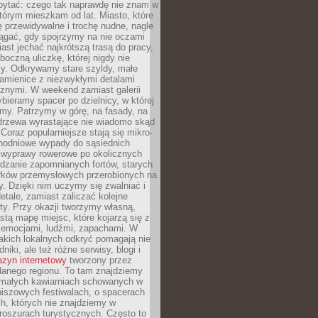
ytać: czego tak naprawdę nie znam w
tórym mieszkam od lat. Miasto, które
 przewidywalne i trochę nudne, nagle
ągać, gdy spojrzymy na nie oczami
iast jechać najkrótszą trasą do pracy,
oczną uliczkę, której nigdy nie
y. Odkrywamy stare szyldy, małe
amienice z niezwykłymi detalami
cznymi. W weekend zamiast galerii
bieramy spacer po dzielnicy, w której
my. Patrzymy w górę, na fasady, na
 drzewa wyrastające nie wiadomo skąd
Coraz popularniejsze stają się mikro-
dnodniowe wypady do sąsiednich
 wyprawy rowerowe po okolicznych
dzanie zapomnianych fortów, starych
rków przemysłowych przerobionych na
ry. Dzięki nim uczymy się zwalniać i
etale, zamiast zaliczać kolejne
isty. Przy okazji tworzymy własną,
stą mapę miejsc, które kojarzą się z
 emocjami, ludźmi, zapachami. W
akich lokalnych odkryć pomagają nie
niki, ale też różne serwisy, blogi i
zyn internetowy
tworzony przez
danego regionu. To tam znajdziemy
 małych kawiarniach schowanych w
niszowych festiwalach, o spacerach
h, których nie znajdziemy w
broszurach turystycznych. Często to