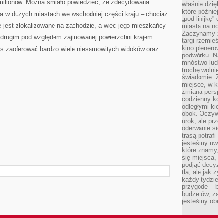
0 milionów. Można śmiało powiedzieć, że zdecydowana
właśnie dzię
które późnie
a w dużych miastach we wschodniej części kraju – chociaż
„pod linijkę
re jest zlokalizowane na zachodzie, a więc jego mieszkańcy
miasta na n
Zaczynamy z
t drugim pod względem zajmowanej powierzchni krajem
targi rzemie
kino plener
s zaoferować bardzo wiele niesamowitych widoków oraz
podwórku. Na
mnóstwo lud
trochę wolnie
świadomie. Z
miejsce, w k
zmiana pers
codzienny ko
odległymi ki
obok. Oczywi
urok, ale p
oderwanie si
trasą potrafi
jesteśmy uwa
które znamy,
się miejsca,
podjąć decyz
tła, ale jak
każdy tydzie
przygodę – b
budżetów, z
jesteśmy obe