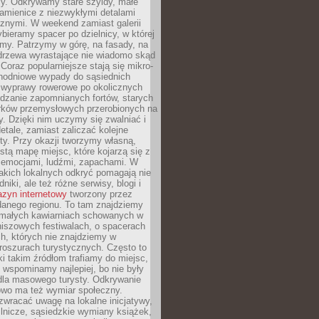
y. Odkrywamy stare szyldy, małe
amienice z niezwykłymi detalami
cznymi. W weekend zamiast galerii
bieramy spacer po dzielnicy, w której
my. Patrzymy w górę, na fasady, na
 drzewa wyrastające nie wiadomo skąd
Coraz popularniejsze stają się mikro-
dnodniowe wypady do sąsiednich
 wyprawy rowerowe po okolicznych
dzanie zapomnianych fortów, starych
rków przemysłowych przerobionych na
ry. Dzięki nim uczymy się zwalniać i
etale, zamiast zaliczać kolejne
isty. Przy okazji tworzymy własną,
stą mapę miejsc, które kojarzą się z
 emocjami, ludźmi, zapachami. W
akich lokalnych odkryć pomagają nie
niki, ale też różne serwisy, blogi i
zyn internetowy
tworzony przez
danego regionu. To tam znajdziemy
 małych kawiarniach schowanych w
niszowych festiwalach, o spacerach
h, których nie znajdziemy w
broszurach turystycznych. Często to
ki takim źródłom trafiamy do miejsc,
j wspominamy najlepiej, bo nie były
” dla masowego turysty. Odkrywanie
owo ma też wymiar społeczny.
wracać uwagę na lokalne inicjatywy,
ślnicze, sąsiedzkie wymiany książek,