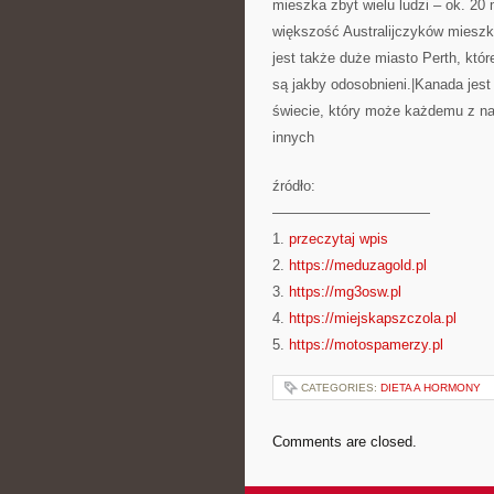
mieszka zbyt wielu ludzi – ok. 2
większość Australijczyków mieszk
jest także duże miasto Perth, któ
są jakby odosobnieni.|Kanada jes
świecie, który może każdemu z na
innych
źródło:
———————————
1.
przeczytaj wpis
2.
https://meduzagold.pl
3.
https://mg3osw.pl
4.
https://miejskapszczola.pl
5.
https://motospamerzy.pl
CATEGORIES:
DIETA A HORMONY
Comments are closed.