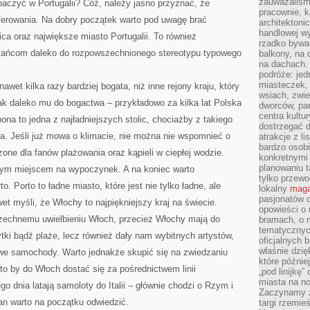
zauważaliśm
baczyć w Portugalii? Cóż, należy jasno przyznać, że
pracownie, k
ferowania. Na dobry początek warto pod uwagę brać
architektoni
handlowej wy
lica oraz największe miasto Portugalii. To również
rzadko bywa
zkańcom daleko do rozpowszechnionego stereotypu typowego
balkony, na
na dachach. 
podróże: je
miasteczek,
awet kilka razy bardziej bogata, niż inne rejony kraju, który
wsiach, zwie
nak daleko mu do bogactwa – przykładowo za kilka lat Polska
dworców, pa
centra kultu
bona to jedna z najładniejszych stolic, chociażby z takiego
dostrzegać d
a. Jeśli już mowa o klimacie, nie można nie wspomnieć o
atrakcje z l
bardzo osobi
one dla fanów plażowania oraz kąpieli w ciepłej wodzie.
konkretnymi
planowaniu t
nym miejscem na wypoczynek. A na koniec warto
tylko przewod
 Porto to ładne miasto, które jest nie tylko ładne, ale
lokalny
maga
pasjonatów 
et myśli, że Włochy to najpiękniejszy kraj na świecie.
opowieści o
szechnemu uwielbieniu Włoch, przecież Włochy mają do
bramach, o 
tematycznyc
ytki bądź plaże, lecz również dały nam wybitnych artystów,
oficjalnych 
właśnie dzię
we samochody. Warto jednakże skupić się na zwiedzaniu
które późnie
to by do Włoch dostać się za pośrednictwem linii
„pod linijkę
miasta na n
go dnia latają samoloty do Italii – głównie chodzi o Rzym i
Zaczynamy z
an warto na początku odwiedzić.
targi rzemie