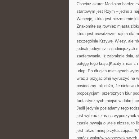
Chociaż akurat Mediolan bardzo c
startowym jest Rzym – jedno z na
Wenecję, która jest niezmiernie 
Znakomite są również miasta zloka
która jest prawdziwym rajem dla m
szczególnie Krzywej Wieży, ale rów
jednak jednym z najładniejszych m
zaoferowania, iż zabraknie dnia, 
potęgę tego kraju.|Każdy z nas z n
urlop. Po długich miesiącach wyt
wraz z przyjaciółmi wyruszyć na 
posiadamy tak dużo, że niełatwo 
propozycjami przeróżnych biur pod
fantastycznych miejsc w dobrej ce
Jeśli jedynie posiadamy tego rodz
jest wybrać czas na wypoczynek w
czasie bywają o wiele niższe, to 
jest także mniej przytłaczająca.
oprócz walorów wypoczynkowych, do