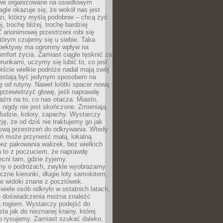
owe organizowane na osiedlowym
gle okazuje się, że wokół nas jest
zi, którzy myślą podobnie – chcą żyć
j, trochę bliżej, trochę bardziej
 anonimowej przestrzeni robi się
tórym czujemy się u siebie. Taka
pektywy ma ogromny wpływ na
mfort życia. Zamiast ciągle tęsknić za
erunkami, uczymy się lubić to, co jest
ście wielkie podróże nadal mają swój
rzestają być jedynym sposobem na
ę od rutyny. Nawet krótki spacer nową
 przewietrzyć głowę, jeśli naprawdę
żni na to, co nas otacza. Miasto,
 nigdy nie jest skończone. Zmieniają
 ludzie, kolory, zapachy. Wystarczy
ję, że od dziś nie traktujemy go jak
 żywą przestrzeń do odkrywania. Wtedy
ń może przynieść małą, lokalną
ez pakowania walizek, bez wielkich
a to z poczuciem, że naprawdę
cni tam, gdzie żyjemy.
my o podróżach, zwykle wyobrażamy
czne kierunki, długie loty samolotem,
ne widoki znane z pocztówek.
ele osób odkryło w ostatnich latach,
e doświadczenia można znaleźć
a rogiem. Wystarczy podejść do
ta jak do nieznanej krainy, której
o rysujemy. Zamiast szukać daleko,