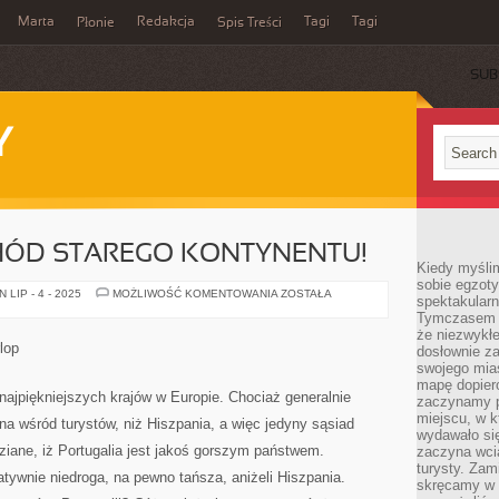
Marta
Redakcja
Tagi
Tagi
Płonie
Spis Treści
SUB
Y
ÓD STAREGO KONTYNENTU!
Kiedy myśli
sobie egzoty
ODKRYJMY
LIP - 4 - 2025
MOŻLIWOŚĆ KOMENTOWANIA
ZOSTAŁA
spektakular
WSCHÓD
Tymczasem wi
STAREGO
KONTYNENTU!
że niezwykł
lop
dosłownie z
swojego mias
mapę dopier
z najpiękniejszych krajów w Europie. Chociaż generalnie
zaczynamy p
miejscu, w k
rna wśród turystów, niż Hiszpania, a więc jedyny sąsiad
wydawało się
edziane, iż Portugalia jest jakoś gorszym państwem.
zaczyna wci
turysty. Zam
latywnie niedroga, na pewno tańsza, aniżeli Hiszpania.
skręcamy w b