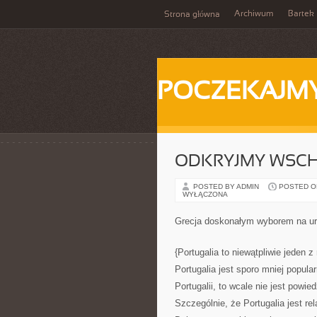
Archiwum
Bartek
Strona główna
POCZEKAJM
ODKRYJMY WSCH
POSTED BY ADMIN
POSTED ON 
WYŁĄCZONA
Grecja doskonałym wyborem na ur
{Portugalia to niewątpliwie jeden 
Portugalia jest sporo mniej popula
Portugalii, to wcale nie jest powi
Szczególnie, że Portugalia jest re