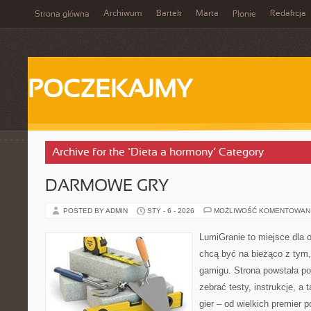
Archiwum
Bartek
Marta
Redakcja
Strona główna
Płonie
POCZEKAJMY
Archive for the ‘Dieta a hormony’ Category
DARMOWE GRY
POSTED BY ADMIN
STY - 6 - 2026
MOŻLIWOŚĆ KOMENTOWAN
LumiGranie to miejsce dla o
chcą być na bieżąco z tym, 
gamigu. Strona powstała po
zebrać testy, instrukcje, a
gier – od wielkich premier p