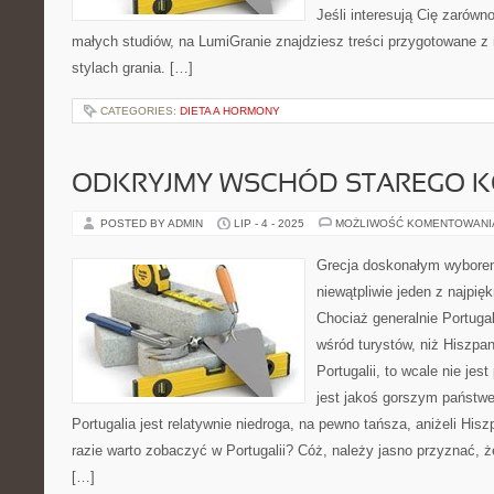
Jeśli interesują Cię zarówno
małych studiów, na LumiGranie znajdziesz treści przygotowane z
stylach grania. […]
CATEGORIES:
DIETA A HORMONY
ODKRYJMY WSCHÓD STAREGO K
POSTED BY ADMIN
LIP - 4 - 2025
MOŻLIWOŚĆ KOMENTOWAN
Grecja doskonałym wyborem 
niewątpliwie jeden z najpię
Chociaż generalnie Portugal
wśród turystów, niż Hiszpan
Portugalii, to wcale nie jes
jest jakoś gorszym państw
Portugalia jest relatywnie niedroga, na pewno tańsza, aniżeli His
razie warto zobaczyć w Portugalii? Cóż, należy jasno przyznać, 
[…]