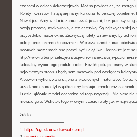
czasami w celach dekoracyjnych. Można powiedzieć, że zastępują
Rolety Rzeszów. I stają się na rynku coraz to bardziej popularne. R
Nawet jesteśmy w stanie zamontować je sami, bez pomocy drugie
swoją prostotą użytkowania, a też estetyką. Są najzwyczajniej w ś
przyozdobić nasze okna. Zazwyczaj rolety wstawiamy, by uchroni
pokoju promieniami słonecznymi. Większa część z nas ubóstwia 
pewnych momentach one potrafi być uciążliwe. Jednakże jest na 
http://www.roltes.pl/zaluzje-zaluzje-drewniane-zaluzje-poziome-rz
kolosalny wybór tego produktu-rolet. Bez kłopotu jesteśmy w stan
największym stopniu będą nam pasowały pod względem kolorysty
Albowiem wykonywane są one z przeróżnych materiałów. Coraz to
urządzane są na styl współczesny brakuje firanek oraz zasłonek 
Ludzie, głównie młodzi odchodzą od tego zwyczaju. Ale okno nie
mówiąc gołe. Wskutek tego w owym czasie rolety jak w najwięks
źródło:
———————————
1.
https://ogrodzenia-drewbet.com.pl
2.
poznaj szczegóły