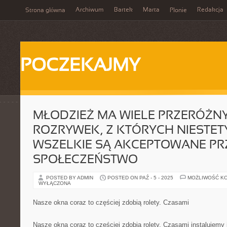
Archiwum
Bartek
Marta
Redakcja
Strona główna
Płonie
POCZEKAJMY
MŁODZIEŻ MA WIELE PRZERÓŻN
ROZRYWEK, Z KTÓRYCH NIESTETY
WSZELKIE SĄ AKCEPTOWANE PR
SPOŁECZEŃSTWO
POSTED BY ADMIN
POSTED ON PAŹ - 5 - 2025
MOŻLIWOŚĆ K
WYŁĄCZONA
Nasze okna coraz to częściej zdobią rolety. Czasami
Nasze okna coraz to częściej zdobią rolety. Czasami instalujemy 