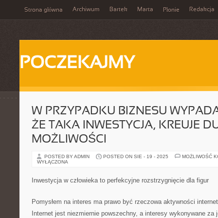
Archiwum
Bartek
Marta
Redakcja
Strona główna
Płonie
POCZEKAJMY
W PRZYPADKU BIZNESU WYPADA
ŻE TAKA INWESTYCJA, KREUJE D
MOŻLIWOŚCI
POSTED BY ADMIN
POSTED ON SIE - 19 - 2025
MOŻLIWOŚĆ 
WYŁĄCZONA
Inwestycja w człowieka to perfekcyjne rozstrzygnięcie dla figur
Pomysłem na interes ma prawo być rzeczowa aktywności intern
Internet jest niezmiernie powszechny, a interesy wykonywane za