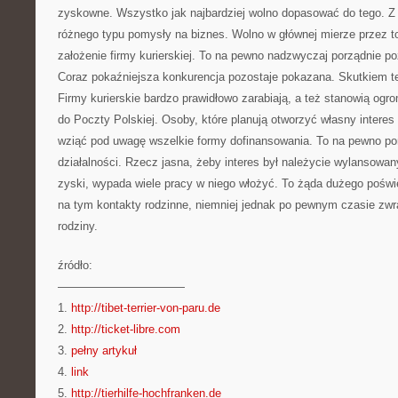
zyskowne. Wszystko jak najbardziej wolno dopasować do tego. Z
różnego typu pomysły na biznes. Wolno w głównej mierze przez to
założenie firmy kurierskiej. To na pewno nadzwyczaj porządnie p
Coraz pokaźniejsza konkurencja pozostaje pokazana. Skutkiem 
Firmy kurierskie bardzo prawidłowo zarabiają, a też stanowią og
do Poczty Polskiej. Osoby, które planują otworzyć własny intere
wziąć pod uwagę wszelkie formy dofinansowania. To na pewno pom
działalności. Rzecz jasna, żeby interes był należycie wylansowa
zyski, wypada wiele pracy w niego włożyć. To żąda dużego poświę
na tym kontakty rodzinne, niemniej jednak po pewnym czasie zwra
rodziny.
źródło:
———————————
1.
http://tibet-terrier-von-paru.de
2.
http://ticket-libre.com
3.
pełny artykuł
4.
link
5.
http://tierhilfe-hochfranken.de