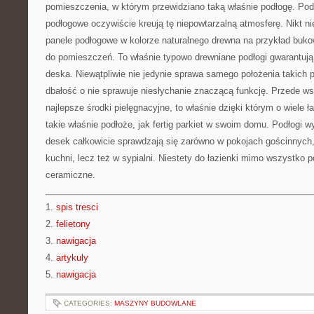
pomieszczenia, w którym przewidziano taką właśnie podłogę. Pod
podłogowe oczywiście kreują tę niepowtarzalną atmosferę. Nikt n
panele podłogowe w kolorze naturalnego drewna na przykład buko
do pomieszczeń. To właśnie typowo drewniane podłogi gwarantują te
deska. Niewątpliwie nie jedynie sprawa samego położenia takich p
dbałość o nie sprawuje niesłychanie znaczącą funkcję. Przede w
najlepsze środki pielęgnacyjne, to właśnie dzięki którym o wiele ła
takie właśnie podłoże, jak fertig parkiet w swoim domu. Podłogi
desek całkowicie sprawdzają się zarówno w pokojach gościnnych, 
kuchni, lecz też w sypialni. Niestety do łazienki mimo wszystko p
ceramiczne.
1.
spis tresci
2.
felietony
3.
nawigacja
4.
artykuly
5.
nawigacja
CATEGORIES:
MASZYNY BUDOWLANE