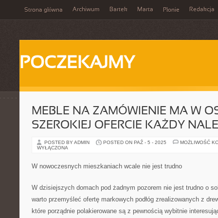
Archiwum
Bartek
Marta
Redakcja
Strona główna
Płonie
POCZEKAJMY
MEBLE NA ZAMÓWIENIE MA W OS
SZEROKIEJ OFERCIE KAŻDY NAL
POSTED BY ADMIN
POSTED ON PAŹ - 5 - 2025
MOŻLIWOŚĆ K
WYŁĄCZONA
W nowoczesnych mieszkaniach wcale nie jest trudno
W dzisiejszych domach pod żadnym pozorem nie jest trudno o sol
warto przemyśleć ofertę markowych podłóg zrealizowanych z drew
które porządnie polakierowane są z pewnością wybitnie interesu