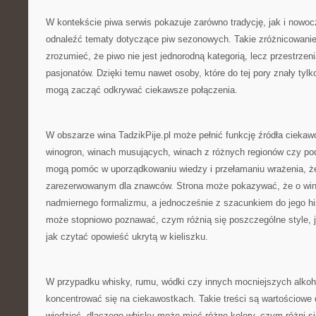
W kontekście piwa serwis pokazuje zarówno tradycję, jak i nowo
odnaleźć tematy dotyczące piw sezonowych. Takie zróżnicowani
zrozumieć, że piwo nie jest jednorodną kategorią, lecz przestrzeni
pasjonatów. Dzięki temu nawet osoby, które do tej pory znały tylk
mogą zacząć odkrywać ciekawsze połączenia.
W obszarze wina TadzikPije.pl może pełnić funkcję źródła ciekaw
winogron, winach musujących, winach z różnych regionów czy p
mogą pomóc w uporządkowaniu wiedzy i przełamaniu wrażenia, ż
zarezerwowanym dla znawców. Strona może pokazywać, że o wini
nadmiernego formalizmu, a jednocześnie z szacunkiem do jego hist
może stopniowo poznawać, czym różnią się poszczególne style, ja
jak czytać opowieść ukrytą w kieliszku.
W przypadku whisky, rumu, wódki czy innych mocniejszych alkoh
koncentrować się na ciekawostkach. Takie treści są wartościowe 
wiedzieć, dlaczego whisky może mieć różne kolory, czym różni si