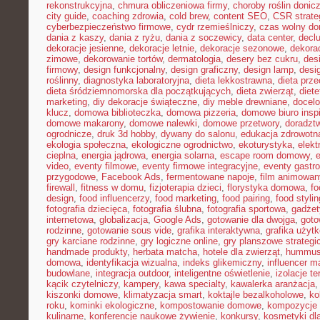
rekonstrukcyjna
,
chmura obliczeniowa firmy
,
choroby roślin doni
city guide
,
coaching zdrowia
,
cold brew
,
content SEO
,
CSR strate
cyberbezpieczeństwo firmowe
,
cydr rzemieślniczy
,
czas wolny do
dania z kaszy
,
dania z ryżu
,
dania z soczewicy
,
data center
,
declu
dekoracje jesienne
,
dekoracje letnie
,
dekoracje sezonowe
,
dekora
zimowe
,
dekorowanie tortów
,
dermatologia
,
desery bez cukru
,
des
firmowy
,
design funkcjonalny
,
design graficzny
,
design lamp
,
desi
roślinny
,
diagnostyka laboratoryjna
,
dieta lekkostrawna
,
dieta prz
dieta śródziemnomorska dla początkujących
,
dieta zwierząt
,
diet
marketing
,
diy dekoracje świąteczne
,
diy meble drewniane
,
docelo
klucz
,
domowa biblioteczka
,
domowa pizzeria
,
domowe biuro inspi
domowe makarony
,
domowe nalewki
,
domowe przetwory
,
doradzt
ogrodnicze
,
druk 3d hobby
,
dywany do salonu
,
edukacja zdrowotn
ekologia społeczna
,
ekologiczne ogrodnictwo
,
ekoturystyka
,
elekt
cieplna
,
energia jądrowa
,
energia solarna
,
escape room domowy
,
video
,
eventy filmowe
,
eventy firmowe integracyjne
,
eventy gastr
przygodowe
,
Facebook Ads
,
fermentowane napoje
,
film animowan
firewall
,
fitness w domu
,
fizjoterapia dzieci
,
florystyka domowa
,
fo
design
,
food influencerzy
,
food marketing
,
food pairing
,
food stylin
fotografia dziecięca
,
fotografia ślubna
,
fotografia sportowa
,
gadżet
internetowa
,
globalizacja
,
Google Ads
,
gotowanie dla dwojga
,
goto
rodzinne
,
gotowanie sous vide
,
grafika interaktywna
,
grafika użyt
gry karciane rodzinne
,
gry logiczne online
,
gry planszowe strategi
handmade produkty
,
herbata matcha
,
hotele dla zwierząt
,
hummus
domowa
,
identyfikacja wizualna
,
indeks glikemiczny
,
influencer m
budowlane
,
integracja outdoor
,
inteligentne oświetlenie
,
izolacje t
kącik czytelniczy
,
kampery
,
kawa specialty
,
kawalerka aranżacja
kiszonki domowe
,
klimatyzacja smart
,
koktajle bezalkoholowe
,
ko
roku
,
kominki ekologiczne
,
kompostowanie domowe
,
kompozycje 
kulinarne
,
konferencje naukowe żywienie
,
konkursy
,
kosmetyki dla