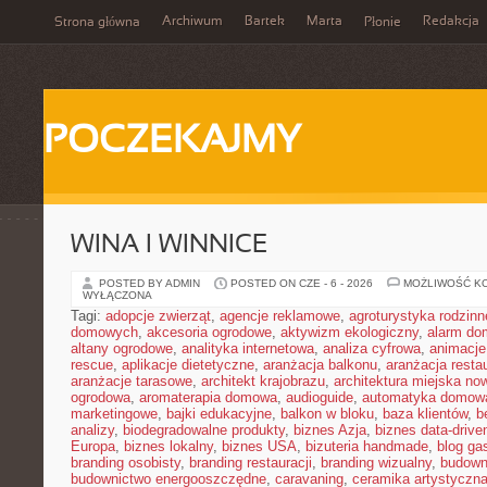
Archiwum
Bartek
Marta
Redakcja
Strona główna
Płonie
POCZEKAJMY
WINA I WINNICE
POSTED BY ADMIN
POSTED ON CZE - 6 - 2026
MOŻLIWOŚĆ K
WYŁĄCZONA
Tagi:
adopcje zwierząt
,
agencje reklamowe
,
agroturystyka rodzinn
domowych
,
akcesoria ogrodowe
,
aktywizm ekologiczny
,
alarm d
altany ogrodowe
,
analityka internetowa
,
analiza cyfrowa
,
animacje
rescue
,
aplikacje dietetyczne
,
aranżacja balkonu
,
aranżacja restau
aranżacje tarasowe
,
architekt krajobrazu
,
architektura miejska n
ogrodowa
,
aromaterapia domowa
,
audioguide
,
automatyka domow
marketingowe
,
bajki edukacyjne
,
balkon w bloku
,
baza klientów
,
b
analizy
,
biodegradowalne produkty
,
biznes Azja
,
biznes data-drive
Europa
,
biznes lokalny
,
biznes USA
,
bizuteria handmade
,
blog ga
branding osobisty
,
branding restauracji
,
branding wizualny
,
budown
budownictwo energooszczędne
,
caravaning
,
ceramika artystyczn