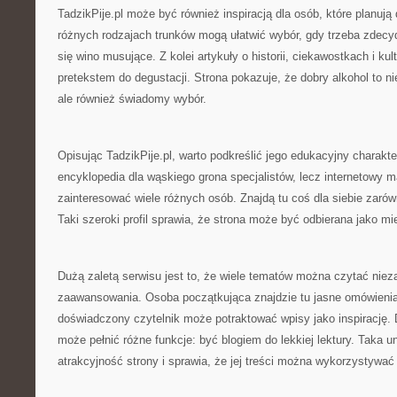
TadzikPije.pl może być również inspiracją dla osób, które planuj
różnych rodzajach trunków mogą ułatwić wybór, gdy trzeba zdecy
się wino musujące. Z kolei artykuły o historii, ciekawostkach i kul
pretekstem do degustacji. Strona pokazuje, że dobry alkohol to ni
ale również świadomy wybór.
Opisując TadzikPije.pl, warto podkreślić jego edukacyjny charakte
encyklopedia dla wąskiego grona specjalistów, lecz internetowy 
zainteresować wiele różnych osób. Znajdą tu coś dla siebie zaró
Taki szeroki profil sprawia, że strona może być odbierana jako m
Dużą zaletą serwisu jest to, że wiele tematów można czytać niez
zaawansowania. Osoba początkująca znajdzie tu jasne omówienia,
doświadczony czytelnik może potraktować wpisy jako inspirację. 
może pełnić różne funkcje: być blogiem do lekkiej lektury. Taka 
atrakcyjność strony i sprawia, że jej treści można wykorzystywać