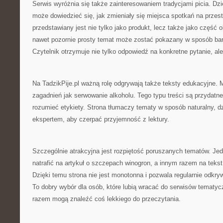
Serwis wyróżnia się także zainteresowaniem tradycjami picia. Dzi
może dowiedzieć się, jak zmieniały się miejsca spotkań na przestr
przedstawiany jest nie tylko jako produkt, lecz także jako część 
nawet pozornie prosty temat może zostać pokazany w sposób bar
Czytelnik otrzymuje nie tylko odpowiedź na konkretne pytanie, ale
Na TadzikPije.pl ważną rolę odgrywają także teksty edukacyjne.
zagadnień jak serwowanie alkoholu. Tego typu treści są przydatne 
rozumieć etykiety. Strona tłumaczy tematy w sposób naturalny, d
ekspertem, aby czerpać przyjemność z lektury.
Szczególnie atrakcyjna jest rozpiętość poruszanych tematów. Je
natrafić na artykuł o szczepach winogron, a innym razem na teks
Dzięki temu strona nie jest monotonna i pozwala regularnie odkr
To dobry wybór dla osób, które lubią wracać do serwisów temat
razem mogą znaleźć coś lekkiego do przeczytania.