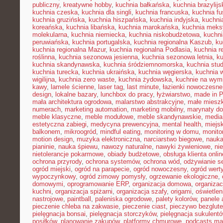
publiczny
,
kreatywne hobby
,
kuchnia bałkańska
,
kuchnia brazylijs
kuchnia czeska
,
kuchnia dla singli
,
kuchnia francuska
,
kuchnia fu
kuchnia gruzińska
,
kuchnia hiszpańska
,
kuchnia indyjska
,
kuchni
koreańska
,
kuchnia libańska
,
kuchnia marokańska
,
kuchnia mek
molekularna
,
kuchnia niemiecka
,
kuchnia niskobudżetowa
,
kuchni
peruwiańska
,
kuchnia portugalska
,
kuchnia regionalna Kaszub
,
ku
kuchnia regionalna Mazur
,
kuchnia regionalna Podlasia
,
kuchnia r
roślinna
,
kuchnia sezonowa jesienna
,
kuchnia sezonowa letnia
,
k
kuchnia skandynawska
,
kuchnia śródziemnomorska
,
kuchnia stu
kuchnia turecka
,
kuchnia ukraińska
,
kuchnia węgierska
,
kuchnia 
wigilijna
,
kuchnia zero waste
,
kuchnia żydowska
,
kuchnie na wymi
kawy
,
lamele ścienne
,
laser tag
,
last minute
,
łazienki nowoczesne
design
,
lokalne bazary
,
lunchbox do pracy
,
łyżwiarstwo
,
made in P
mała architektura ogrodowa
,
malarstwo abstrakcyjne
,
małe miesz
numerach
,
marketing automation
,
marketing mobilny
,
marynaty d
meble klasyczne
,
meble modułowe
,
meble skandynawskie
,
media
estetyczna zabiegi
,
medycyna prewencyjna
,
mental health
,
miejsk
balkonem
,
mikroogród
,
mindful eating
,
monitoring w domu
,
monito
motion design
,
muzyka elektroniczna
,
narciarstwo biegowe
,
nauka
pianinie
,
nauka śpiewu
,
nawozy naturalne
,
nawyki żywieniowe
,
ni
nietolerancje pokarmowe
,
obiady budżetowe
,
obsługa klienta onlin
ochrona przyrody
,
ochrona systemów
,
ochrona wód
,
odżywianie s
ogród miejski
,
ogród na parapecie
,
ogród nowoczesny
,
ogród wert
wypoczynkowy
,
ogród zimowy pomysły
,
ogrzewanie ekologiczne
,
domowymi
,
oprogramowanie ERP
,
organizacja domowa
,
organizac
kuchni
,
organizacja spiżarni
,
organizacja szafy
,
origami
,
oświetle
nastrojowe
,
paintball
,
paleniska ogrodowe
,
palety kolorów
,
panele 
pieczenie chleba na zakwasie
,
pieczenie ciast
,
pieczywo bezglut
pielęgnacja bonsai
,
pielęgnacja storczyków
,
pielęgnacja sukulent
posiłków
,
planowanie zakupów
,
platformy chmurowe
,
podcasts ma