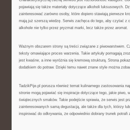
pojawiają się także materiały dotyczące alkoholi luksusowych. Dz
zainteresować zarówno osoby, które dopiero stawiają pierwsze krok
mają już szerszą wiedzę. Serwis zachęca do tego, aby czytać z c
alkohole nie tylko przez pryzmat marki, lecz także przez aromat.
Ważnym obszarem strony są treści związane z piwowarstwem. Czy
teksty omawiające proces warzenia. Takie artykuły pomagają zro
jest kwaśne, a inne wyróżnia się kremową strukturą. Strona poka
dodatkiem do potraw. Dzięki temu nawet znane style można zoba
TadzikPije.pl porusza również temat kulinarnego zastosowania n
stronie mogą pojawiać się inspiracje dotyczące tego, jakie piwo, w
świątecznych smaków. Takie podejście sprawia, że serwis jest prz
zainteresowanych samą degustacją, ale także dla tych, którzy lu
inspirować do odkrywania, że odpowiednio dobrany trunek potrafi