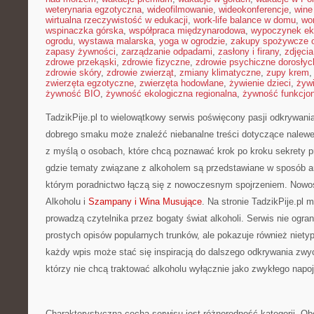
weterynaria egzotyczna
,
wideofilmowanie
,
wideokonferencje
,
wine
wirtualna rzeczywistość w edukacji
,
work-life balance w domu
,
wo
wspinaczka górska
,
współpraca międzynarodowa
,
wypoczynek ek
ogrodu
,
wystawa malarska
,
yoga w ogrodzie
,
zakupy spożywcze o
zapasy żywności
,
zarządzanie odpadami
,
zasłony i firany
,
zdjęci
zdrowe przekąski
,
zdrowie fizyczne
,
zdrowie psychiczne dorosłyc
zdrowie skóry
,
zdrowie zwierząt
,
zmiany klimatyczne
,
zupy krem
zwierzęta egzotyczne
,
zwierzęta hodowlane
,
żywienie dzieci
,
żyw
żywność BIO
,
żywność ekologiczna regionalna
,
żywność funkcjo
TadzikPije.pl to wielowątkowy serwis poświęcony pasji odkrywan
dobrego smaku może znaleźć niebanalne treści dotyczące nalewe
z myślą o osobach, które chcą poznawać krok po kroku sekrety pr
gdzie tematy związane z alkoholem są przedstawiane w sposób a
którym poradnictwo łączą się z nowoczesnym spojrzeniem. Nowośc
Alkoholu i
Szampany i Wina Musujące
. Na stronie TadzikPije.pl 
prowadzą czytelnika przez bogaty świat alkoholi. Serwis nie ogra
prostych opisów popularnych trunków, ale pokazuje również niety
każdy wpis może stać się inspiracją do dalszego odkrywania zwyc
którzy nie chcą traktować alkoholu wyłącznie jako zwykłego napoju
Charakterystyczną cechą serwisu jest różnorodność kategorii. Ob