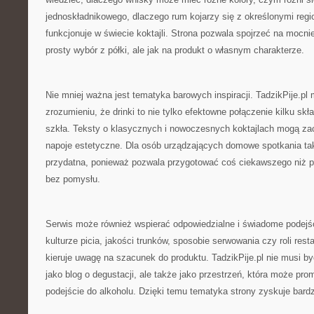
jednoskładnikowego, dlaczego rum kojarzy się z określonymi regi
funkcjonuje w świecie koktajli. Strona pozwala spojrzeć na mocnie
prosty wybór z półki, ale jak na produkt o własnym charakterze.
Nie mniej ważna jest tematyka barowych inspiracji. TadzikPije.p
zrozumieniu, że drinki to nie tylko efektowne połączenie kilku skł
szkła. Teksty o klasycznych i nowoczesnych koktajlach mogą za
napoje estetyczne. Dla osób urządzających domowe spotkania t
przydatna, ponieważ pozwala przygotować coś ciekawszego niż 
bez pomysłu.
Serwis może również wspierać odpowiedzialne i świadome podejśc
kulturze picia, jakości trunków, sposobie serwowania czy roli resta
kieruje uwagę na szacunek do produktu. TadzikPije.pl nie musi b
jako blog o degustacji, ale także jako przestrzeń, która może pr
podejście do alkoholu. Dzięki temu tematyka strony zyskuje bardz