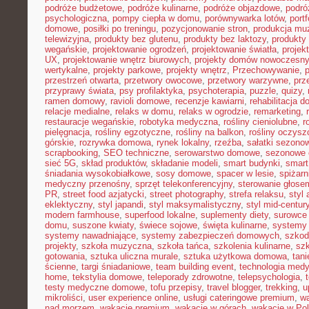
podróże budżetowe
,
podróże kulinarne
,
podróże objazdowe
,
podró
psychologiczna
,
pompy ciepła w domu
,
porównywarka lotów
,
portf
domowe
,
posiłki po treningu
,
pozycjonowanie stron
,
produkcja mu
telewizyjna
,
produkty bez glutenu
,
produkty bez laktozy
,
produkty 
wegańskie
,
projektowanie ogrodzeń
,
projektowanie światła
,
projek
UX
,
projektowanie wnętrz biurowych
,
projekty domów nowoczesn
wertykalne
,
projekty parkowe
,
projekty wnętrz
,
Przechowywanie
,
p
przestrzeń otwarta
,
przetwory owocowe
,
przetwory warzywne
,
prz
przyprawy świata
,
psy profilaktyka
,
psychoterapia
,
puzzle
,
quizy
,
ramen domowy
,
ravioli domowe
,
recenzje kawiarni
,
rehabilitacja 
relacje medialne
,
relaks w domu
,
relaks w ogrodzie
,
remarketing
,
restauracje wegańskie
,
robotyka medyczna
,
rośliny cieniolubne
,
r
pielęgnacja
,
rośliny egzotyczne
,
rośliny na balkon
,
rośliny oczysz
górskie
,
rozrywka domowa
,
rynek lokalny
,
rzeźba
,
sałatki sezono
scrapbooking
,
SEO techniczne
,
serowarstwo domowe
,
sezonowe
sieć 5G
,
skład produktów
,
składanie modeli
,
smart budynki
,
smart
śniadania wysokobiałkowe
,
sosy domowe
,
spacer w lesie
,
spiżar
medyczny przenośny
,
sprzęt telekonferencyjny
,
sterowanie głose
PR
,
street food azjatycki
,
street photography
,
strefa relaksu
,
styl 
eklektyczny
,
styl japandi
,
styl maksymalistyczny
,
styl mid-centur
modern farmhouse
,
superfood lokalne
,
suplementy diety
,
surowce 
domu
,
suszone kwiaty
,
świece sojowe
,
święta kulinarne
,
systemy
systemy nawadniające
,
systemy zabezpieczeń domowych
,
szkodn
projekty
,
szkoła muzyczna
,
szkoła tańca
,
szkolenia kulinarne
,
szk
gotowania
,
sztuka uliczna murale
,
sztuka użytkowa domowa
,
tan
ścienne
,
targi śniadaniowe
,
team building event
,
technologia med
home
,
tekstylia domowe
,
teleporady zdrowotne
,
telepsychologia
,
testy medyczne domowe
,
tofu przepisy
,
travel blogger
,
trekking
,
u
mikroliści
,
user experience online
,
usługi cateringowe premium
,
w
nad morzem
,
wakacje premium
,
wakacje w górach
,
wakacje w Po