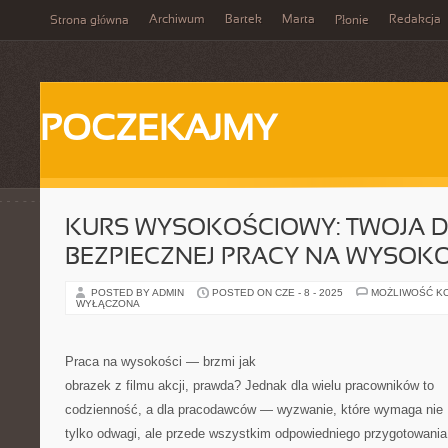
Archiwum
Bartek
Marta
Redakcja
Strona główna
Płonie
POCZEKAJMY
KURS WYSOKOŚCIOWY: TWOJA 
BEZPIECZNEJ PRACY NA WYSOK
POSTED BY ADMIN
POSTED ON CZE - 8 - 2025
MOŻLIWOŚĆ K
WYŁĄCZONA
Praca na wysokości — brzmi jak
obrazek z filmu akcji, prawda? Jednak dla wielu pracowników to
codzienność, a dla pracodawców — wyzwanie, które wymaga nie
tylko odwagi, ale przede wszystkim odpowiedniego przygotowania 