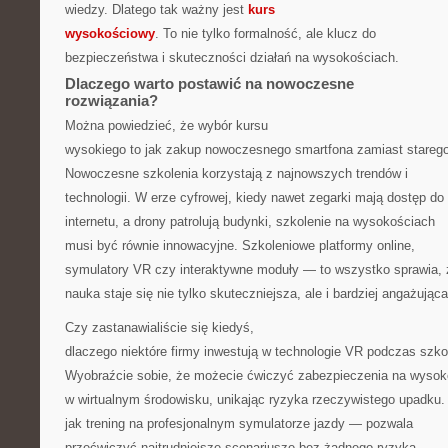
wiedzy. Dlatego tak ważny jest
kurs
wysokościowy
. To nie tylko formalność, ale klucz do
bezpieczeństwa i skuteczności działań na wysokościach.
Dlaczego warto postawić na nowoczesne
rozwiązania?
Można powiedzieć, że wybór kursu
wysokiego to jak zakup nowoczesnego smartfona zamiast stareg
Nowoczesne szkolenia korzystają z najnowszych trendów i
technologii. W erze cyfrowej, kiedy nawet zegarki mają dostęp do
internetu, a drony patrolują budynki, szkolenie na wysokościach
musi być równie innowacyjne. Szkoleniowe platformy online,
symulatory VR czy interaktywne moduły — to wszystko sprawia, 
nauka staje się nie tylko skuteczniejsza, ale i bardziej angażująca
Czy zastanawialiście się kiedyś,
dlaczego niektóre firmy inwestują w technologie VR podczas szko
Wyobraźcie sobie, że możecie ćwiczyć zabezpieczenia na wysok
w wirtualnym środowisku, unikając ryzyka rzeczywistego upadku.
jak trening na profesjonalnym symulatorze jazdy — pozwala
przećwiczyć najtrudniejsze scenariusze bez żadnego ryzyka.