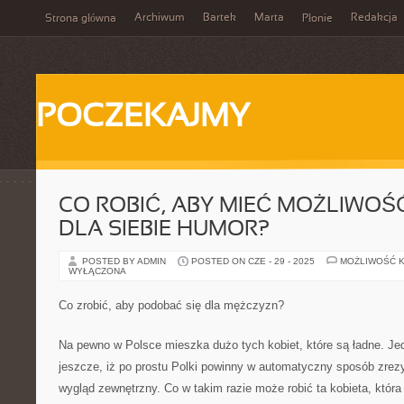
Archiwum
Bartek
Marta
Redakcja
Strona główna
Płonie
POCZEKAJMY
CO ROBIĆ, ABY MIEĆ MOŻLIWOŚ
DLA SIEBIE HUMOR?
POSTED BY ADMIN
POSTED ON CZE - 29 - 2025
MOŻLIWOŚĆ 
WYŁĄCZONA
Co zrobić, aby podobać się dla mężczyzn?
Na pewno w Polsce mieszka dużo tych kobiet, które są ładne. Je
jeszcze, iż po prostu Polki powinny w automatyczny sposób zre
wygląd zewnętrzny. Co w takim razie może robić ta kobieta, która