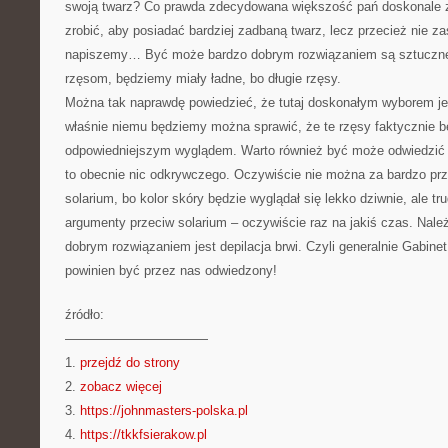
swoją twarz? Co prawda zdecydowana większość pań doskonale z
zrobić, aby posiadać bardziej zadbaną twarz, lecz przecież nie za
napiszemy… Być może bardzo dobrym rozwiązaniem są sztuczne
rzęsom, będziemy miały ładne, bo długie rzęsy.
Można tak naprawdę powiedzieć, że tutaj doskonałym wyborem jest
właśnie niemu będziemy można sprawić, że te rzęsy faktycznie b
odpowiedniejszym wyglądem. Warto również być może odwiedzić s
to obecnie nic odkrywczego. Oczywiście nie można za bardzo pr
solarium, bo kolor skóry będzie wyglądał się lekko dziwnie, ale tr
argumenty przeciw solarium – oczywiście raz na jakiś czas. Należ
dobrym rozwiązaniem jest depilacja brwi. Czyli generalnie Gabin
powinien być przez nas odwiedzony!
źródło:
———————————
1.
przejdź do strony
2.
zobacz więcej
3.
https://johnmasters-polska.pl
4.
https://tkkfsierakow.pl