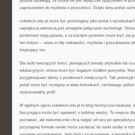
pytania sprawiają, że strona nie jest wyłącznie spojrzeniem w prz
zaproszeniem do myślenia o przyszłości. Dzięki temu portal zac
zsbelecin.edu.pl może być postrzegany jako portal o wynalazkac
największą wartością jest umiejętne połączenie technologii. Str
przełomem stoją pytania, a za każdym pytaniem może kryć się po
ten motyw — wiara w siłę ciekawości, myślenia i poszukiwania od
inspirujący ton.
Dla osób tworzących treści, planujących tematy artykułów lub szu
edukacyjnych, strona może być bogatym źródłem pomysłów. Możn
przygotowywać teksty o przełomach medycznych. Taki potencjał 
portal może być rozwijany w wielu kierunkach, zachowując jednoc
rozpoznawalny profil.
W ogólnym ujęciu zsbelecin.edu.pl to blog historyczno-naukowy, k
fascynująca może być opowieść o ludzkiej wiedzy. To miejsce dla 
poznawać, ale niekoniecznie chcą sięgać od razu po specjalistycz
przystępnej formule serwis może zachęcać do nauki osoby w róż
poziomie przygotowania. Jego treści są przystępne, a tematyka d