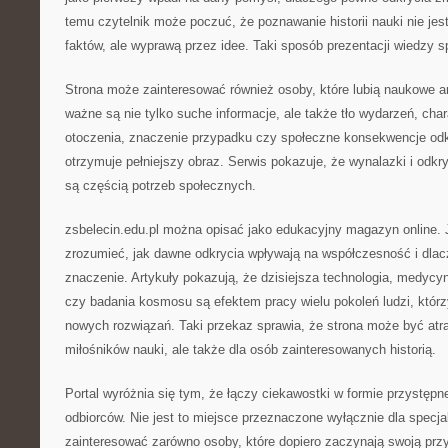
temu czytelnik może poczuć, że poznawanie historii nauki nie je
faktów, ale wyprawą przez idee. Taki sposób prezentacji wiedzy sp
Strona może zainteresować również osoby, które lubią naukowe a
ważne są nie tylko suche informacje, ale także tło wydarzeń, char
otoczenia, znaczenie przypadku czy społeczne konsekwencje odkr
otrzymuje pełniejszy obraz. Serwis pokazuje, że wynalazki i odkr
są częścią potrzeb społecznych.
zsbelecin.edu.pl można opisać jako edukacyjny magazyn online. 
zrozumieć, jak dawne odkrycia wpływają na współczesność i dlac
znaczenie. Artykuły pokazują, że dzisiejsza technologia, medycyn
czy badania kosmosu są efektem pracy wielu pokoleń ludzi, któr
nowych rozwiązań. Taki przekaz sprawia, że strona może być atra
miłośników nauki, ale także dla osób zainteresowanych historią.
Portal wyróżnia się tym, że łączy ciekawostki w formie przystępn
odbiorców. Nie jest to miejsce przeznaczone wyłącznie dla specj
zainteresować zarówno osoby, które dopiero zaczynają swoją przy