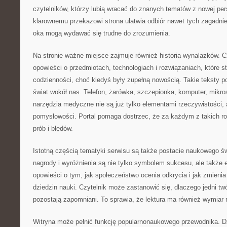
czytelników, którzy lubią wracać do znanych tematów z nowej per
klarownemu przekazowi strona ułatwia odbiór nawet tych zagadnie
oka mogą wydawać się trudne do zrozumienia.
Na stronie ważne miejsce zajmuje również historia wynalazków. 
opowieści o przedmiotach, technologiach i rozwiązaniach, które st
codzienności, choć kiedyś były zupełną nowością. Takie teksty p
świat wokół nas. Telefon, żarówka, szczepionka, komputer, mik
narzędzia medyczne nie są już tylko elementami rzeczywistości, a
pomysłowości. Portal pomaga dostrzec, że za każdym z takich ro
prób i błędów.
Istotną częścią tematyki serwisu są także postacie naukowego św
nagrody i wyróżnienia są nie tylko symbolem sukcesu, ale także
opowieści o tym, jak społeczeństwo ocenia odkrycia i jak zmieni
dziedzin nauki. Czytelnik może zastanowić się, dlaczego jedni twó
pozostają zapomniani. To sprawia, że lektura ma również wymiar r
Witryna może pełnić funkcję popularnonaukowego przewodnika. Dzi