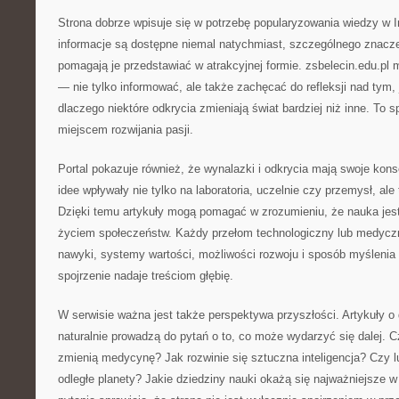
Strona dobrze wpisuje się w potrzebę popularyzowania wiedzy w 
informacje są dostępne niemal natychmiast, szczególnego znaczen
pomagają je przedstawiać w atrakcyjnej formie. zsbelecin.edu.pl m
— nie tylko informować, ale także zachęcać do refleksji nad tym, 
dlaczego niektóre odkrycia zmieniają świat bardziej niż inne. To 
miejscem rozwijania pasji.
Portal pokazuje również, że wynalazki i odkrycia mają swoje ko
idee wpływały nie tylko na laboratoria, uczelnie czy przemysł, al
Dzięki temu artykuły mogą pomagać w zrozumieniu, że nauka jest
życiem społeczeństw. Każdy przełom technologiczny lub medyc
nawyki, systemy wartości, możliwości rozwoju i sposób myślenia 
spojrzenie nadaje treściom głębię.
W serwisie ważna jest także perspektywa przyszłości. Artykuły 
naturalnie prowadzą do pytań o to, co może wydarzyć się dalej. 
zmienią medycynę? Jak rozwinie się sztuczna inteligencja? Czy 
odległe planety? Jakie dziedziny nauki okażą się najważniejsze 