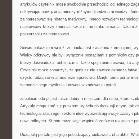
artykułów czytelnik może swobodnie przechodzić od jednego zaga
odkrywając powiązania między różnymi dziedzinami wiedzy. Jed
zainteresować się historią medycyny, innego rozwojem technologi
naukowców, którzy zmieniali świat mimo braku uznania. Taka róż
poszerzaniu zainteresowań.
Serwis pokazuje również, że nauka jest związana z emocjami, wybo
Wielcy odkrywcy nie byli wyłącznie postaciami z pomników czy po
którzy doświadczali entuzjazmu. Takie spojrzenie sprawia, że art
Czytelnik może zobaczyć, że geniusz nie zawsze oznacza łatwe 
często rodzą się w atmosferze sprzeciwu. Dzięki temu portal moż
samodzielnego myślenia i odwagi w zadawaniu pytań.
zsbelecin.edu.pl jest także dobrym miejscem dla osób, które szuk
Artykuły mogą stać się punktem wyjścia do dyskusji o tym, jak dzi
technologia, dlaczego niektóre idee wyprzedzają swoje czasy i ja
nowe odkrycia. Strona może więc wspierać zarówno rozwijanie pas
Dużą siłą portalu jest jego pobudzający ciekawość charakter. Wi