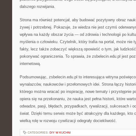
dalszego rozwijania.
Strona ma również potencjał, aby budować pozytywny obraz nauki 
żywej i potrzebnej. Pokazuje, że wiedza nie jest czymś oderwany
wpływa na każdy obszar życia — od zdrowia i technologii po kultu
myślenia o człowieku. Czytelnik, który trafia na portal, może nie
fakty, lecz także zobaczyć większą opowieść o tym, jak ludzkość
pokonywać ograniczenia. To sprawia, że zsbelecin.edu.pl jest po
internetową.
Podsumowując, zsbelecin.edu.pl to interesująca witryna poświęcon
wynalazców, naukowców i przełomowych idei. Strona łączy histori
którego można wracać po inspirację, nowe tematy i przystępnie p
opiera się na przekonaniu, że nauka jest pełna historii, które wart
odwadze, pasji, błędach, przypadkach, rywalizacji, sukcesach i od
świat. Dzięki temu serwis może być atrakcyjny dla każdego, kto c
wielką rolę w rozwoju cywilizacji odegrały dociekliwość.
CATEGORIES:
DIY W KUCHNI