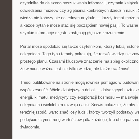
czytelnika do dalszego poszukiwania informacji, czytania książe
odwiedzania muzeów czy zgłębiania konkretnych dziedzin nauki. 
wiedza nie kończy się na jednym artykule — każdy temat może p
a każde pytanie może stać się początkiem nowej pasji. To ważn
szybkie informacje często zastępują głębsze zrozumienie.
Portal może spodobać się także czytelnikom, którzy lubią histor
odkryciach. Tego typu tematy pokazują, że rozwój wiedzy nie za
prostego planu. Czasami kluczowe znaczenie ma zbieg okolicznoś
że w nauce ważna jest nie tylko wiedza, ale także uważność.
Treści publikowane na stronie mogą również pomagać w budowani
współczesność. Wiele dzisiejszych debat — dotyczących sztucznej
energii, klimatu, medycyny czy eksploracji kosmosu — ma swoje
odkryciach i wieloletnim rozwoju nauki. Serwis pokazuje, że aby l
teraźniejszość, warto znać losy ludzi, którzy tworzyli podstawy 
podejście czyni stronę wartościową dla każdego, kto chce patrzeć
świadomie.