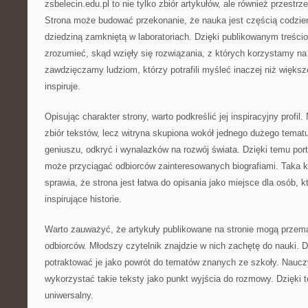
zsbelecin.edu.pl to nie tylko zbiór artykułów, ale również przest
Strona może budować przekonanie, że nauka jest częścią codzien
dziedziną zamkniętą w laboratoriach. Dzięki publikowanym treścio
zrozumieć, skąd wzięły się rozwiązania, z których korzystamy na 
zawdzięczamy ludziom, którzy potrafili myśleć inaczej niż większ
inspiruje.
Opisując charakter strony, warto podkreślić jej inspiracyjny profil
zbiór tekstów, lecz witryna skupiona wokół jednego dużego temat
geniuszu, odkryć i wynalazków na rozwój świata. Dzięki temu por
może przyciągać odbiorców zainteresowanych biografiami. Taka
sprawia, że strona jest łatwa do opisania jako miejsce dla osób,
inspirujące historie.
Warto zauważyć, że artykuły publikowane na stronie mogą przem
odbiorców. Młodszy czytelnik znajdzie w nich zachętę do nauki. 
potraktować je jako powrót do tematów znanych ze szkoły. Naucz
wykorzystać takie teksty jako punkt wyjścia do rozmowy. Dzięki 
uniwersalny.