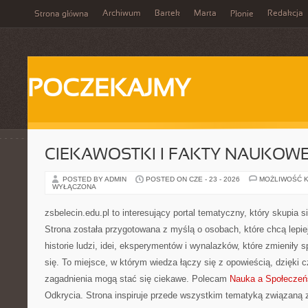
Archiwum
Bartek
Marta
Redakcja
Strona główna
Płonie
POCZEKAJMY
CIEKAWOSTKI I FAKTY NAUKOW
POSTED BY ADMIN
POSTED ON CZE - 23 - 2026
MOŻLIWOŚĆ 
WYŁĄCZONA
zsbelecin.edu.pl to interesujący portal tematyczny, który skupia 
Strona została przygotowana z myślą o osobach, które chcą lepie
historie ludzi, idei, eksperymentów i wynalazków, które zmieniły
się. To miejsce, w którym wiedza łączy się z opowieścią, dzięki 
zagadnienia mogą stać się ciekawe. Polecam
Nauka a Społeczeń
Odkrycia. Strona inspiruje przede wszystkim tematyką związaną 