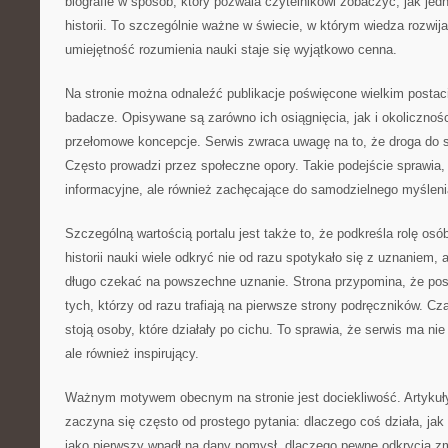
biografie w sposób, który pozwala czytelnikowi zobaczyć, jak jedn
historii. To szczególnie ważne w świecie, w którym wiedza rozwij
umiejętność rozumienia nauki staje się wyjątkowo cenna.
Na stronie można odnaleźć publikacje poświęcone wielkim postac
badacze. Opisywane są zarówno ich osiągnięcia, jak i okolicznoś
przełomowe koncepcje. Serwis zwraca uwagę na to, że droga do 
Często prowadzi przez społeczne opory. Takie podejście sprawia, 
informacyjne, ale również zachęcające do samodzielnego myśleni
Szczególną wartością portalu jest także to, że podkreśla rolę os
historii nauki wiele odkryć nie od razu spotykało się z uznaniem,
długo czekać na powszechne uznanie. Strona przypomina, że pos
tych, którzy od razu trafiają na pierwsze strony podręczników. C
stoją osoby, które działały po cichu. To sprawia, że serwis ma nie
ale również inspirujący.
Ważnym motywem obecnym na stronie jest dociekliwość. Artykuł
zaczyna się często od prostego pytania: dlaczego coś działa, jak
jako pierwszy wpadł na dany pomysł, dlaczego pewne odkrycia zmi