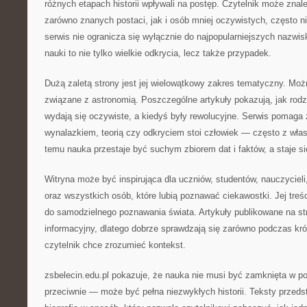
różnych etapach historii wpływali na postęp. Czytelnik może znal
zarówno znanych postaci, jak i osób mniej oczywistych, często n
serwis nie ogranicza się wyłącznie do najpopularniejszych nazwisk
nauki to nie tylko wielkie odkrycia, lecz także przypadek.
Dużą zaletą strony jest jej wielowątkowy zakres tematyczny. Możn
związane z astronomią. Poszczególne artykuły pokazują, jak rodził
wydają się oczywiste, a kiedyś były rewolucyjne. Serwis pomag
wynalazkiem, teorią czy odkryciem stoi człowiek — często z włas
temu nauka przestaje być suchym zbiorem dat i faktów, a staje s
Witryna może być inspirująca dla uczniów, studentów, nauczycieli
oraz wszystkich osób, które lubią poznawać ciekawostki. Jej treś
do samodzielnego poznawania świata. Artykuły publikowane na st
informacyjny, dlatego dobrze sprawdzają się zarówno podczas krótk
czytelnik chce zrozumieć kontekst.
zsbelecin.edu.pl pokazuje, że nauka nie musi być zamknięta w p
przeciwnie — może być pełna niezwykłych historii. Teksty przedst