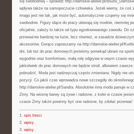
się swobodniej – sprawdź http://damskie-atelier.pl/Bluzki_Damski
wpływa także na samopoczucie człowieka. Jeżeli wiemy, że coś 
imago jest nie tak, jak może być, automatycznie czujemy się mni
swobodnie. Figury idące do pracy ubierają się modnie, niemniej je
oficjalnie, zależy to także od typu egzekwowanego zawodu. Do sz
przeważnie bardziej na luzie, lecz również, w zasadzie dziewczyn
akcesoriów. Gorąco zapraszamy na http://damskie-atelier.pl/Kur
dni, lub też do prac domowych jesteśmy poniekąd ubrani na sport
wygodnie oraz komfortowo, małą rolę odgrywa w owym czasie wygl
jakkolwiek do prac domowych nie będzie stroił, albowiem zawsze ł
pobrudzić. Moda jest nadzwyczaj często zmieniana. Nigdy nie utr
pozycji. Co jakiś czas wprowadza nowe szczegóły do określonego s
http://damskie-atelier.pl/Sandra. Absolutnie inna moda panuje w cz
Zimy. Na wiosnę barwy są żywe i radosne, z kolei w czasie jesien
czasie Zimy także powinny być one radosne, by zdołać przerwać t
1.
spis tresci
2.
wpisy
3.
wpisy