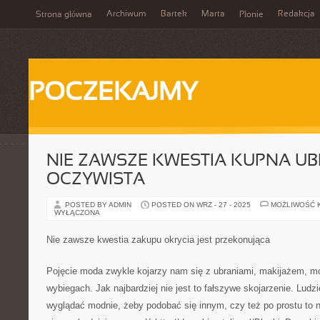
Archiwum
Bartek
Marta
Redakcja
Strona główna
Płonie
POCZEKAJMY
NIE ZAWSZE KWESTIA KUPNA UB
OCZYWISTA
POSTED BY ADMIN
POSTED ON WRZ - 27 - 2025
MOŻLIWOŚĆ 
WYŁĄCZONA
Nie zawsze kwestia zakupu okrycia jest przekonująca
Pojęcie moda zwykle kojarzy nam się z ubraniami, makijażem, m
wybiegach. Jak najbardziej nie jest to fałszywe skojarzenie. Lud
wyglądać modnie, żeby podobać się innym, czy też po prostu to n