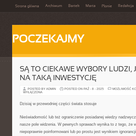
Archiwum
Bartek
Marta
Redakcja
Strona główna
Płonie
POCZEKAJMY
SĄ TO CIEKAWE WYBORY LUDZI, J
NA TAKĄ INWESTYCJĘ
POSTED BY ADMIN
POSTED ON PAŹ - 8 - 2025
MOŻLIWOŚĆ K
WYŁĄCZONA
Dzisiaj w przewodniej części świata stosuje
Nieświadomość lub też ograniczenie posiadanej wiedzy nadzwycz
nasze pole widzenia. W pewnych sprawach wynika to z tego, że w
niepoprawnie poinformowani lub po prostu jest wynikiem ignorancj